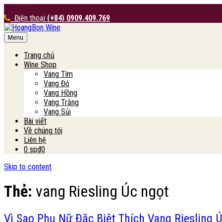
Điện thoại
(+84) 0909.409.769
Menu
HoangBon Wine
Trang chủ
Wine Shop
Vang Tím
Vang Đỏ
Vang Hồng
Vang Trắng
Vang Sủi
Bài viết
Về chúng tôi
Liên hệ
0 sp
₫0
Skip to content
Thẻ:
vang Riesling Úc ngọt
Vì Sao Phụ Nữ Đặc Biệt Thích Vang Riesling 