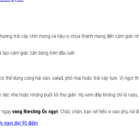
, hương trái cây chín mọng và hậu vị chua thanh mang đến cảm giác nhẹ
à tạo cảm giác cân bằng trên đầu lưỡi.
ó thể dùng cùng hải sản, salad, phô mai hoặc trái cây tươi. Vị ngọt 
 tiệc nhẹ hoặc những buổi tối thư giãn. Họ xem đây không chỉ là rượu,
ử ngay
vang Riesling Úc ngọt
. Chắc chắn, bạn sẽ hiểu vì sao phụ nữ đặ
Úc ngọt đạt 95 điểm