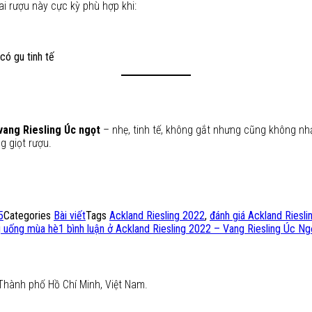
hai rượu này cực kỳ phù hợp khi:
có gu tinh tế
vang Riesling Úc ngọt
– nhẹ, tinh tế, không gắt nhưng cũng không nhạ
g giọt rượu.
5
Categories
Bài viết
Tags
Ackland Riesling 2022
,
đánh giá Ackland Riesli
g uống mùa hè
1 bình luận
ở Ackland Riesling 2022 – Vang Riesling Úc Ng
Thành phố Hồ Chí Minh, Việt Nam.