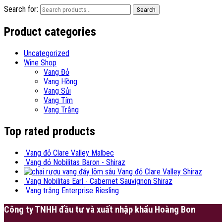
Search for:
Search
Product categories
Uncategorized
Wine Shop
Vang Đỏ
Vang Hồng
Vang Sủi
Vang Tím
Vang Trắng
Top rated products
Vang đỏ Clare Valley Malbec
Vang đỏ Nobilitas Baron - Shiraz
Vang đỏ Clare Valley Shiraz
Vang Nobilitas Earl - Cabernet Sauvignon Shiraz
Vang trắng Enterprise Riesling
Công ty TNHH đầu tư và xuất nhập khẩu Hoàng Bon