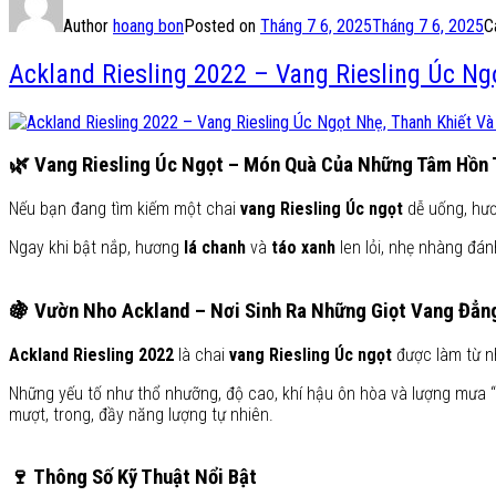
Author
hoang bon
Posted on
Tháng 7 6, 2025
Tháng 7 6, 2025
C
Ackland Riesling 2022 – Vang Riesling Úc Ng
🌿 Vang Riesling Úc Ngọt – Món Quà Của Những Tâm Hồn 
Nếu bạn đang tìm kiếm một chai
vang Riesling Úc ngọt
dễ uống, hươ
Ngay khi bật nắp, hương
lá chanh
và
táo xanh
len lỏi, nhẹ nhàng đá
🍇 Vườn Nho Ackland – Nơi Sinh Ra Những Giọt Vang Đẳn
Ackland Riesling 2022
là chai
vang Riesling Úc ngọt
được làm từ n
Những yếu tố như thổ nhưỡng, độ cao, khí hậu ôn hòa và lượng mưa 
mượt, trong, đầy năng lượng tự nhiên.
🍷 Thông Số Kỹ Thuật Nổi Bật