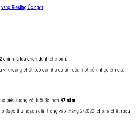
,
vang Riesling Úc ngọt
2
chính là lựa chọn dành cho bạn.
ậu vị khoáng chất kéo dài như dư âm của một bản nhạc êm dịu.
ho biểu tượng với tuổi đời hơn
47 năm
.
ho được thu hoạch cẩn trọng vào tháng 2/2022, cho ra chất rượu