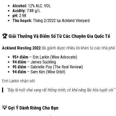
Alcohol:
12% ALC. VOL
Acidity:
7.88 g/L
pH:
2.98
Thu hoạch:
Tháng 2/2022 tại Ackland Vineyard
🏆 Giải Thưởng Và Điểm Số Từ Các Chuyên Gia Quốc Tế
Ackland Riesling 2022
đã giành được nhiều lời khen từ các nhà phê 
95+ điểm
– Erin Larkin (Wine Advocate)
94 điểm
– James Suckling
95 điểm
– Gabrielle Poy (The Real Review)
94 điểm
– Sam Kim (Wine Orbit)
Erin Larkin nhận xét:
“Đây là một chai vang rất thông minh, có khả năng lão hóa tuyệt vời.”
💡 Gợi Ý Dành Riêng Cho Bạn