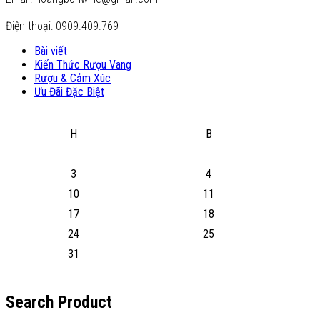
Điện thoại: 0909.409.769
Bài viết
Kiến Thức Rượu Vang
Rượu & Cảm Xúc
Ưu Đãi Đặc Biệt
H
B
3
4
10
11
17
18
24
25
31
Search Product