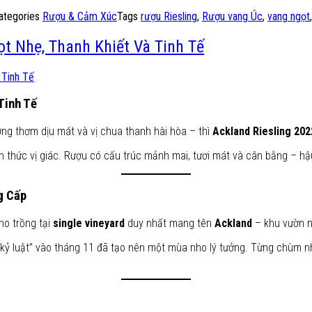
ategories
Rượu & Cảm Xúc
Tags
rượu Riesling
,
Rượu vang Úc
,
vang ngọt
ọt Nhẹ, Thanh Khiết Và Tinh Tế
Tinh Tế
ng thơm dịu mát và vị chua thanh hài hòa – thì
Ackland Riesling 202
nh thức vị giác. Rượu có cấu trúc mảnh mai, tươi mát và cân bằng – h
g Cấp
ho trồng tại
single vineyard
duy nhất mang tên
Ackland
– khu vườn n
“kỷ luật” vào tháng 11 đã tạo nên một mùa nho lý tưởng. Từng chùm n