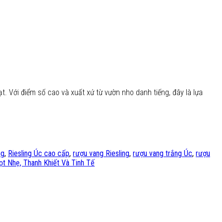
t. Với điểm số cao và xuất xứ từ vườn nho danh tiếng, đây là lựa
ng
,
Riesling Úc cao cấp
,
rượu vang Riesling
,
rượu vang trắng Úc
,
rượu
ọt Nhẹ, Thanh Khiết Và Tinh Tế