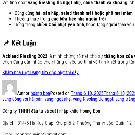
Với tính chất
vang Riesling Úc ngọt nhẹ, chua thanh và khoáng
, c
Dùng cùng
hải sản hấp, salad thanh mát hoặc phô mai mềm
Thưởng thức trong
các bữa tiệc nhẹ ngoài trời
Uống trong
chiều Chủ nhật yên tĩnh
, hoặc tặng người thân yêu 
📌 Kết Luận
Ackland Riesling 2022
là minh chứng rõ nét cho sự
thăng hoa của 
chọn đáng cân nhắc cho những ai yêu sự tỉ mỉ và tinh khiết trong từn
Khám phá rượu vang tím đặc biệt tại đây
Author
hoang bon
Posted on
Tháng 6 18, 2025
Tháng 6 18, 202
vang uống với hải sản
,
vang ngọt nhẹ
,
vang Riesling Úc ngọt
,
vang trắn
Công ty TNHH đầu tư và xuất nhập khẩu Hoàng Bon
Địa chỉ: 814/5 Hà Huy Giáp, Khu phố 2, Phường Thạnh Lộc, Quận 12, 
Email: hoangbonwine@gmail.com