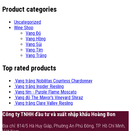
Product categories
Uncategorized
Wine Shop
Vang Đỏ
Vang Hồng
Vang Sủi
Vang Tím
Vang Trắng
Top rated products
Vang trắng Nobilitas Countess Chardonnay
Vang trắng Insider Riesling
Vang tím - Purple Flame Moscato
Vang đỏ The Mayor's Vineyard Shiraz
Vang trắng Clare Valley Riesling
Công ty TNHH đầu tư và xuất nhập khẩu Hoàng Bon
Địa chỉ: 814/5 Hà Huy Giáp, Phường An Phú Đông, TP. Hồ Chí Minh,