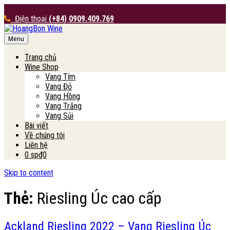
Điện thoại
(+84) 0909.409.769
Menu
HoangBon Wine
Trang chủ
Wine Shop
Vang Tím
Vang Đỏ
Vang Hồng
Vang Trắng
Vang Sủi
Bài viết
Về chúng tôi
Liên hệ
0 sp
₫0
Skip to content
Thẻ:
Riesling Úc cao cấp
Ackland Riesling 2022 – Vang Riesling Úc