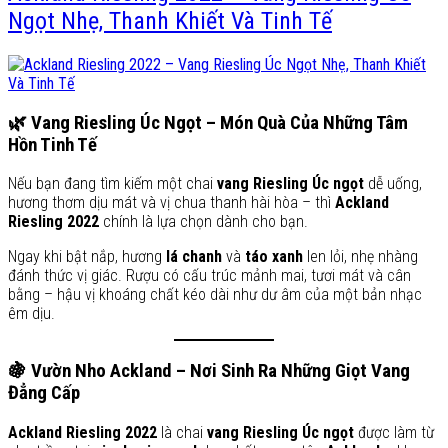
Ngọt Nhẹ, Thanh Khiết Và Tinh Tế
🌿 Vang Riesling Úc Ngọt – Món Quà Của Những Tâm
Hồn Tinh Tế
Nếu bạn đang tìm kiếm một chai
vang Riesling Úc ngọt
dễ uống,
hương thơm dịu mát và vị chua thanh hài hòa – thì
Ackland
Riesling 2022
chính là lựa chọn dành cho bạn.
Ngay khi bật nắp, hương
lá chanh
và
táo xanh
len lỏi, nhẹ nhàng
đánh thức vị giác. Rượu có cấu trúc mảnh mai, tươi mát và cân
bằng – hậu vị khoáng chất kéo dài như dư âm của một bản nhạc
êm dịu.
🍇 Vườn Nho Ackland – Nơi Sinh Ra Những Giọt Vang
Đẳng Cấp
Ackland Riesling 2022
là chai
vang Riesling Úc ngọt
được làm từ