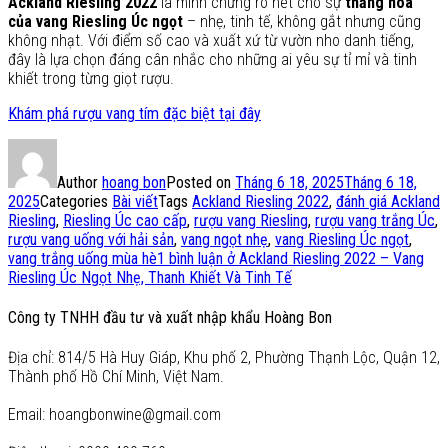
Ackland Riesling 2022
là minh chứng rõ nét cho sự
thăng hoa
của vang Riesling Úc ngọt
– nhẹ, tinh tế, không gắt nhưng cũng
không nhạt. Với điểm số cao và xuất xứ từ vườn nho danh tiếng,
đây là lựa chọn đáng cân nhắc cho những ai yêu sự tỉ mỉ và tinh
khiết trong từng giọt rượu.
Khám phá rượu vang tím đặc biệt tại đây
Author
hoang bon
Posted on
Tháng 6 18, 2025
Tháng 6 18,
2025
Categories
Bài viết
Tags
Ackland Riesling 2022
,
đánh giá Ackland
Riesling
,
Riesling Úc cao cấp
,
rượu vang Riesling
,
rượu vang trắng Úc
,
rượu vang uống với hải sản
,
vang ngọt nhẹ
,
vang Riesling Úc ngọt
,
vang trắng uống mùa hè
1 bình luận
ở Ackland Riesling 2022 – Vang
Riesling Úc Ngọt Nhẹ, Thanh Khiết Và Tinh Tế
Công ty TNHH đầu tư và xuất nhập khẩu Hoàng Bon
Địa chỉ: 814/5 Hà Huy Giáp, Khu phố 2, Phường Thạnh Lộc, Quận 12,
Thành phố Hồ Chí Minh, Việt Nam.
Email: hoangbonwine@gmail.com