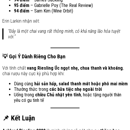
95 điểm
– Gabrielle Poy (The Real Review)
94 điểm
– Sam Kim (Wine Orbit)
Erin Larkin nhận xét:
“Đây là một chai vang rất thông minh, có khả năng lão hóa tuyệt
vời.”
💡 Gợi Ý Dành Riêng Cho Bạn
Với tính chất
vang Riesling Úc ngọt nhẹ, chua thanh và khoáng
,
chai rượu này cực kỳ phù hợp khi:
Dùng cùng
hải sản hấp, salad thanh mát hoặc phô mai mềm
Thưởng thức trong
các bữa tiệc nhẹ ngoài trời
Uống trong
chiều Chủ nhật yên tĩnh
, hoặc tặng người thân
yêu có gu tinh tế
📌 Kết Luận