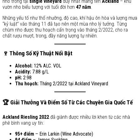
nho trồng tại
single vineyard
duy nhất mang tên
Ackland
– khu
vườn nho biểu tượng với tuổi đời hơn
47 năm
.
Những yếu tố như thổ nhưỡng, độ cao, khí hậu ôn hòa và lượng mưa
“kỷ luật” vào tháng 11 đã tạo nên một mùa nho lý tưởng. Từng
chùm nho được thu hoạch cẩn trọng vào tháng 2/2022, cho ra
chất rượu mượt, trong, đầy năng lượng tự nhiên.
🍷 Thông Số Kỹ Thuật Nổi Bật
Alcohol:
12% ALC. VOL
Acidity:
7.88 g/L
pH:
2.98
Thu hoạch:
Tháng 2/2022 tại Ackland Vineyard
🏆 Giải Thưởng Và Điểm Số Từ Các Chuyên Gia Quốc Tế
Ackland Riesling 2022
đã giành được nhiều lời khen từ các nhà
phê bình vang uy tín:
95+ điểm
– Erin Larkin (Wine Advocate)
94 điểm
– James Suckling