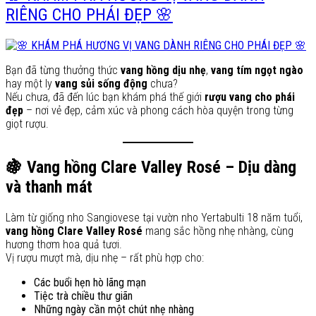
RIÊNG CHO PHÁI ĐẸP 🌸
Bạn đã từng thưởng thức
vang hồng dịu nhẹ
,
vang tím ngọt ngào
hay một ly
vang sủi sống động
chưa?
Nếu chưa, đã đến lúc bạn khám phá thế giới
rượu vang cho phái
đẹp
– nơi vẻ đẹp, cảm xúc và phong cách hòa quyện trong từng
giọt rượu.
🍇 Vang hồng Clare Valley Rosé – Dịu dàng
và thanh mát
Làm từ giống nho Sangiovese tại vườn nho Yertabulti 18 năm tuổi,
vang hồng Clare Valley Rosé
mang sắc hồng nhẹ nhàng, cùng
hương thơm hoa quả tươi.
Vị rượu mượt mà, dịu nhẹ – rất phù hợp cho:
Các buổi hẹn hò lãng mạn
Tiệc trà chiều thư giãn
Những ngày cần một chút nhẹ nhàng