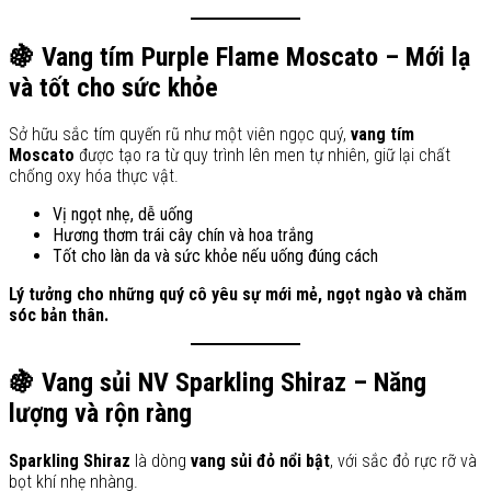
🍇 Vang tím Purple Flame Moscato – Mới lạ
và tốt cho sức khỏe
Sở hữu sắc tím quyến rũ như một viên ngọc quý,
vang tím
Moscato
được tạo ra từ quy trình lên men tự nhiên, giữ lại chất
chống oxy hóa thực vật.
Vị ngọt nhẹ, dễ uống
Hương thơm trái cây chín và hoa trắng
Tốt cho làn da và sức khỏe nếu uống đúng cách
Lý tưởng cho những quý cô yêu sự mới mẻ, ngọt ngào và chăm
sóc bản thân.
🍇 Vang sủi NV Sparkling Shiraz – Năng
lượng và rộn ràng
Sparkling Shiraz
là dòng
vang sủi đỏ nổi bật
, với sắc đỏ rực rỡ và
bọt khí nhẹ nhàng.