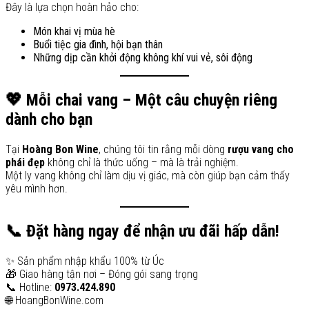
Đây là lựa chọn hoàn hảo cho:
Món khai vị mùa hè
Buổi tiệc gia đình, hội bạn thân
Những dịp cần khởi động không khí vui vẻ, sôi động
💖 Mỗi chai vang – Một câu chuyện riêng
dành cho bạn
Tại
Hoàng Bon Wine
, chúng tôi tin rằng mỗi dòng
rượu vang cho
phái đẹp
không chỉ là thức uống – mà là trải nghiệm.
Một ly vang không chỉ làm dịu vị giác, mà còn giúp bạn cảm thấy
yêu mình hơn.
📞 Đặt hàng ngay để nhận ưu đãi hấp dẫn!
✨ Sản phẩm nhập khẩu 100% từ Úc
🎁 Giao hàng tận nơi – Đóng gói sang trọng
📞 Hotline:
0973.424.890
🌐 HoangBonWine.com