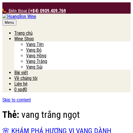
Điện thoại
(+84) 0909.409.769
Menu
HoangBon Wine
Trang chủ
Wine Shop
Vang Tím
Vang Đỏ
Vang Hồng
Vang Trắng
Vang Sủi
Bài viết
Về chúng tôi
Liên hệ
0 sp
₫0
Skip to content
Thẻ:
vang trắng ngọt
🌸 KHÁM PHÁ HƯƠNG VỊ VANG DÀNH