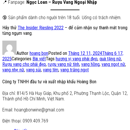
📍 Fanpage:
Ngọc Loan – Rượu Vang Ngoại Nhập
🔞 Sản phẩm dành cho người trên 18 tuổi. Uống có trách nhiệm.
Hãy thử
The Insider Riesling 2022
– để cảm nhận sự thanh mát trong
từng ngụm vang.
Author
hoang bon
Posted on
Tháng 12 11, 2024
Tháng 6 17,
2025
Categories
Bài viết
Tags
hương vị vang phái đẹp
,
quà tặng nữ
,
Rượu vang cho phái đẹp
,
rượu vang nữ tính
,
vang hồng
,
vang ngọt nữ
,
vang nhẹ nữ
,
vang sủi
,
vang tím
,
vang trắng ngọt
Công ty TNHH đầu tư và xuất nhập khẩu Hoàng Bon
Địa chỉ: 814/5 Hà Huy Giáp, Khu phố 2, Phường Thạnh Lộc, Quận 12,
Thành phố Hồ Chí Minh, Việt Nam.
Email: hoangbonwine@gmail.com
Điện thoại: 0909.409.769