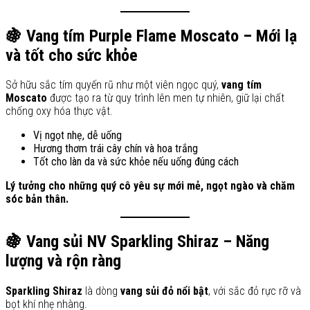
🍇 Vang tím Purple Flame Moscato – Mới lạ
và tốt cho sức khỏe
Sở hữu sắc tím quyến rũ như một viên ngọc quý,
vang tím
Moscato
được tạo ra từ quy trình lên men tự nhiên, giữ lại chất
chống oxy hóa thực vật.
Vị ngọt nhẹ, dễ uống
Hương thơm trái cây chín và hoa trắng
Tốt cho làn da và sức khỏe nếu uống đúng cách
Lý tưởng cho những quý cô yêu sự mới mẻ, ngọt ngào và chăm
sóc bản thân.
🍇 Vang sủi NV Sparkling Shiraz – Năng
lượng và rộn ràng
Sparkling Shiraz
là dòng
vang sủi đỏ nổi bật
, với sắc đỏ rực rỡ và
bọt khí nhẹ nhàng.