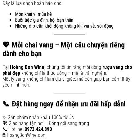
Đây là lựa chọn hoàn hảo cho:
Món khai vị mùa hè
Buổi tiệc gia đình, hội bạn thân
Những dịp cần khởi động không khí vui vẻ, sôi động
💖 Mỗi chai vang – Một câu chuyện riêng
dành cho bạn
Tại
Hoàng Bon Wine
, chúng tôi tin rằng mỗi dòng
rượu vang cho
phái đẹp
không chỉ là thức uống – mà là trải nghiệm.
Một ly vang không chỉ làm dịu vị giác, mà còn giúp bạn cảm thấy
yêu mình hơn.
📞 Đặt hàng ngay để nhận ưu đãi hấp dẫn!
✨ Sản phẩm nhập khẩu 100% từ Úc
🎁 Giao hàng tận nơi – Đóng gói sang trọng
📞 Hotline:
0973.424.890
🌐 HoangBonWine.com