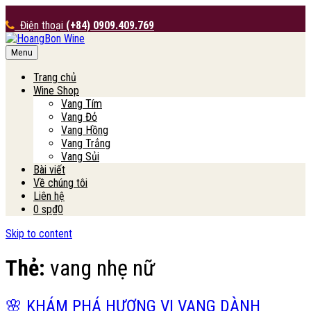
Điện thoại
(+84) 0909.409.769
Menu
HoangBon Wine
Trang chủ
Wine Shop
Vang Tím
Vang Đỏ
Vang Hồng
Vang Trắng
Vang Sủi
Bài viết
Về chúng tôi
Liên hệ
0 sp
₫0
Skip to content
Thẻ:
vang nhẹ nữ
🌸 KHÁM PHÁ HƯƠNG VỊ VANG DÀNH