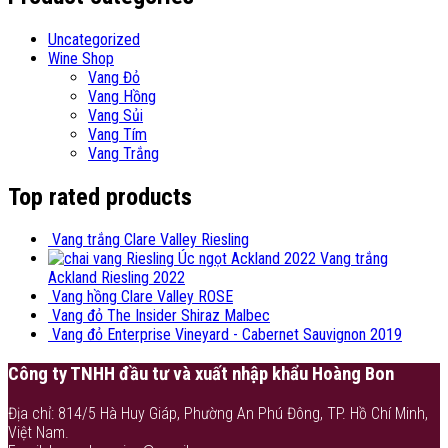
Uncategorized
Wine Shop
Vang Đỏ
Vang Hồng
Vang Sủi
Vang Tím
Vang Trắng
Top rated products
Vang trắng Clare Valley Riesling
Vang trắng
Ackland Riesling 2022
Vang hồng Clare Valley ROSE
Vang đỏ The Insider Shiraz Malbec
Vang đỏ Enterprise Vineyard - Cabernet Sauvignon 2019
Công ty TNHH đầu tư và xuất nhập khẩu Hoàng Bon
Địa chỉ: 814/5 Hà Huy Giáp, Phường An Phú Đông, TP. Hồ Chí Minh,
Việt Nam.