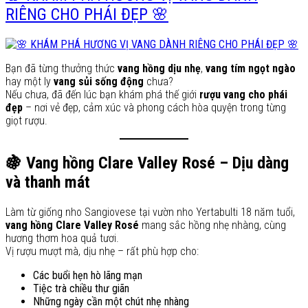
RIÊNG CHO PHÁI ĐẸP 🌸
Bạn đã từng thưởng thức
vang hồng dịu nhẹ
,
vang tím ngọt ngào
hay một ly
vang sủi sống động
chưa?
Nếu chưa, đã đến lúc bạn khám phá thế giới
rượu vang cho phái
đẹp
– nơi vẻ đẹp, cảm xúc và phong cách hòa quyện trong từng
giọt rượu.
🍇 Vang hồng Clare Valley Rosé – Dịu dàng
và thanh mát
Làm từ giống nho Sangiovese tại vườn nho Yertabulti 18 năm tuổi,
vang hồng Clare Valley Rosé
mang sắc hồng nhẹ nhàng, cùng
hương thơm hoa quả tươi.
Vị rượu mượt mà, dịu nhẹ – rất phù hợp cho:
Các buổi hẹn hò lãng mạn
Tiệc trà chiều thư giãn
Những ngày cần một chút nhẹ nhàng