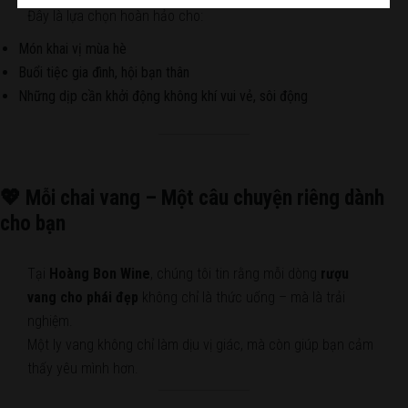
Đây là lựa chọn hoàn hảo cho:
Món khai vị mùa hè
Buổi tiệc gia đình, hội bạn thân
Những dịp cần khởi động không khí vui vẻ, sôi động
💖 Mỗi chai vang – Một câu chuyện riêng dành
cho bạn
Tại
Hoàng Bon Wine
, chúng tôi tin rằng mỗi dòng
rượu
vang cho phái đẹp
không chỉ là thức uống – mà là trải
nghiệm.
Một ly vang không chỉ làm dịu vị giác, mà còn giúp bạn cảm
thấy yêu mình hơn.