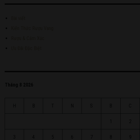
Bài viết
Kiến Thức Rượu Vang
Rượu & Cảm Xúc
Ưu Đãi Đặc Biệt
Tháng 8 2026
H
B
T
N
S
B
C
1
2
3
4
5
6
7
8
9