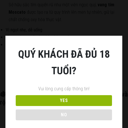
Sở hữu sắc tím quyến rũ như một viên ngọc quý,
vang tím
Moscato
được tạo ra từ quy trình lên men tự nhiên, giữ lại
chất chống oxy hóa thực vật.
Vị ngọt nhẹ, dễ uống
Hương thơm trái cây chín và hoa trắng
Tốt cho làn da và sức khỏe nếu uống đúng cách
QUÝ KHÁCH ĐÃ ĐỦ 18
Lý tưởng cho những quý cô yêu sự mới mẻ, ngọt ngào và
TUỔI?
chăm sóc bản thân.
Vui lòng cung cấp thông tin!
🍇 Vang sủi NV Sparkling Shiraz – Năng lượng và
YES
rộn ràng
NO
Sparkling Shiraz
là dòng
vang sủi đỏ nổi bật
, với sắc đỏ
rực rỡ và bọt khí nhẹ nhàng.