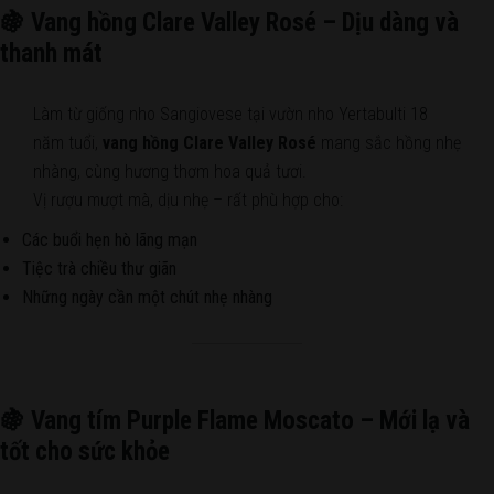
🍇 Vang hồng Clare Valley Rosé – Dịu dàng và
thanh mát
Làm từ giống nho Sangiovese tại vườn nho Yertabulti 18
năm tuổi,
vang hồng Clare Valley Rosé
mang sắc hồng nhẹ
nhàng, cùng hương thơm hoa quả tươi.
Vị rượu mượt mà, dịu nhẹ – rất phù hợp cho:
Các buổi hẹn hò lãng mạn
Tiệc trà chiều thư giãn
Những ngày cần một chút nhẹ nhàng
🍇 Vang tím Purple Flame Moscato – Mới lạ và
tốt cho sức khỏe