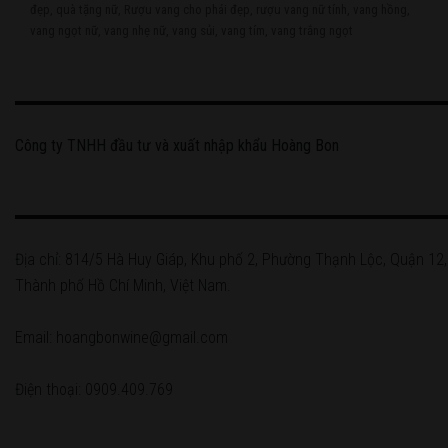
on
đẹp
,
quà tặng nữ
,
Rượu vang cho phái đẹp
,
rượu vang nữ tính
,
vang hồng
,
vang ngọt nữ
,
vang nhẹ nữ
,
vang sủi
,
vang tím
,
vang trắng ngọt
Công ty TNHH đầu tư và xuất nhập khẩu Hoàng Bon
Địa chỉ: 814/5 Hà Huy Giáp, Khu phố 2, Phường Thạnh Lộc, Quận 12,
Thành phố Hồ Chí Minh, Việt Nam.
Email: hoangbonwine@gmail.com
Điện thoại: 0909.409.769