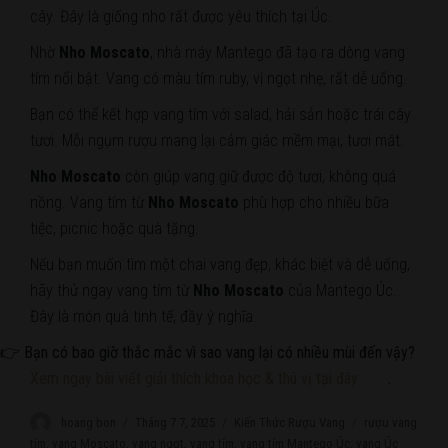
cây. Đây là giống nho rất được yêu thích tại Úc.
Nhờ
Nho Moscato
, nhà máy Mantego đã tạo ra dòng vang
tím nổi bật. Vang có màu tím ruby, vị ngọt nhẹ, rất dễ uống.
Bạn có thể kết hợp vang tím với salad, hải sản hoặc trái cây
tươi. Mỗi ngụm rượu mang lại cảm giác mềm mại, tươi mát.
Nho Moscato
còn giúp vang giữ được độ tươi, không quá
nồng. Vang tím từ
Nho Moscato
phù hợp cho nhiều bữa
tiệc, picnic hoặc quà tặng.
Nếu bạn muốn tìm một chai vang đẹp, khác biệt và dễ uống,
hãy thử ngay vang tím từ
Nho Moscato
của Mantego Úc.
Đây là món quà tinh tế, đầy ý nghĩa.
👉 Bạn có bao giờ thắc mắc vì sao vang lại có nhiều mùi đến vậy?
Xem ngay bài viết giải thích khoa học & thú vị tại đây
.
Author
hoang bon
Posted
Tháng 7 7, 2025
Categories
Kiến Thức Rượu Vang
Tags
rượu vang
on
tím
,
vang Moscato
,
vang ngọt
,
vang tím
,
vang tím Mantego Úc
,
vang Úc