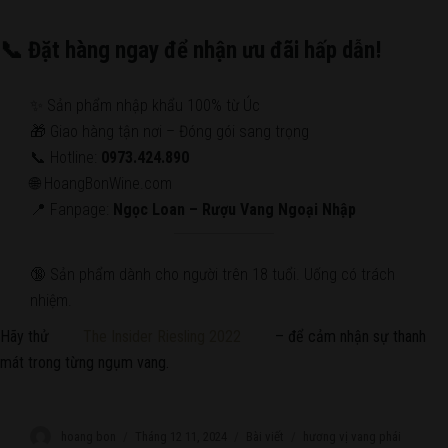
📞 Đặt hàng ngay để nhận ưu đãi hấp dẫn!
✨ Sản phẩm nhập khẩu 100% từ Úc
🎁 Giao hàng tận nơi – Đóng gói sang trọng
📞 Hotline:
0973.424.890
🌐 HoangBonWine.com
📍 Fanpage:
Ngọc Loan – Rượu Vang Ngoại Nhập
🔞 Sản phẩm dành cho người trên 18 tuổi. Uống có trách
nhiệm.
Hãy thử
The Insider Riesling 2022
– để cảm nhận sự thanh
mát trong từng ngụm vang.
Author
hoang bon
Posted
Tháng 12 11, 2024
Categories
Bài viết
Tags
hương vị vang phái