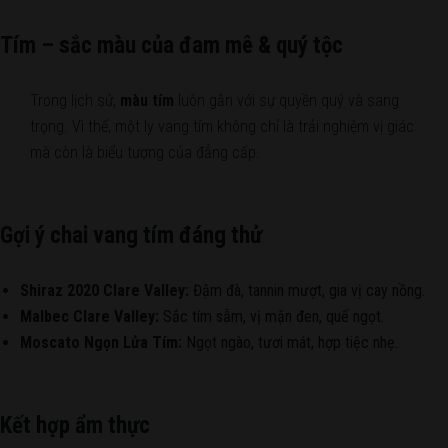
Tím – sắc màu của đam mê & quý tộc
Trong lịch sử,
màu tím
luôn gắn với sự quyền quý và sang
trọng. Vì thế, một ly vang tím không chỉ là trải nghiệm vị giác
mà còn là biểu tượng của đẳng cấp.
Gợi ý chai vang tím đáng thử
Shiraz 2020 Clare Valley:
Đậm đà, tannin mượt, gia vị cay nồng.
Malbec Clare Valley:
Sắc tím sẫm, vị mận đen, quế ngọt.
Moscato Ngọn Lửa Tím:
Ngọt ngào, tươi mát, hợp tiệc nhẹ.
Kết hợp ẩm thực