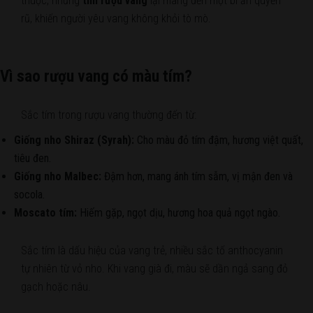
thuộc, nhưng
tím rượu vang
lại mang đến một bí ẩn quyến
rũ, khiến người yêu vang không khỏi tò mò.
Vì sao rượu vang có màu tím?
Sắc tím trong rượu vang thường đến từ:
Giống nho Shiraz (Syrah):
Cho màu đỏ tím đậm, hương việt quất,
tiêu đen.
Giống nho Malbec:
Đậm hơn, mang ánh tím sẫm, vị mận đen và
socola.
Moscato tím:
Hiếm gặp, ngọt dịu, hương hoa quả ngọt ngào.
Sắc tím là dấu hiệu của vang trẻ, nhiều sắc tố anthocyanin
tự nhiên từ vỏ nho. Khi vang già đi, màu sẽ dần ngả sang đỏ
gạch hoặc nâu.