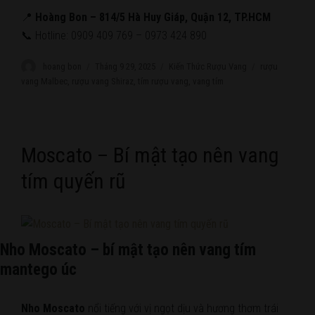
📍
Hoàng Bon – 814/5 Hà Huy Giáp, Quận 12, TP.HCM
📞 Hotline: 0909 409 769 – 0973 424 890
Author
hoang bon
Posted
Tháng 9 29, 2025
Categories
Kiến Thức Rượu Vang
Tags
rượu
on
vang Malbec
,
rượu vang Shiraz
,
tím rượu vang
,
vang tím
Moscato – Bí mật tạo nên vang
tím quyến rũ
Nho Moscato – bí mật tạo nên vang tím
mantego úc
Nho Moscato
nổi tiếng với vị ngọt dịu và hương thơm trái