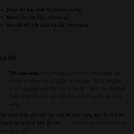
Shiraz tím: hợp steak bò, thịt cừu nướng.
Malbec tím: hợp BBQ, phô mai già.
Moscato tím: hợp salad trái cây, tráng miệng.
Lời kết
Tím rượu vang
không chỉ đẹp mắt mà còn chứa đựng câu
chuyện về giống nho, vùng đất và thời gian. Mỗi ly vang tím
là sự hòa quyện giữa đam mê và tinh tế – dành cho những ai
muốn khám phá một sắc màu khác biệt trong thế giới rượu
vang.
Bạn muốn khám phá một chai vang đỏ sang trọng, đậm đà và được
chuyên gia quốc tế đánh giá cao?
Xem chi tiết chai vang đỏ đặc
biệt này tại đây
.