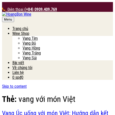
Điện thoại
(+84) 0909.409.769
Menu
HoangBon Wine
Trang chủ
Wine Shop
Vang Tím
Vang Đỏ
Vang Hồng
Vang Trắng
Vang Sủi
Bài viết
Về chúng tôi
Liên hệ
0 sp
₫0
Skip to content
Thẻ:
vang với món Việt
Vang Úc uống với món Việt: Hướng dẫn kết