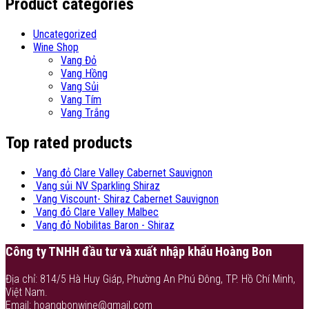
Product categories
Uncategorized
Wine Shop
Vang Đỏ
Vang Hồng
Vang Sủi
Vang Tím
Vang Trắng
Top rated products
Vang đỏ Clare Valley Cabernet Sauvignon
Vang sủi NV Sparkling Shiraz
Vang Viscount- Shiraz Cabernet Sauvignon
Vang đỏ Clare Valley Malbec
Vang đỏ Nobilitas Baron - Shiraz
Công ty TNHH đầu tư và xuất nhập khẩu Hoàng Bon
Địa chỉ: 814/5 Hà Huy Giáp, Phường An Phú Đông, TP. Hồ Chí Minh,
Việt Nam.
Email: hoangbonwine@gmail.com