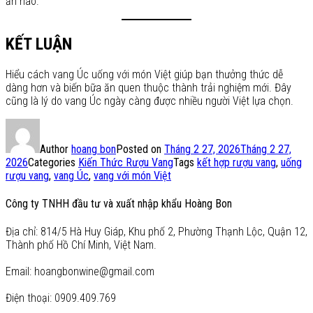
ăn nào.
KẾT LUẬN
Hiểu cách vang Úc uống với món Việt giúp bạn thưởng thức dễ
dàng hơn và biến bữa ăn quen thuộc thành trải nghiệm mới. Đây
cũng là lý do vang Úc ngày càng được nhiều người Việt lựa chọn.
Author
hoang bon
Posted on
Tháng 2 27, 2026
Tháng 2 27,
2026
Categories
Kiến Thức Rượu Vang
Tags
kết hợp rượu vang
,
uống
rượu vang
,
vang Úc
,
vang với món Việt
Công ty TNHH đầu tư và xuất nhập khẩu Hoàng Bon
Địa chỉ: 814/5 Hà Huy Giáp, Khu phố 2, Phường Thạnh Lộc, Quận 12,
Thành phố Hồ Chí Minh, Việt Nam.
Email: hoangbonwine@gmail.com
Điện thoại: 0909.409.769