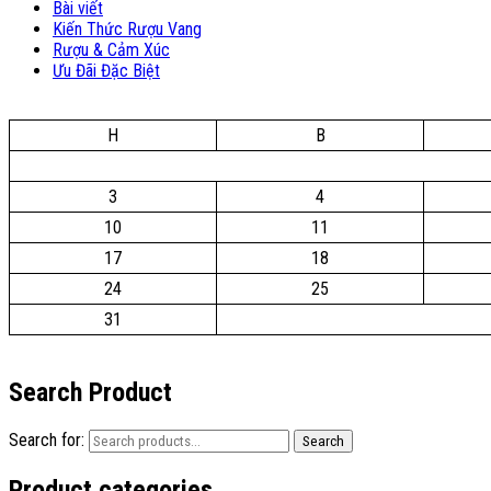
Bài viết
Kiến Thức Rượu Vang
Rượu & Cảm Xúc
Ưu Đãi Đặc Biệt
H
B
3
4
10
11
17
18
24
25
31
Search Product
Search for:
Search
Product categories