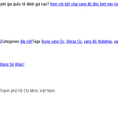
yên gia quốc tế đánh giá cao?
Xem chi tiết chai vang đỏ đặc biệt này tạ
5
Categories
Bài viết
Tags
Rượu vang Úc
,
Shiraz Úc
,
vang đỏ Nobilitas
,
va
 Đúng Sẽ Khác!
Thành phố Hồ Chí Minh, Việt Nam.