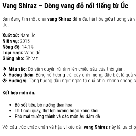
Vang Shiraz – Dòng vang đỏ nổi tiếng từ Úc
Bạn đang tìm một chai
vang Shiraz
đậm đà, hài hòa giữa hương và 
Úc.
Xuất xứ:
Nam Úc
Niên vụ:
2015
Nồng độ:
14.1%
Loại rượu:
Vang đỏ
Giống nho:
Shiraz
🌟
Màu sắc:
Đỏ sẫm quyến rũ, ánh lên chiều sâu của thời gian.
🌟
Hương thơm:
Bùng nổ hương trái cây chín mọng, đặc biệt là quả v
🌟
Hương vị:
Tầng hương đầu ngọt ngào từ quả chín, nhanh chóng c
Kết hợp món ăn:
Bò sốt tiêu, bò nướng than hoa
Thịt cừu quay, thịt lợn nướng hoặc xông khói
Phô mai trưởng thành và các món Âu đậm đà
Với cấu trúc chắc chắn và hậu vị kéo dài,
vang Shiraz
này là lựa chọ