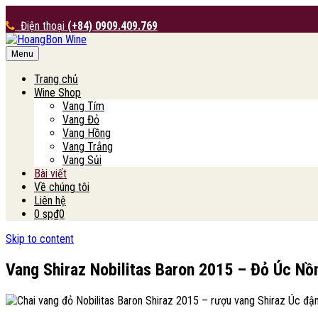
Điện thoại
(+84) 0909.409.769
Menu
HoangBon Wine
Trang chủ
Wine Shop
Vang Tím
Vang Đỏ
Vang Hồng
Vang Trắng
Vang Sủi
Bài viết
Về chúng tôi
Liên hệ
0 sp
₫0
Skip to content
Vang Shiraz Nobilitas Baron 2015 – Đỏ Úc Nồ