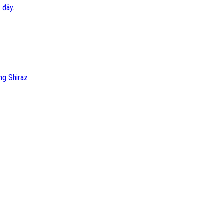
i đây
.
ng Shiraz