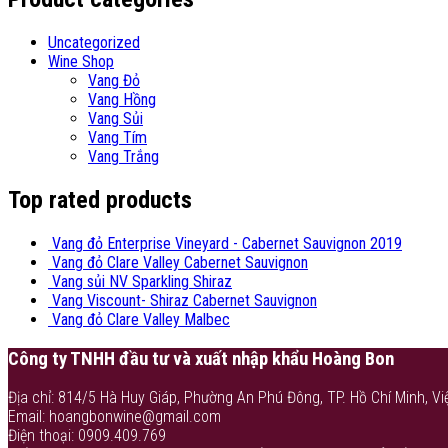
Uncategorized
Wine Shop
Vang Đỏ
Vang Hồng
Vang Sủi
Vang Tím
Vang Trắng
Top rated products
Vang đỏ Enterprise Vineyard - Cabernet Sauvignon 2019
Vang đỏ Clare Valley Cabernet Sauvignon
Vang sủi NV Sparkling Shiraz
Vang Viscount- Shiraz Cabernet Sauvignon
Vang đỏ Clare Valley Malbec
Công ty TNHH đầu tư và xuất nhập khẩu Hoàng Bon
Địa chỉ: 814/5 Hà Huy Giáp, Phường An Phú Đông, TP. Hồ Chí Minh, Vi
Email: hoangbonwine@gmail.com
Điện thoại: 0909.409.769