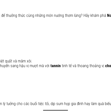
vị để thưởng thức cùng những món nướng thơm lừng? Hãy khám phá
No
iệt quất và mâm xôi.
huyển sang hậu vị mượt mà với
tannin
tinh tế và thoang thoảng vị
cho
n lý tưởng cho các buổi tiệc tối, dịp sum họp gia đình hay làm quà biế