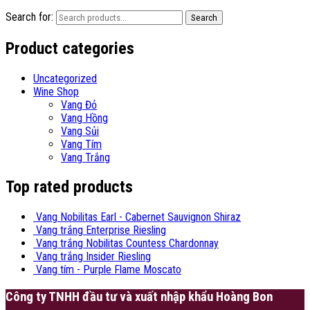
Search for:
Search
Product categories
Uncategorized
Wine Shop
Vang Đỏ
Vang Hồng
Vang Sủi
Vang Tím
Vang Trắng
Top rated products
Vang Nobilitas Earl - Cabernet Sauvignon Shiraz
Vang trắng Enterprise Riesling
Vang trắng Nobilitas Countess Chardonnay
Vang trắng Insider Riesling
Vang tím - Purple Flame Moscato
Công ty TNHH đầu tư và xuất nhập khẩu Hoàng Bon