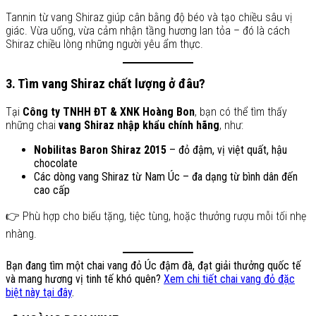
Tannin từ vang Shiraz giúp cân bằng độ béo và tạo chiều sâu vị
giác. Vừa uống, vừa cảm nhận tầng hương lan tỏa – đó là cách
Shiraz chiều lòng những người yêu ẩm thực.
3. Tìm vang Shiraz chất lượng ở đâu?
Tại
Công ty TNHH ĐT & XNK Hoàng Bon
, bạn có thể tìm thấy
những chai
vang Shiraz nhập khẩu chính hãng
, như:
Nobilitas Baron Shiraz 2015
– đỏ đậm, vị việt quất, hậu
chocolate
Các dòng vang Shiraz từ Nam Úc – đa dạng từ bình dân đến
cao cấp
👉 Phù hợp cho biếu tặng, tiệc tùng, hoặc thưởng rượu mỗi tối nhẹ
nhàng.
Bạn đang tìm một chai vang đỏ Úc đậm đà, đạt giải thưởng quốc tế
và mang hương vị tinh tế khó quên?
Xem chi tiết chai vang đỏ đặc
biệt này tại đây
.