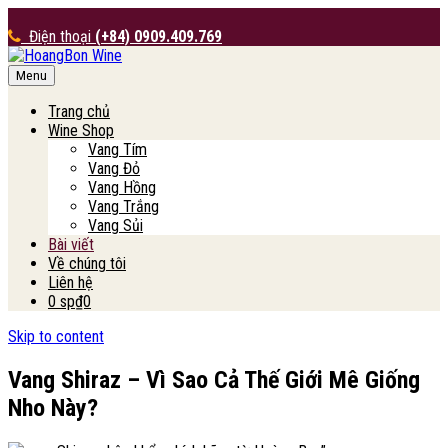
Điện thoại
(+84) 0909.409.769
Menu
HoangBon Wine
Trang chủ
Wine Shop
Vang Tím
Vang Đỏ
Vang Hồng
Vang Trắng
Vang Sủi
Bài viết
Về chúng tôi
Liên hệ
0 sp
₫0
Skip to content
Vang Shiraz – Vì Sao Cả Thế Giới Mê Giống
Nho Này?