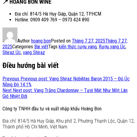
📍
HOÀNG BON WINE
Địa chỉ: 814/5 Hà Huy Giáp, Quận 12, TP.HCM
Hotline: 0909 409 769 – 0973 424 890
Author
hoang bon
Posted on
Tháng 7 27, 2025
Tháng 7 27,
2025
Categories
Bài viết
Tags
kiến thức rượu vang
,
Rượu vang Úc
,
Shiraz Úc
,
vang Shiraz
Điều hướng bài viết
Previous
Previous post:
Vang Shiraz Nobilitas Baron 2015 – Đỏ Úc
Nồng Độ 14.1%
Next
Next post:
Vang Trắng Chardonnay – Tươi Mát Như Một Làn
Gió Nhiệt Đới
Công ty TNHH đầu tư và xuất nhập khẩu Hoàng Bon
Địa chỉ: 814/5 Hà Huy Giáp, Khu phố 2, Phường Thạnh Lộc, Quận 12,
Thành phố Hồ Chí Minh, Việt Nam.