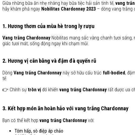
Giữa những bữa ăn nhẹ nhàng hay bữa tiệc hải sản tinh tế,
vang trắ
hãy khám phá ngay
Nobilitas Chardonnay 2023
– dòng vang trắng 
1. Hương thơm của mùa hè trong ly rượu
Vang trắng Chardonnay
Nobilitas mang sắc vàng chanh tươi sáng, 
giác tươi mát, sống động ngay khi chạm mũi.
2. Hương vị cân bằng và đậm đà quyến rũ
Dòng
Vang trắng
Chardonnay
này sở hữu cấu trúc
full-bodied
, đậm
tế.
👉 Chính sự
tròn vị
đó khiến
vang trắng Chardonnay
rất được ưa ch
3. Kết hợp món ăn hoàn hảo với vang trắng Chardonnay
Bạn có thể kết hợp
vang trắng Chardonnay
với:
Tôm hấp, sò điệp áp chảo