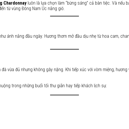
ng Chardonnay
luôn là lựa chọn làm “bừng sáng” cả bàn tiệc. Và nếu 
đến từ vùng Đông Nam Úc nắng gió.
như ánh nắng đầu ngày. Hương thơm mở đầu dịu nhẹ từ hoa cam, chanh
 đà vừa đủ nhưng không gây nặng. Khi tiếp xúc với vòm miệng, hương v
uộng trong những buổi tối thư giãn hay tiếp khách lịch sự.