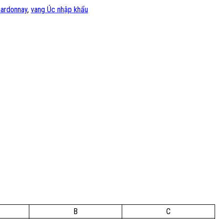
hardonnay
,
vang Úc nhập khẩu
B
C