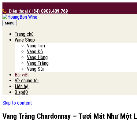
Điện thoại
(+84) 0909.409.769
Menu
HoangBon Wine
Trang chủ
Wine Shop
Vang Tím
Vang Đỏ
Vang Hồng
Vang Trắng
Vang Sủi
Bài viết
Về chúng tôi
Liên hệ
0 sp
₫0
Skip to content
Vang Trắng Chardonnay – Tươi Mát Như Một L