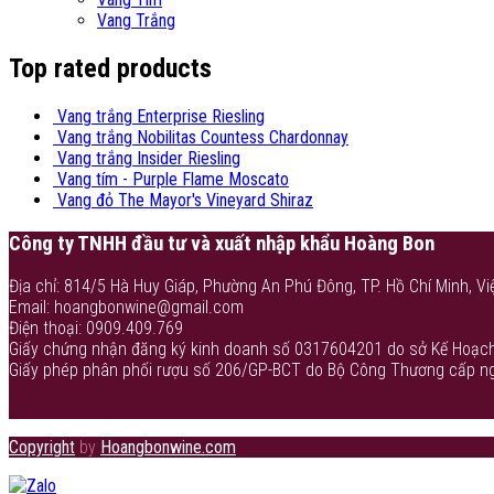
Vang Trắng
Top rated products
Vang trắng Enterprise Riesling
Vang trắng Nobilitas Countess Chardonnay
Vang trắng Insider Riesling
Vang tím - Purple Flame Moscato
Vang đỏ The Mayor's Vineyard Shiraz
Công ty TNHH đầu tư và xuất nhập khẩu Hoàng Bon
Địa chỉ: 814/5 Hà Huy Giáp, Phường An Phú Đông, TP. Hồ Chí Minh, Vi
Email: hoangbonwine@gmail.com
Điện thoại: 0909.409.769
Giấy chứng nhận đăng ký kinh doanh số 0317604201 do sở Kế Hoạch
Giấy phép phân phối rượu số 206/GP-BCT do Bộ Công Thương cấp n
Copyright
by
Hoangbonwine.com