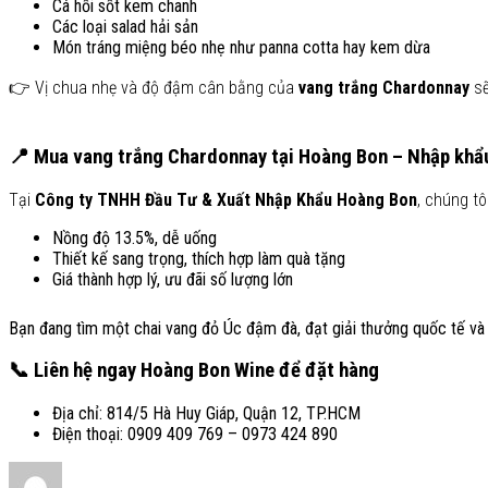
Cá hồi sốt kem chanh
Các loại salad hải sản
Món tráng miệng béo nhẹ như panna cotta hay kem dừa
👉 Vị chua nhẹ và độ đậm cân bằng của
vang trắng Chardonnay
sẽ
📍
Mua vang trắng Chardonnay tại Hoàng Bon – Nhập khẩ
Tại
Công ty TNHH Đầu Tư & Xuất Nhập Khẩu Hoàng Bon
, chúng t
Nồng độ 13.5%, dễ uống
Thiết kế sang trọng, thích hợp làm quà tặng
Giá thành hợp lý, ưu đãi số lượng lớn
Bạn đang tìm một chai vang đỏ Úc đậm đà, đạt giải thưởng quốc tế và
📞
Liên hệ ngay Hoàng Bon Wine để đặt hàng
Địa chỉ: 814/5 Hà Huy Giáp, Quận 12, TP.HCM
Điện thoại: 0909 409 769 – 0973 424 890