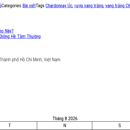
5
Categories
Bài viết
Tags
Chardonnay Úc
,
rượu vang trắng
,
vang trắng C
Nho Này?
 Không Hề Tầm Thường
Thành phố Hồ Chí Minh, Việt Nam.
Tháng 8 2026
T
N
S