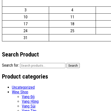
3
4
10
11
17
18
24
25
31
Search Product
Search for:
Search
Product categories
Uncategorized
Wine Shop
Vang Đỏ
Vang Hồng
Vang Sủi
Vang Tím