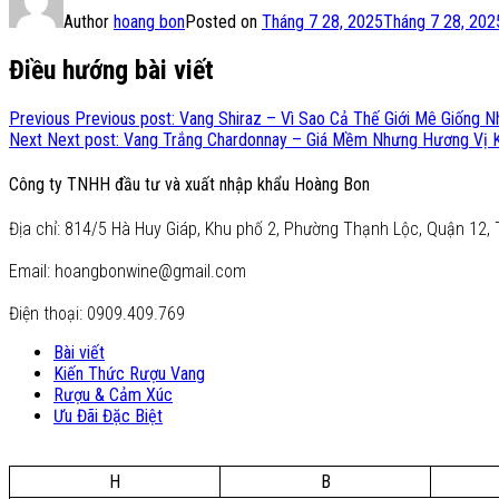
Author
hoang bon
Posted on
Tháng 7 28, 2025
Tháng 7 28, 202
Điều hướng bài viết
Previous
Previous post:
Vang Shiraz – Vì Sao Cả Thế Giới Mê Giống 
Next
Next post:
Vang Trắng Chardonnay – Giá Mềm Nhưng Hương Vị
Công ty TNHH đầu tư và xuất nhập khẩu Hoàng Bon
Địa chỉ: 814/5 Hà Huy Giáp, Khu phố 2, Phường Thạnh Lộc, Quận 12, 
Email: hoangbonwine@gmail.com
Điện thoại: 0909.409.769
Bài viết
Kiến Thức Rượu Vang
Rượu & Cảm Xúc
Ưu Đãi Đặc Biệt
H
B