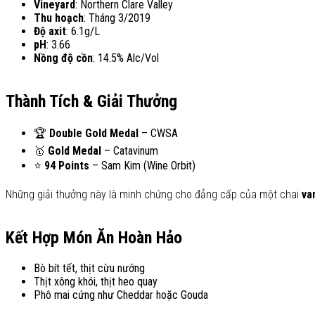
Vineyard
: Northern Clare Valley
Thu hoạch
: Tháng 3/2019
Độ axit
: 6.1g/L
pH
: 3.66
Nồng độ cồn
: 14.5% Alc/Vol
Thành Tích & Giải Thưởng
🏆
Double Gold Medal
– CWSA
🥇
Gold Medal
– Catavinum
⭐
94 Points
– Sam Kim (Wine Orbit)
Những giải thưởng này là minh chứng cho đẳng cấp của một chai
va
Kết Hợp Món Ăn Hoàn Hảo
Bò bít tết, thịt cừu nướng
Thịt xông khói, thịt heo quay
Phô mai cứng như Cheddar hoặc Gouda