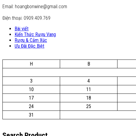
Email: hoangbonwine@gmail.com
Điện thoại: 0909.409.769
Bài viết
Kiến Thức Rượu Vang
Rượu & Cảm Xúc
Ưu Đãi Đặc Biệt
H
B
3
4
10
11
17
18
24
25
31
Search Product