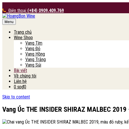
Điện thoại
(+84) 0909.409.769
Menu
HoangBon Wine
Trang chủ
Wine Shop
Vang Tím
Vang Đỏ
Vang Hồng
Vang Trắng
Vang Sủi
Bài viết
Về chúng tôi
Liên hệ
0 sp
₫0
Skip to content
Vang Úc THE INSIDER SHIRAZ MALBEC 2019 –