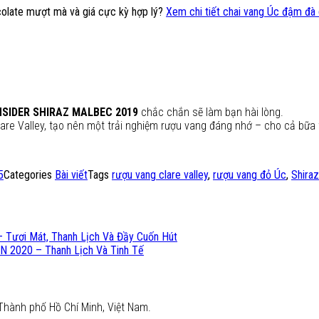
colate mượt mà và giá cực kỳ hợp lý?
Xem chi tiết chai vang Úc đậm đà 
NSIDER SHIRAZ MALBEC 2019
chắc chắn sẽ làm bạn hài lòng.
are Valley, tạo nên một trải nghiệm rượu vang đáng nhớ – cho cả bữa 
5
Categories
Bài viết
Tags
rượu vang clare valley
,
rượu vang đỏ Úc
,
Shira
Tươi Mát, Thanh Lịch Và Đầy Cuốn Hút
2020 – Thanh Lịch Và Tinh Tế
Thành phố Hồ Chí Minh, Việt Nam.