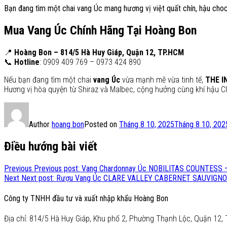
Bạn đang tìm một chai vang Úc mang hương vị việt quất chín, hậu cho
Mua Vang Úc Chính Hãng Tại Hoàng Bon
📍
Hoàng Bon – 814/5 Hà Huy Giáp, Quận 12, TP.HCM
📞
Hotline
: 0909 409 769 – 0973 424 890
Nếu bạn đang tìm một chai
vang Úc
vừa mạnh mẽ vừa tinh tế,
THE I
Hương vị hòa quyện từ Shiraz và Malbec, cộng hưởng cùng khí hậu Cl
Author
hoang bon
Posted on
Tháng 8 10, 2025
Tháng 8 10, 202
Điều hướng bài viết
Previous
Previous post:
Vang Chardonnay Úc NOBILITAS COUNTESS – 
Next
Next post:
Rượu Vang Úc CLARE VALLEY CABERNET SAUVIGNON 
Công ty TNHH đầu tư và xuất nhập khẩu Hoàng Bon
Địa chỉ: 814/5 Hà Huy Giáp, Khu phố 2, Phường Thạnh Lộc, Quận 12, 