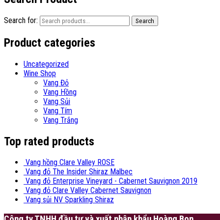
Search for:
Search
Product categories
Uncategorized
Wine Shop
Vang Đỏ
Vang Hồng
Vang Sủi
Vang Tím
Vang Trắng
Top rated products
Vang hồng Clare Valley ROSE
Vang đỏ The Insider Shiraz Malbec
Vang đỏ Enterprise Vineyard - Cabernet Sauvignon 2019
Vang đỏ Clare Valley Cabernet Sauvignon
Vang sủi NV Sparkling Shiraz
Công ty TNHH đầu tư và xuất nhập khẩu Hoàng Bon