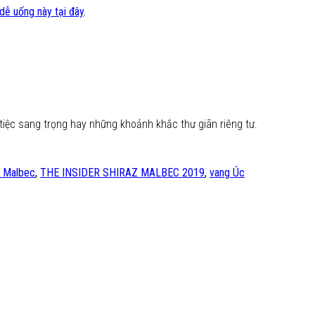
dễ uống này tại đây
.
tiệc sang trọng hay những khoảnh khắc thư giãn riêng tư.
z Malbec
,
THE INSIDER SHIRAZ MALBEC 2019
,
vang Úc