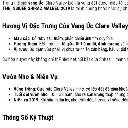
Trong thế giới
vang Úc
, Clare Valley luôn là vùng đất được nhắc tới 
THE INSIDER SHIRAZ MALBEC 2019
là minh chứng hoàn hảo: sự pha
Hương Vị Đặc Trưng Của Vang Úc Clare Valle
Màu sắc
: Đỏ ruby sâu thẳm, phản chiếu ánh tím quyến rũ.
Hương thơm
: Kết hợp tinh tế giữa
thịt ủ muối
,
đinh hương
và 
Vị rượu
: Độ đậm vừa phải, vị chua tự nhiên cân bằng, hậu vị dài 
Sự hòa quyện này không chỉ thể hiện nét nổi bật của Shiraz – mạnh 
Vườn Nho & Niên Vụ
Vùng trồng
: Cực bắc Clare Valley – nơi có lớp đất đỏ giàu khoá
Tuổi đời vườn nho
: 10 – 38 năm, cho ra sản lượng thấp nhưng c
Niên vụ 2019
: Khí hậu thuận lợi, nho chín đều, hương vị sống độ
Thông Số Kỹ Thuật