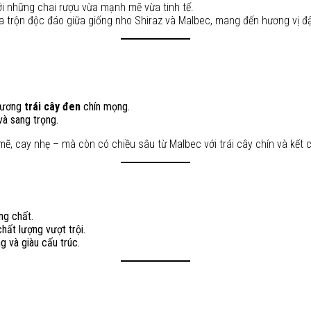
với những chai rượu vừa mạnh mẽ vừa tinh tế.
 trộn độc đáo giữa giống nho Shiraz và Malbec, mang đến hương vị đậ
y
hương
trái cây đen
chín mọng.
và sang trọng.
mẽ, cay nhẹ – mà còn có chiều sâu từ Malbec với trái cây chín và kết
ng chất.
hất lượng vượt trội.
ng và giàu cấu trúc.