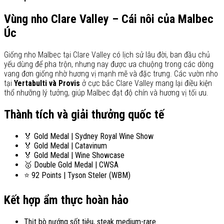
Vùng nho Clare Valley – Cái nôi của Malbec
Úc
Giống nho Malbec tại Clare Valley có lịch sử lâu đời, ban đầu chủ
yếu dùng để pha trộn, nhưng nay được ưa chuộng trong các dòng
vang đơn giống nhờ hương vị mạnh mẽ và đặc trưng. Các vườn nho
tại
Yertabulti và Provis
ở cực bắc Clare Valley mang lại điều kiện
thổ nhưỡng lý tưởng, giúp Malbec đạt độ chín và hương vị tối ưu.
Thành tích và giải thưởng quốc tế
🏅 Gold Medal | Sydney Royal Wine Show
🏅 Gold Medal | Catavinum
🏅 Gold Medal | Wine Showcase
🥇 Double Gold Medal | CWSA
⭐ 92 Points | Tyson Steler (WBM)
Kết hợp ẩm thực hoàn hảo
Thịt bò nướng sốt tiêu, steak medium-rare