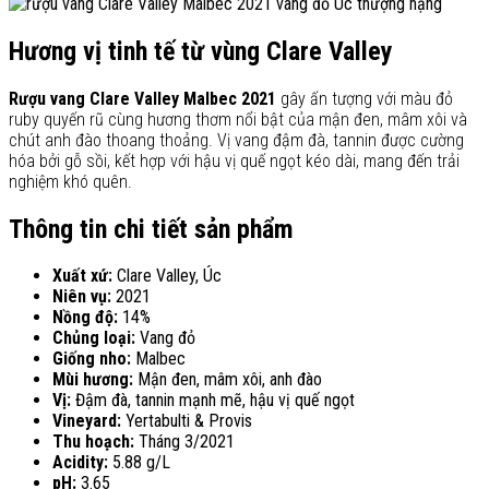
Hương vị tinh tế từ vùng Clare Valley
Rượu vang Clare Valley Malbec 2021
gây ấn tượng với màu đỏ
ruby quyến rũ cùng hương thơm nổi bật của mận đen, mâm xôi và
chút anh đào thoang thoảng. Vị vang đậm đà, tannin được cường
hóa bởi gỗ sồi, kết hợp với hậu vị quế ngọt kéo dài, mang đến trải
nghiệm khó quên.
Thông tin chi tiết sản phẩm
Xuất xứ:
Clare Valley, Úc
Niên vụ:
2021
Nồng độ:
14%
Chủng loại:
Vang đỏ
Giống nho:
Malbec
Mùi hương:
Mận đen, mâm xôi, anh đào
Vị:
Đậm đà, tannin mạnh mẽ, hậu vị quế ngọt
Vineyard:
Yertabulti & Provis
Thu hoạch:
Tháng 3/2021
Acidity:
5.88 g/L
pH:
3.65