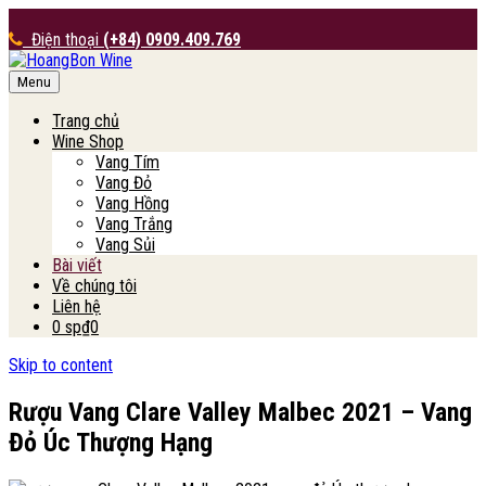
Điện thoại
(+84) 0909.409.769
Menu
HoangBon Wine
Trang chủ
Wine Shop
Vang Tím
Vang Đỏ
Vang Hồng
Vang Trắng
Vang Sủi
Bài viết
Về chúng tôi
Liên hệ
0 sp
₫0
Skip to content
Rượu Vang Clare Valley Malbec 2021 – Vang
Đỏ Úc Thượng Hạng