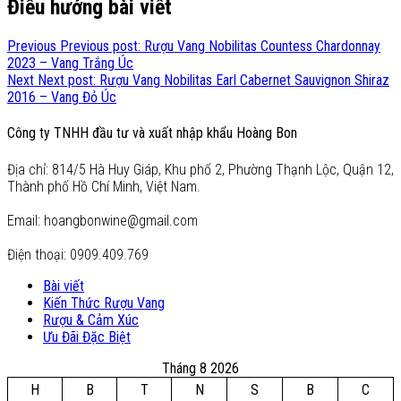
Điều hướng bài viết
Previous
Previous post:
Rượu Vang Nobilitas Countess Chardonnay
2023 – Vang Trắng Úc
Next
Next post:
Rượu Vang Nobilitas Earl Cabernet Sauvignon Shiraz
2016 – Vang Đỏ Úc
Công ty TNHH đầu tư và xuất nhập khẩu Hoàng Bon
Địa chỉ: 814/5 Hà Huy Giáp, Khu phố 2, Phường Thạnh Lộc, Quận 12,
Thành phố Hồ Chí Minh, Việt Nam.
Email: hoangbonwine@gmail.com
Điện thoại: 0909.409.769
Bài viết
Kiến Thức Rượu Vang
Rượu & Cảm Xúc
Ưu Đãi Đặc Biệt
Tháng 8 2026
H
B
T
N
S
B
C