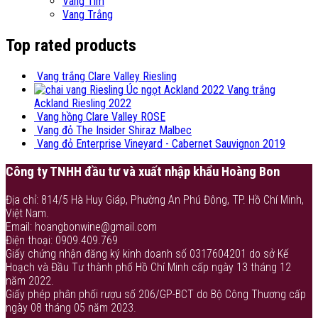
Vang Tím
Vang Trắng
Top rated products
Vang trắng Clare Valley Riesling
Vang trắng
Ackland Riesling 2022
Vang hồng Clare Valley ROSE
Vang đỏ The Insider Shiraz Malbec
Vang đỏ Enterprise Vineyard - Cabernet Sauvignon 2019
Công ty TNHH đầu tư và xuất nhập khẩu Hoàng Bon
Địa chỉ: 814/5 Hà Huy Giáp, Phường An Phú Đông, TP. Hồ Chí Minh,
Việt Nam.
Email: hoangbonwine@gmail.com
Điện thoại: 0909.409.769
Giấy chứng nhận đăng ký kinh doanh số 0317604201 do sở Kế
Hoạch và Đầu Tư thành phố Hồ Chí Minh cấp ngày 13 tháng 12
năm 2022.
Giấy phép phân phối rượu số 206/GP-BCT do Bộ Công Thương cấp
ngày 08 tháng 05 năm 2023.