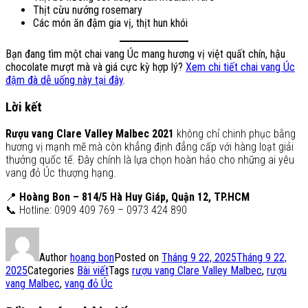
Thịt cừu nướng rosemary
Các món ăn đậm gia vị, thịt hun khói
Bạn đang tìm một chai vang Úc mang hương vị việt quất chín, hậu
chocolate mượt mà và giá cực kỳ hợp lý?
Xem chi tiết chai vang Úc
đậm đà dễ uống này tại đây
.
Lời kết
Rượu vang Clare Valley Malbec 2021
không chỉ chinh phục bằng
hương vị mạnh mẽ mà còn khẳng định đẳng cấp với hàng loạt giải
thưởng quốc tế. Đây chính là lựa chọn hoàn hảo cho những ai yêu
vang đỏ Úc thượng hạng.
📍
Hoàng Bon – 814/5 Hà Huy Giáp, Quận 12, TP.HCM
📞 Hotline: 0909 409 769 – 0973 424 890
Author
hoang bon
Posted on
Tháng 9 22, 2025
Tháng 9 22,
2025
Categories
Bài viết
Tags
rượu vang Clare Valley Malbec
,
rượu
vang Malbec
,
vang đỏ Úc