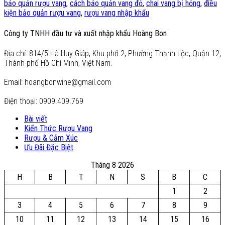
bảo quản rượu vang
,
cách bảo quản vang đỏ
,
chai vang bị hỏng
,
điều
kiện bảo quản rượu vang
,
rượu vang nhập khẩu
Công ty TNHH đầu tư và xuất nhập khẩu Hoàng Bon
Địa chỉ: 814/5 Hà Huy Giáp, Khu phố 2, Phường Thạnh Lộc, Quận 12,
Thành phố Hồ Chí Minh, Việt Nam.
Email: hoangbonwine@gmail.com
Điện thoại: 0909.409.769
Bài viết
Kiến Thức Rượu Vang
Rượu & Cảm Xúc
Ưu Đãi Đặc Biệt
Tháng 8 2026
H
B
T
N
S
B
C
1
2
3
4
5
6
7
8
9
10
11
12
13
14
15
16