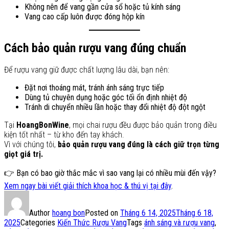
Không nên để vang gần cửa sổ hoặc tủ kính sáng
Vang cao cấp luôn được đóng hộp kín
Cách bảo quản rượu vang đúng chuẩn
Để rượu vang giữ được chất lượng lâu dài, bạn nên:
Đặt nơi thoáng mát, tránh ánh sáng trực tiếp
Dùng tủ chuyên dụng hoặc góc tối ổn định nhiệt độ
Tránh di chuyển nhiều lần hoặc thay đổi nhiệt độ đột ngột
Tại
HoangBonWine
, mọi chai rượu đều được bảo quản trong điều
kiện tốt nhất – từ kho đến tay khách.
Vì với chúng tôi,
bảo quản rượu vang đúng là cách giữ trọn từng
giọt giá trị.
👉 Bạn có bao giờ thắc mắc vì sao vang lại có nhiều mùi đến vậy?
Xem ngay bài viết giải thích khoa học & thú vị tại đây
.
Author
hoang bon
Posted on
Tháng 6 14, 2025
Tháng 6 18,
2025
Categories
Kiến Thức Rượu Vang
Tags
ánh sáng và rượu vang
,