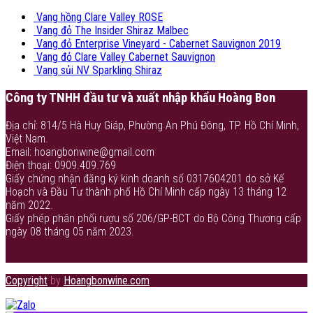
Vang hồng Clare Valley ROSE
Vang đỏ The Insider Shiraz Malbec
Vang đỏ Enterprise Vineyard - Cabernet Sauvignon 2019
Vang đỏ Clare Valley Cabernet Sauvignon
Vang sủi NV Sparkling Shiraz
Công ty TNHH đầu tư và xuất nhập khẩu Hoàng Bon
Địa chỉ: 814/5 Hà Huy Giáp, Phường An Phú Đông, TP. Hồ Chí Minh,
Việt Nam.
Email: hoangbonwine@gmail.com
Điện thoại: 0909.409.769
Giấy chứng nhận đăng ký kinh doanh số 0317604201 do sở Kế
Hoạch và Đầu Tư thành phố Hồ Chí Minh cấp ngày 13 tháng 12
năm 2022.
Giấy phép phân phối rượu số 206/GP-BCT do Bộ Công Thương cấp
ngày 08 tháng 05 năm 2023.
Copyright
by
Hoangbonwine.com