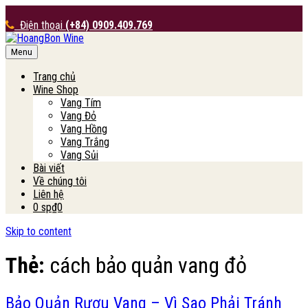
Điện thoại
(+84) 0909.409.769
Menu
HoangBon Wine
Trang chủ
Wine Shop
Vang Tím
Vang Đỏ
Vang Hồng
Vang Trắng
Vang Sủi
Bài viết
Về chúng tôi
Liên hệ
0 sp
₫0
Skip to content
Thẻ:
cách bảo quản vang đỏ
Bảo Quản Rượu Vang – Vì Sao Phải Tránh