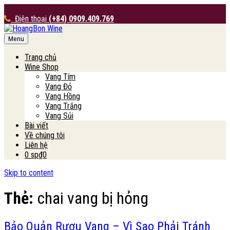
Điện thoại
(+84) 0909.409.769
Menu
HoangBon Wine
Trang chủ
Wine Shop
Vang Tím
Vang Đỏ
Vang Hồng
Vang Trắng
Vang Sủi
Bài viết
Về chúng tôi
Liên hệ
0 sp
₫0
Skip to content
Thẻ:
chai vang bị hỏng
Bảo Quản Rượu Vang – Vì Sao Phải Tránh