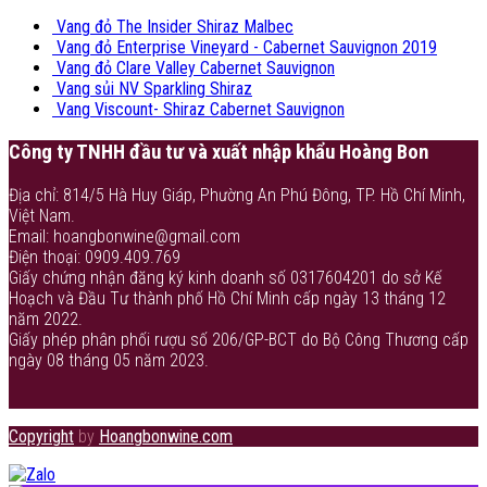
Vang đỏ The Insider Shiraz Malbec
Vang đỏ Enterprise Vineyard - Cabernet Sauvignon 2019
Vang đỏ Clare Valley Cabernet Sauvignon
Vang sủi NV Sparkling Shiraz
Vang Viscount- Shiraz Cabernet Sauvignon
Công ty TNHH đầu tư và xuất nhập khẩu Hoàng Bon
Địa chỉ: 814/5 Hà Huy Giáp, Phường An Phú Đông, TP. Hồ Chí Minh,
Việt Nam.
Email: hoangbonwine@gmail.com
Điện thoại: 0909.409.769
Giấy chứng nhận đăng ký kinh doanh số 0317604201 do sở Kế
Hoạch và Đầu Tư thành phố Hồ Chí Minh cấp ngày 13 tháng 12
năm 2022.
Giấy phép phân phối rượu số 206/GP-BCT do Bộ Công Thương cấp
ngày 08 tháng 05 năm 2023.
Copyright
by
Hoangbonwine.com