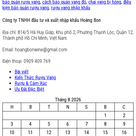
bảo quản rượu vang
,
cách bảo quản vang đỏ
,
chai vang bị hỏng
,
điều
kiện bảo quản rượu vang
,
rượu vang nhập khẩu
Công ty TNHH đầu tư và xuất nhập khẩu Hoàng Bon
Địa chỉ: 814/5 Hà Huy Giáp, Khu phố 2, Phường Thạnh Lộc, Quận 12,
Thành phố Hồ Chí Minh, Việt Nam.
Email: hoangbonwine@gmail.com
Điện thoại: 0909.409.769
Bài viết
Kiến Thức Rượu Vang
Rượu & Cảm Xúc
Ưu Đãi Đặc Biệt
Tháng 8 2026
H
B
T
N
S
B
C
1
2
3
4
5
6
7
8
9
10
11
12
13
14
15
16