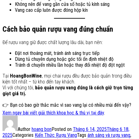
Không nên để vang gần cửa sổ hoặc tủ kính sáng
Vang cao cấp luôn được đóng hộp kín
Cách bảo quản rượu vang đúng chuẩn
Để rượu vang giữ được chất lượng lâu dài, bạn nên:
Đặt nơi thoáng mát, tránh ánh sáng trực tiếp
Dùng tủ chuyên dụng hoặc góc tối ổn định nhiệt độ
Tránh di chuyển nhiều lần hoặc thay đổi nhiệt độ đột ngột
Tại
HoangBonWine
, mọi chai rượu đều được bảo quản trong điều
kiện tốt nhất – từ kho đến tay khách.
Vì với chúng tôi,
bảo quản rượu vang đúng là cách giữ trọn từng
giọt giá trị.
👉 Bạn có bao giờ thắc mắc vì sao vang lại có nhiều mùi đến vậy?
Xem ngay bài viết giải thích khoa học & thú vị tại đây
.
Author
hoang bon
Posted on
Tháng 6 14, 2025
Tháng 6 18,
2025
Categories
Kiến Thức Rượu Vang
Tags
ánh sáng và rượu vang
,