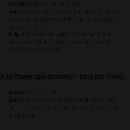
Đặc điểm:
Bầu ly nhỏ hơn, thân ly thon.
Lý do:
Giữ rượu mát lâu hơn và tập trung hương trái cây, hoa.
Vang trắng không cần oxy hóa nhiều, nên bầu ly nhỏ giúp
bảo toàn sự tươi mát.
Ví dụ:
Chardonnay dùng ly miệng rộng hơn một chút để
hương bơ, vani lan tỏa; Sauvignon Blanc cần ly miệng hẹp
hơn để giữ hương cam quýt.
3. Ly Champagne/Sparkling – Dáng Sáo (Flute)
Đặc điểm:
Ly cao, miệng hẹp.
Lý do:
Giữ bọt lâu, tập trung hương thơm tinh tế của vang
sủi. Ly Flute giúp các bọt khí nhỏ di chuyển chậm và duy trì
độ sảng khoái.