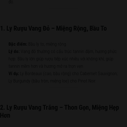
đó.
1. Ly Rượu Vang Đỏ – Miệng Rộng, Bầu To
Đặc điểm:
Bầu ly to, miệng rộng.
Lý do:
Vang đỏ thường có cấu trúc tannin đậm, hương phức
hợp. Bầu ly lớn giúp rượu tiếp xúc nhiều với không khí, giúp
tannin mềm hơn và hương mở ra trọn vẹn.
Ví dụ:
Ly Bordeaux (cao, bầu rộng) cho Cabernet Sauvignon;
Ly Burgundy (bầu tròn, miệng loe) cho Pinot Noir.
2. Ly Rượu Vang Trắng – Thon Gọn, Miệng Hẹp
Hơn