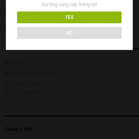
Vui lòng cung cấp thông tin!
Email: hoangbonwine@gmail.com
YES
Điện thoại: 0909.409.769
NO
Bài viết
Kiến Thức Rượu Vang
Rượu & Cảm Xúc
Ưu Đãi Đặc Biệt
Tháng 8 2026