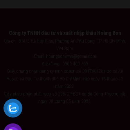
Công ty TNHH đầu tư và xuất nhập khẩu Hoàng Bon
Địa chỉ: 814/5 Hà Huy Giáp, Phường An Phú Đông, TP. Hồ Chí Minh,
Việt Nam.
Email: hoangbonwine@gmail.com
Điện thoại: 0909.409.769
Giấy chứng nhận đăng ký kinh doanh số 0317604201 do sở Kế
Hoạch và Đầu Tư thành phố Hồ Chí Minh cấp ngày 13 tháng 12
năm 2022.
Giấy phép phân phối rượu số 206/GP-BCT do Bộ Công Thương cấp
ngày 08 tháng 05 năm 2023.