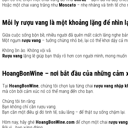
Hoặc một chai vang trắng như
Moscato
– nhẹ nhàng và tinh tế cho m
Mỗi ly rượu vang là một khoảng lặng để nhìn l
Giữa cuộc sống bộn bề, nhiều người đã quên mất cách lắng nghe bản
Một ngụm
rượu vang
– tưởng chừng nhỏ bé, lại có thể khơi dậy cả 
Không ồn ào. Không vội vã.
Rượu vang
lặng lẽ giúp bạn thấy rõ hơn con người mình, mong muốn 
HoangBonWine – nơi bắt đầu của những cảm 
Tại
HoangBonWine
, chúng tôi chọn lựa từng chai
rượu vang nhập k
mà còn bởi cảm xúc nó có thể mang đến cho bạn.
Chúng tôi tin rằng:
Bạn không chỉ cần rượu vang.
Bạn cần một điều gì đó tinh tế, sâu lắng – để thật sự sống chậm lại.
Hôm nay, hãy ghé
HoangBonWine.com
để chọn một chai
rượu vang
Bởi vì… bạn xứng đáng.