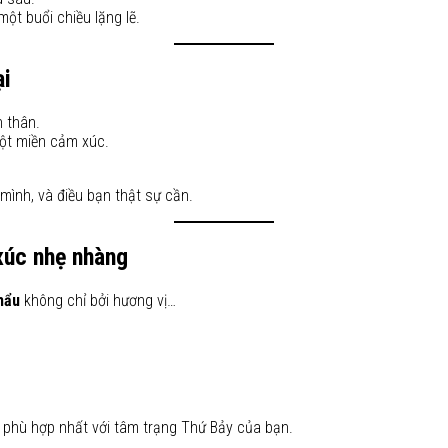
ột buổi chiều lặng lẽ.
ại
 thân.
một miền cảm xúc.
mình, và điều bạn thật sự cần.
xúc nhẹ nhàng
hẩu
không chỉ bởi hương vị…
phù hợp nhất với tâm trạng Thứ Bảy của bạn.