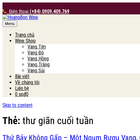
Điện thoại
(+84) 0909.409.769
Menu
HoangBon Wine
Trang chủ
Wine Shop
Vang Tím
Vang Đỏ
Vang Hồng
Vang Trắng
Vang Sủi
Bài viết
Về chúng tôi
Liên hệ
0 sp
₫0
Skip to content
Thẻ:
thư giãn cuối tuần
Thứ Bảy Không Gấp – Một Ngụm Rượu Vang, 