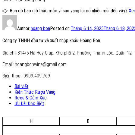
👉 Bạn có bao giờ thắc mắc vì sao vang lại có nhiều mùi đến vậy?
Xem
Author
hoang bon
Posted on
Tháng 6 14, 2025
Tháng 6 18, 202
Công ty TNHH đầu tư và xuất nhập khẩu Hoàng Bon
Địa chỉ: 814/5 Hà Huy Giáp, Khu phố 2, Phường Thạnh Lộc, Quận 12, 
Email: hoangbonwine@gmail.com
Điện thoại: 0909.409.769
Bài viết
Kiến Thức Rượu Vang
Rượu & Cảm Xúc
Ưu Đãi Đặc Biệt
H
B