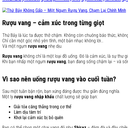
Rượu vang – cảm xúc trong từng giọt
Thứ Bảy là lúc ta được thở chậm. Không còn chuông báo thức, không
Chỉ cần một góc nhỏ yên tĩnh, một bản nhạc không lời…
Và một ngụm
rượu vang
nhẹ dịu.
Rượu vang
không chỉ là một loại đồ uống. Đó là cảm xúc, là sự thư giã
Khi bạn nhấp một ngụm
rượu vang
, bạn đang sống chậm lại – và số
Vì sao nên uống rượu vang vào cuối tuần?
Sau một tuần bận rộn, bạn xứng đáng được thư giãn đúng nghĩa.
Một ly
rượu vang nhập khẩu
chất lượng sẽ giúp bạn:
Giải tỏa căng thẳng trong cơ thể
Làm dịu tâm trí
Khơi lại cảm xúc bị bỏ quên
Bạn có thể chọn một chai vang đỏ như
Shiraz
– đậm đà và đầy chiề