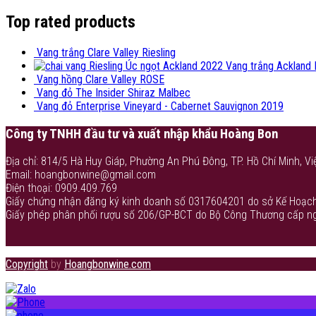
Top rated products
Vang trắng Clare Valley Riesling
Vang trắng Ackland 
Vang hồng Clare Valley ROSE
Vang đỏ The Insider Shiraz Malbec
Vang đỏ Enterprise Vineyard - Cabernet Sauvignon 2019
Công ty TNHH đầu tư và xuất nhập khẩu Hoàng Bon
Địa chỉ: 814/5 Hà Huy Giáp, Phường An Phú Đông, TP. Hồ Chí Minh, Vi
Email: hoangbonwine@gmail.com
Điện thoại: 0909.409.769
Giấy chứng nhận đăng ký kinh doanh số 0317604201 do sở Kế Hoạch
Giấy phép phân phối rượu số 206/GP-BCT do Bộ Công Thương cấp n
Copyright
by
Hoangbonwine.com