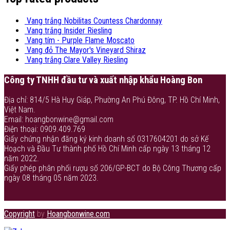
Vang trắng Nobilitas Countess Chardonnay
Vang trắng Insider Riesling
Vang tím - Purple Flame Moscato
Vang đỏ The Mayor's Vineyard Shiraz
Vang trắng Clare Valley Riesling
Công ty TNHH đầu tư và xuất nhập khẩu Hoàng Bon
Địa chỉ: 814/5 Hà Huy Giáp, Phường An Phú Đông, TP. Hồ Chí Minh,
Việt Nam.
Email: hoangbonwine@gmail.com
Điện thoại: 0909.409.769
Giấy chứng nhận đăng ký kinh doanh số 0317604201 do sở Kế
Hoạch và Đầu Tư thành phố Hồ Chí Minh cấp ngày 13 tháng 12
năm 2022.
Giấy phép phân phối rượu số 206/GP-BCT do Bộ Công Thương cấp
ngày 08 tháng 05 năm 2023.
Copyright
by
Hoangbonwine.com