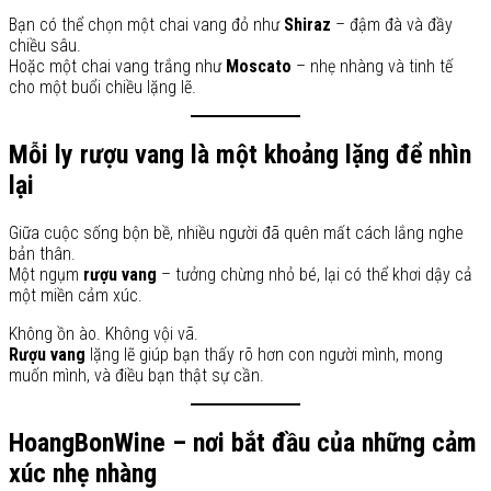
Bạn có thể chọn một chai vang đỏ như
Shiraz
– đậm đà và đầy
chiều sâu.
Hoặc một chai vang trắng như
Moscato
– nhẹ nhàng và tinh tế
cho một buổi chiều lặng lẽ.
Mỗi ly rượu vang là một khoảng lặng để nhìn
lại
Giữa cuộc sống bộn bề, nhiều người đã quên mất cách lắng nghe
bản thân.
Một ngụm
rượu vang
– tưởng chừng nhỏ bé, lại có thể khơi dậy cả
một miền cảm xúc.
Không ồn ào. Không vội vã.
Rượu vang
lặng lẽ giúp bạn thấy rõ hơn con người mình, mong
muốn mình, và điều bạn thật sự cần.
HoangBonWine – nơi bắt đầu của những cảm
xúc nhẹ nhàng