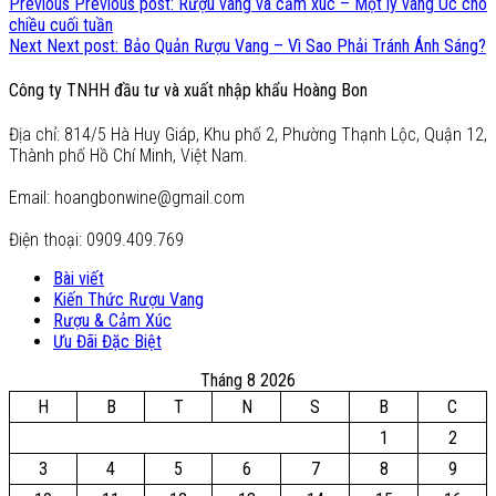
Previous
Previous post:
Rượu vang và cảm xúc – Một ly vang Úc cho
chiều cuối tuần
Next
Next post:
Bảo Quản Rượu Vang – Vì Sao Phải Tránh Ánh Sáng?
Công ty TNHH đầu tư và xuất nhập khẩu Hoàng Bon
Địa chỉ: 814/5 Hà Huy Giáp, Khu phố 2, Phường Thạnh Lộc, Quận 12,
Thành phố Hồ Chí Minh, Việt Nam.
Email: hoangbonwine@gmail.com
Điện thoại: 0909.409.769
Bài viết
Kiến Thức Rượu Vang
Rượu & Cảm Xúc
Ưu Đãi Đặc Biệt
Tháng 8 2026
H
B
T
N
S
B
C
1
2
3
4
5
6
7
8
9