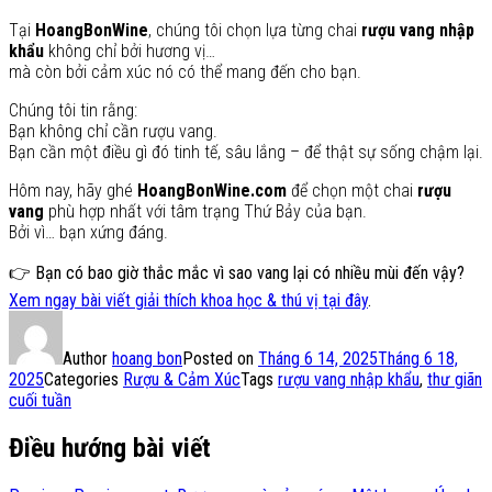
Tại
HoangBonWine
, chúng tôi chọn lựa từng chai
rượu vang nhập
khẩu
không chỉ bởi hương vị…
mà còn bởi cảm xúc nó có thể mang đến cho bạn.
Chúng tôi tin rằng:
Bạn không chỉ cần rượu vang.
Bạn cần một điều gì đó tinh tế, sâu lắng – để thật sự sống chậm lại.
Hôm nay, hãy ghé
HoangBonWine.com
để chọn một chai
rượu
vang
phù hợp nhất với tâm trạng Thứ Bảy của bạn.
Bởi vì… bạn xứng đáng.
👉 Bạn có bao giờ thắc mắc vì sao vang lại có nhiều mùi đến vậy?
Xem ngay bài viết giải thích khoa học & thú vị tại đây
.
Author
hoang bon
Posted on
Tháng 6 14, 2025
Tháng 6 18,
2025
Categories
Rượu & Cảm Xúc
Tags
rượu vang nhập khẩu
,
thư giãn
cuối tuần
Điều hướng bài viết