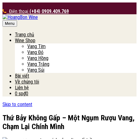
Điện thoại
(+84) 0909.409.769
Menu
HoangBon Wine
Trang chủ
Wine Shop
Vang Tím
Vang Đỏ
Vang Hồng
Vang Trắng
Vang Sủi
Bài viết
Về chúng tôi
Liên hệ
0 sp
₫0
Skip to content
Thứ Bảy Không Gấp – Một Ngụm Rượu Vang,
Chạm Lại Chính Mình