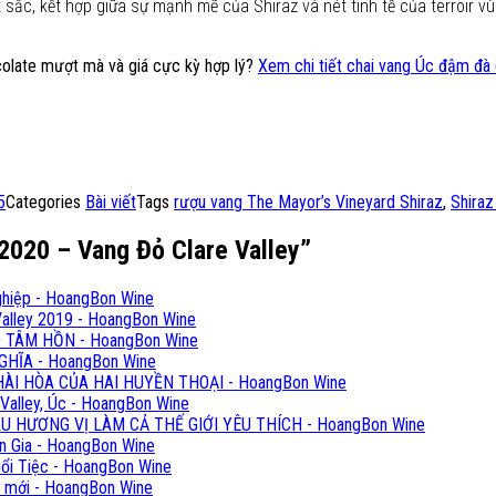
t sắc, kết hợp giữa sự mạnh mẽ của Shiraz và nét tinh tế của terroir 
colate mượt mà và giá cực kỳ hợp lý?
Xem chi tiết chai vang Úc đậm đà 
5
Categories
Bài viết
Tags
rượu vang The Mayor’s Vineyard Shiraz
,
Shiraz
 2020 – Vang Đỏ Clare Valley”
nghiệp - HoangBon Wine
Valley 2019 - HoangBon Wine
TÂM HỒN - HoangBon Wine
HĨA - HoangBon Wine
I HÒA CỦA HAI HUYỀN THOẠI - HoangBon Wine
 Valley, Úc - HoangBon Wine
 HƯƠNG VỊ LÀM CẢ THẾ GIỚI YÊU THÍCH - HoangBon Wine
n Gia - HoangBon Wine
ổi Tiệc - HoangBon Wine
i mới - HoangBon Wine