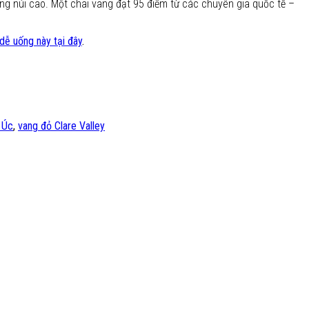
vùng núi cao. Một chai vang đạt 95 điểm từ các chuyên gia quốc tế –
dễ uống này tại đây
.
 Úc
,
vang đỏ Clare Valley