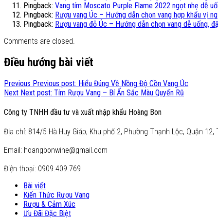
Pingback:
Vang tím Moscato Purple Flame 2022 ngọt nhẹ dễ u
Pingback:
Rượu vang Úc – Hướng dẫn chọn vang hợp khẩu vị ng
Pingback:
Rượu vang đỏ Úc – Hướng dẫn chọn vang dễ uống, đ
Comments are closed.
Điều hướng bài viết
Previous
Previous post:
Hiểu Đúng Về Nồng Độ Cồn Vang Úc
Next
Next post:
Tím Rượu Vang – Bí Ẩn Sắc Màu Quyến Rũ
Công ty TNHH đầu tư và xuất nhập khẩu Hoàng Bon
Địa chỉ: 814/5 Hà Huy Giáp, Khu phố 2, Phường Thạnh Lộc, Quận 12, 
Email: hoangbonwine@gmail.com
Điện thoại: 0909.409.769
Bài viết
Kiến Thức Rượu Vang
Rượu & Cảm Xúc
Ưu Đãi Đặc Biệt