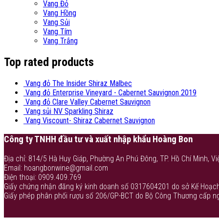
Vang Đỏ
Vang Hồng
Vang Sủi
Vang Tím
Vang Trắng
Top rated products
Vang đỏ The Insider Shiraz Malbec
Vang đỏ Enterprise Vineyard - Cabernet Sauvignon 2019
Vang đỏ Clare Valley Cabernet Sauvignon
Vang sủi NV Sparkling Shiraz
Vang Viscount- Shiraz Cabernet Sauvignon
Công ty TNHH đầu tư và xuất nhập khẩu Hoàng Bon
Địa chỉ: 814/5 Hà Huy Giáp, Phường An Phú Đông, TP. Hồ Chí Minh, Vi
Email: hoangbonwine@gmail.com
Điện thoại: 0909.409.769
Giấy chứng nhận đăng ký kinh doanh số 0317604201 do sở Kế Hoạch
Giấy phép phân phối rượu số 206/GP-BCT do Bộ Công Thương cấp n