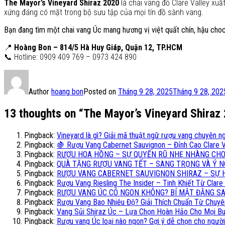
The Mayor’s Vineyard Shiraz 2020
là chai vang đỏ Clare Valley xuấ
xứng đáng có mặt trong bộ sưu tập của mọi tín đồ sành vang.
Bạn đang tìm một chai vang Úc mang hương vị việt quất chín, hậu cho
📍
Hoàng Bon – 814/5 Hà Huy Giáp, Quận 12, TP.HCM
📞 Hotline: 0909 409 769 – 0973 424 890
Author
hoang bon
Posted on
Tháng 9 28, 2025
Tháng 9 28, 202
13 thoughts on “The Mayor’s Vineyard Shiraz
Pingback:
Vineyard là gì? Giải mã thuật ngữ rượu vang chuyên 
Pingback:
🍇 Rượu Vang Cabernet Sauvignon – Đỉnh Cao Clare 
Pingback:
RƯỢU HOA HỒNG – SỰ QUYẾN RŨ NHẸ NHÀNG CHO 
Pingback:
QUÀ TẶNG RƯỢU VANG TẾT – SANG TRỌNG VÀ Ý NG
Pingback:
RƯỢU VANG CABERNET SAUVIGNON SHIRAZ – SỰ HÀ
Pingback:
Rượu Vang Riesling The Insider – Tinh Khiết Từ Clare
Pingback:
RƯỢU VANG ÚC CÓ NGON KHÔNG? BÍ MẬT ĐẰNG SAU
Pingback:
Rượu Vang Bao Nhiêu Độ? Giải Thích Chuẩn Từ Chuyê
Pingback:
Vang Sủi Shiraz Úc – Lựa Chọn Hoàn Hảo Cho Mọi Bu
Pingback:
Rượu vang Úc loại nào ngon? Gợi ý dễ chọn cho ngườ