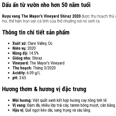
Dấu ấn từ vườn nho hơn 50 năm tuổi
Rượu vang The Mayor’s Vineyard Shiraz 2020
được thu hoạch thủ c
hoi, thể hiện trọn vẹn cá tính của thổ nhưỡng nơi nó sinh ra.
Thông tin chi tiết sản phẩm
Xuất xứ:
Clare Valley, Úc
Niên vụ:
2020
Nồng độ:
14.5%
Giống nho:
Shiraz
Vineyard:
The Mayor’s Vineyard
Thu hoạch:
Tháng 3/2020
Acidity:
6.09 g/L
pH:
3.65
Hương thơm & hương vị đặc trưng
Mùi hương:
Việt quất xanh kết hợp hương cay nồng tinh tế.
Vị vang:
Đậm đà, nhiều lớp trái cây, tannin bóng mượt, cân bằng.
Hậu vị:
Quế ngọt kéo dài, sang trọng và sâu lắng.