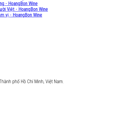
ống - HoangBon Wine
ười Việt - HoangBon Wine
ậm vị - HoangBon Wine
Thành phố Hồ Chí Minh, Việt Nam.