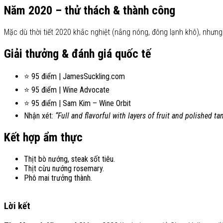
Năm 2020 – thử thách & thành công
Mặc dù thời tiết 2020 khắc nghiệt (nắng nóng, đông lạnh khô), nhưn
Giải thưởng & đánh giá quốc tế
⭐ 95 điểm | JamesSuckling.com
⭐ 95 điểm | Wine Advocate
⭐ 95 điểm | Sam Kim – Wine Orbit
Nhận xét:
“Full and flavorful with layers of fruit and polished ta
Kết hợp ẩm thực
Thịt bò nướng, steak sốt tiêu.
Thịt cừu nướng rosemary.
Phô mai trưởng thành.
Lời kết