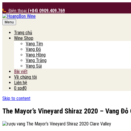
Điện thoại
(+84) 0909.409.769
Menu
HoangBon Wine
Trang chủ
Wine Shop
Vang Tím
Vang Đỏ
Vang Hồng
Vang Trắng
Vang Sủi
Bài viết
Về chúng tôi
Liên hệ
0 sp
₫0
Skip to content
The Mayor’s Vineyard Shiraz 2020 – Vang Đỏ 