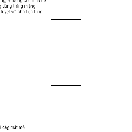
ng, lý tưởng cho mùa hè.
g dùng tráng miệng.
uyệt vời cho tiệc tùng.
i cây, mát mẻ