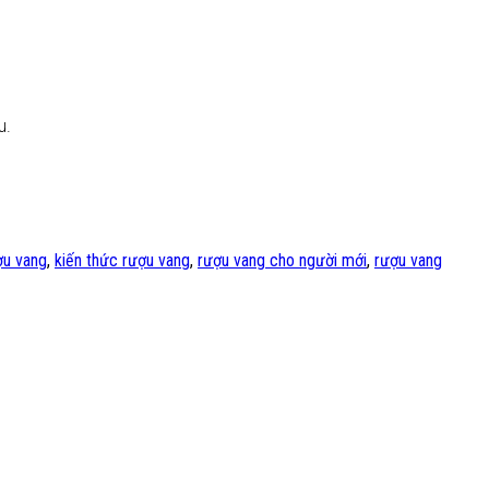
u.
ợu vang
,
kiến thức rượu vang
,
rượu vang cho người mới
,
rượu vang