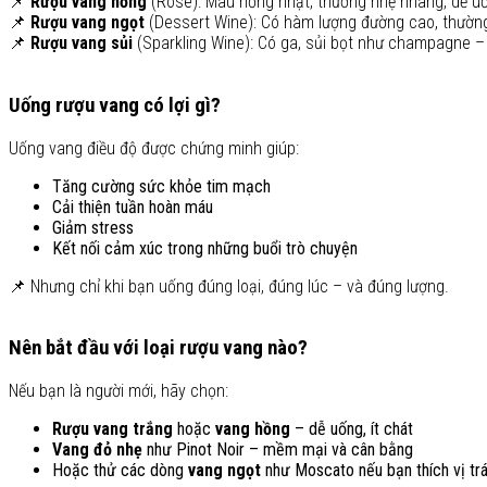
📌
Rượu vang hồng
(Rosé): Màu hồng nhạt, thường nhẹ nhàng, dễ uố
📌
Rượu vang ngọt
(Dessert Wine): Có hàm lượng đường cao, thườn
📌
Rượu vang sủi
(Sparkling Wine): Có ga, sủi bọt như champagne – t
Uống rượu vang có lợi gì?
Uống vang điều độ được chứng minh giúp:
Tăng cường sức khỏe tim mạch
Cải thiện tuần hoàn máu
Giảm stress
Kết nối cảm xúc trong những buổi trò chuyện
📌 Nhưng chỉ khi bạn uống đúng loại, đúng lúc – và đúng lượng.
Nên bắt đầu với loại rượu vang nào?
Nếu bạn là người mới, hãy chọn:
Rượu vang trắng
hoặc
vang hồng
– dễ uống, ít chát
Vang đỏ nhẹ
như Pinot Noir – mềm mại và cân bằng
Hoặc thử các dòng
vang ngọt
như Moscato nếu bạn thích vị trá