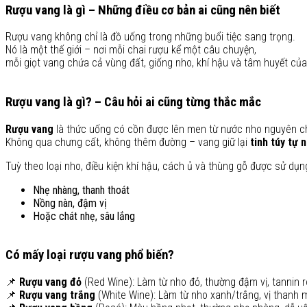
Rượu vang là gì – Những điều cơ bản ai cũng nên biết
Rượu vang không chỉ là đồ uống trong những buổi tiệc sang trọng.
Nó là một thế giới – nơi mỗi chai rượu kể một câu chuyện,
mỗi giọt vang chứa cả vùng đất, giống nho, khí hậu và tâm huyết của
Rượu vang là gì? – Câu hỏi ai cũng từng thắc mắc
Rượu vang
là thức uống có cồn được lên men từ nước nho nguyên c
Không qua chưng cất, không thêm đường – vang giữ lại
tinh túy tự 
Tuỳ theo loại nho, điều kiện khí hậu, cách ủ và thùng gỗ được sử dụn
Nhẹ nhàng, thanh thoát
Nồng nàn, đậm vị
Hoặc chát nhẹ, sâu lắng
Có mấy loại rượu vang phổ biến?
📌
Rượu vang đỏ
(Red Wine): Làm từ nho đỏ, thường đậm vị, tannin r
📌
Rượu vang trắng
(White Wine): Làm từ nho xanh/trắng, vị thanh má