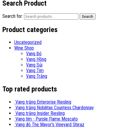
Search Product
Search for:
Search
Product categories
Uncategorized
Wine Shop
Vang Đỏ
Vang Hồng
Vang Sủi
Vang Tím
Vang Trắng
Top rated products
Vang trắng Enterprise Riesling
Vang trắng Nobilitas Countess Chardonnay
Vang trắng Insider Riesling
Vang tím - Purple Flame Moscato
Vang đỏ The Mayor's Vineyard Shiraz