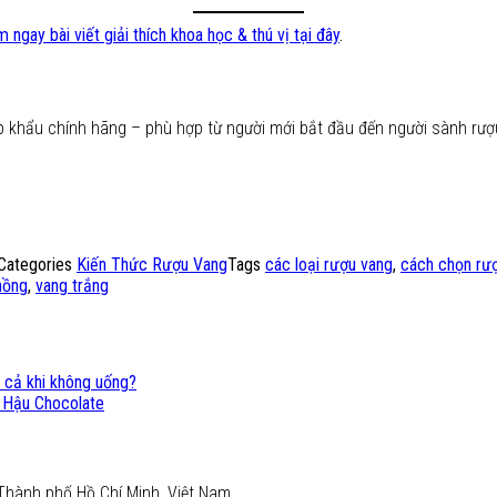
 ngay bài viết giải thích khoa học & thú vị tại đây
.
p khẩu chính hãng – phù hợp từ người mới bắt đầu đến người sành rượ
Categories
Kiến Thức Rượu Vang
Tags
các loại rượu vang
,
cách chọn rư
hồng
,
vang trắng
y cả khi không uống?
 Hậu Chocolate
Thành phố Hồ Chí Minh, Việt Nam.