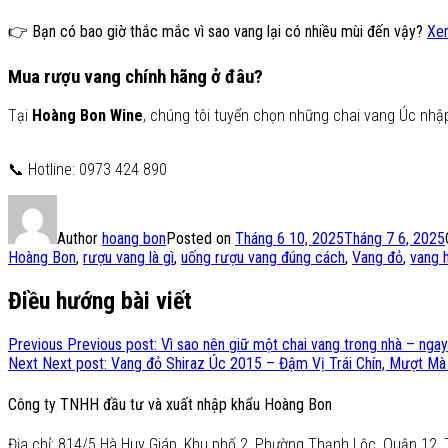
👉 Bạn có bao giờ thắc mắc vì sao vang lại có nhiều mùi đến vậy?
Xem
Mua rượu vang chính hãng ở đâu?
Tại
Hoàng Bon Wine
, chúng tôi tuyển chọn những chai vang Úc nhậ
📞 Hotline: 0973 424 890
Author
hoang bon
Posted on
Tháng 6 10, 2025
Tháng 7 6, 2025
Hoàng Bon
,
rượu vang là gì
,
uống rượu vang đúng cách
,
Vang đỏ
,
vang 
Điều hướng bài viết
Previous
Previous post:
Vì sao nên giữ một chai vang trong nhà – nga
Next
Next post:
Vang đỏ Shiraz Úc 2015 – Đậm Vị Trái Chín, Mượt Mà
Công ty TNHH đầu tư và xuất nhập khẩu Hoàng Bon
Địa chỉ: 814/5 Hà Huy Giáp, Khu phố 2, Phường Thạnh Lộc, Quận 12, 