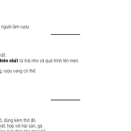
 người làm rượu.
hất.
nhiên nhất
từ trái nho và quá trình lên men.
g, rượu vang có thể:
õ, dùng kèm thịt đỏ.
t, hợp với hải sản, gà.