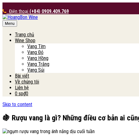
Điện thoại
(+84) 0909.409.769
Menu
HoangBon Wine
Trang chủ
Wine Shop
Vang Tím
Vang Đỏ
Vang Hồng
Vang Trắng
Vang Sủi
Bài viết
Về chúng tôi
Liên hệ
0 sp
₫0
Skip to content
🍇 Rượu vang là gì? Những điều cơ bản ai cũn