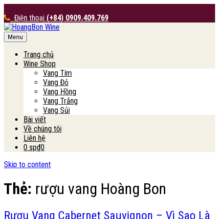
Điện thoại
(+84) 0909.409.769
Menu
HoangBon Wine
Trang chủ
Wine Shop
Vang Tím
Vang Đỏ
Vang Hồng
Vang Trắng
Vang Sủi
Bài viết
Về chúng tôi
Liên hệ
0 sp
₫0
Skip to content
Thẻ:
rượu vang Hoàng Bon
Rượu Vang Cabernet Sauvignon – Vì Sao Là