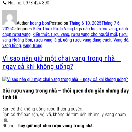
📞 Hotline: 0973 424 890
Author
hoang bon
Posted on
Tháng 6 10, 2025
Tháng 7 6,
2025
Categories
Kiến Thức Rượu Vang
Tags
các loại rượu vang
,
cách
chọn rượu vang
,
kiến thức rượu vang
,
rượu vang cho người mới
,
rượu
vang Hoàng Bon
,
rượu vang là gì
,
uống rượu vang đúng cách
,
Vang đỏ
,
vang hồng
,
vang trắng
Vì sao nên giữ một chai vang trong nhà –
ngay cả khi không uống?
Giữ rượu vang trong nhà – thói quen đơn giản nhưng đầy
tinh tế
Bạn có thể không uống rượu thường xuyên.
Bạn có thể bận rộn, vội vã, không để tâm đến những ly vang chậm
rãi.
Nhưng…
hãy giữ một chai rượu vang trong nhà.