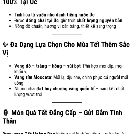
100% Tại Úc
Tinh hoa từ
vườn nho danh tiếng nước Úc
Được
đóng chai tại Úc
, giữ trọn
chất lượng nguyên bản
Nồng độ chuẩn, hương vị cân bằng, thiết kế sang trọng
✨ Đa Dạng Lựa Chọn Cho Mùa Tết Thêm Sắc
Vị
Vang đỏ – trắng – hồng – sủi bọt
: Phù hợp mọi dịp, mọi
khẩu vị
Vang tím Moscata
: Mới lạ, dịu nhẹ, chinh phục cả người mới
uống
Những chai
đạt huy chương vàng quốc tế
– cam kết chất
lượng vượt trội
🏮 Món Quà Tết Đẳng Cấp – Gửi Gắm Tình
Thân