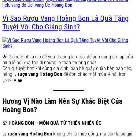
lịch
,
vang đỏ Úc
,
vang Úc Hoàng Bon
Vì Sao Rượu Vang Hoàng Bon Là Quà Tặng
Tuyệt Vời Cho Giáng Sinh?
🌟 Giáng Sinh là dịp để yêu thương lan tỏa, để ánh sáng ấm áp của
mùa lễ hội xua tan đi những lo toan thường nhật.
Còn gì tuyệt hơn khi cùng gia đình, bạn bè quây quần bên bàn tiệc,
nâng ly
rượu vang Hoàng Bon
để đón chào một mùa lễ hội trọn
vẹn? 🍷❤️
Hương Vị Nào Làm Nên Sự Khác Biệt Của
Hoàng Bon?
🎁
HOÀNG BON – MÓN QUÀ TỪ THIÊN NHIÊN ÚC
Ly
rượu vang Hoàng Bon
không chỉ là thức uống, mà còn là sứ giả