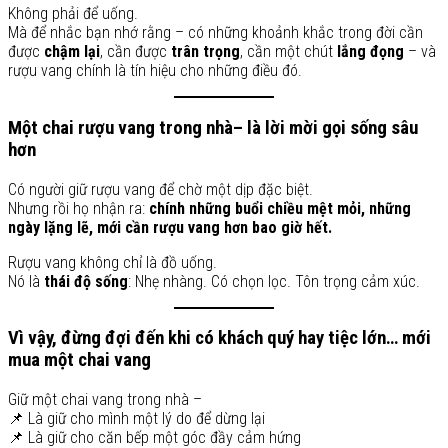
Không phải để uống.
Mà để nhắc bạn nhớ rằng – có những khoảnh khắc trong đời cần
được
chậm lại
, cần được
trân trọng
, cần một chút
lắng đọng
– và
rượu vang chính là tín hiệu cho những điều đó.
Một chai rượu vang trong nhà– là lời mời gọi sống sâu
hơn
Có người giữ rượu vang để chờ một dịp đặc biệt.
Nhưng rồi họ nhận ra:
chính những buổi chiều mệt mỏi, những
ngày lặng lẽ, mới cần rượu vang hơn bao giờ hết.
Rượu vang không chỉ là đồ uống.
Nó là
thái độ sống
: Nhẹ nhàng. Có chọn lọc. Tôn trọng cảm xúc.
Vì vậy, đừng đợi đến khi có khách quý hay tiệc lớn… mới
mua một chai vang
Giữ một chai vang trong nhà –
📌 Là giữ cho mình một lý do để dừng lại
📌 Là giữ cho căn bếp một góc đầy cảm hứng