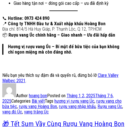
Giao hàng tận nơi – đóng gói cao cấp – ưu đãi định kỳ
📞
Hotline: 0973 424 890
📍
Công ty TNHH Đầu tư & Xuất nhập khẩu Hoàng Bon
Địa chỉ: 814/5 Hà Huy Giáp, P. Thạnh Lộc, Q.12, TP.HCM
📦
Rượu vang Úc chính hãng – Giao nhanh – Ưu đãi hấp dẫn
Hương vị rượu vang Úc – Bí mật để bữa tiệc của bạn không
chỉ ngon miệng mà còn đáng nhớ.
Nếu bạn yêu thích sự đậm đà và quyến rũ, đừng bỏ lỡ
Clare Valley
Malbec 2021
.
Author
hoang bon
Posted on
Tháng 1 2, 2025
Tháng 7 6,
2025
Categories
Bài viết
Tags
hương vị rượu vang Úc
,
rượu vang cho
bữa tiệc
,
rượu vang Hoàng Bon
,
rượu vang nhập khẩu
,
Rượu vang Úc
,
vang đỏ Úc
,
vang trắng Úc
🎁 Tết Sum Vầy Cùng Rượu Vang Hoàng Bon