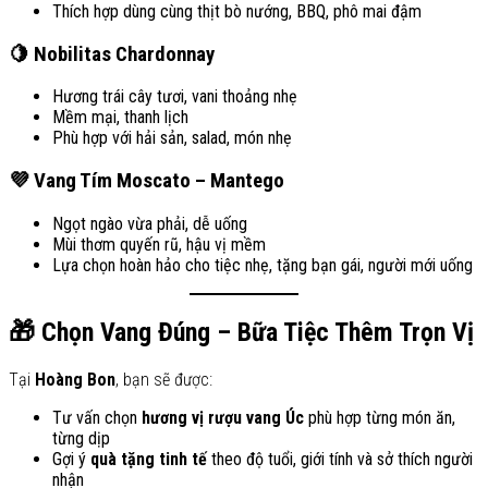
Thích hợp dùng cùng thịt bò nướng, BBQ, phô mai đậm
🍋 Nobilitas Chardonnay
Hương trái cây tươi, vani thoảng nhẹ
Mềm mại, thanh lịch
Phù hợp với hải sản, salad, món nhẹ
💜 Vang Tím Moscato – Mantego
Ngọt ngào vừa phải, dễ uống
Mùi thơm quyến rũ, hậu vị mềm
Lựa chọn hoàn hảo cho tiệc nhẹ, tặng bạn gái, người mới uống
🎁 Chọn Vang Đúng – Bữa Tiệc Thêm Trọn Vị
Tại
Hoàng Bon
, bạn sẽ được:
Tư vấn chọn
hương vị rượu vang Úc
phù hợp từng món ăn,
từng dịp
Gợi ý
quà tặng tinh tế
theo độ tuổi, giới tính và sở thích người
nhận