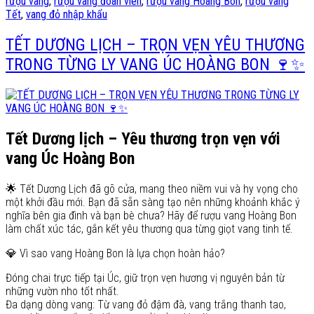
rượu vang
,
rượu vang đoàn viên
,
rượu vang Hoàng Bon
,
rượu vang
Tết
,
vang đỏ nhập khẩu
TẾT DƯƠNG LỊCH – TRỌN VẸN YÊU THƯƠNG
TRONG TỪNG LY VANG ÚC HOÀNG BON 🍷✨
Tết Dương lịch – Yêu thương trọn vẹn với
vang Úc Hoàng Bon
🌟 Tết Dương Lịch đã gõ cửa, mang theo niềm vui và hy vọng cho
một khởi đầu mới. Bạn đã sẵn sàng tạo nên những khoảnh khắc ý
nghĩa bên gia đình và bạn bè chưa? Hãy để rượu vang Hoàng Bon
làm chất xúc tác, gắn kết yêu thương qua từng giọt vang tinh tế.
💎 Vì sao vang Hoàng Bon là lựa chọn hoàn hảo?
Đóng chai trực tiếp tại Úc, giữ trọn vẹn hương vị nguyên bản từ
những vườn nho tốt nhất.
Đa dạng dòng vang: Từ vang đỏ đậm đà, vang trắng thanh tao,