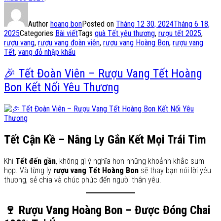
Author
hoang bon
Posted on
Tháng 12 30, 2024
Tháng 6 18,
2025
Categories
Bài viết
Tags
quà Tết yêu thương
,
rượu tết 2025
,
rượu vang
,
rượu vang đoàn viên
,
rượu vang Hoàng Bon
,
rượu vang
Tết
,
vang đỏ nhập khẩu
🎉 Tết Đoàn Viên – Rượu Vang Tết Hoàng
Bon Kết Nối Yêu Thương
Tết Cận Kề – Nâng Ly Gắn Kết Mọi Trái Tim
Khi
Tết đến gần
, không gì ý nghĩa hơn những khoảnh khắc sum
họp. Và từng ly
rượu vang Tết Hoàng Bon
sẽ thay bạn nói lời yêu
thương, sẻ chia và chúc phúc đến người thân yêu.
🍷 Rượu Vang Hoàng Bon – Được Đóng Chai