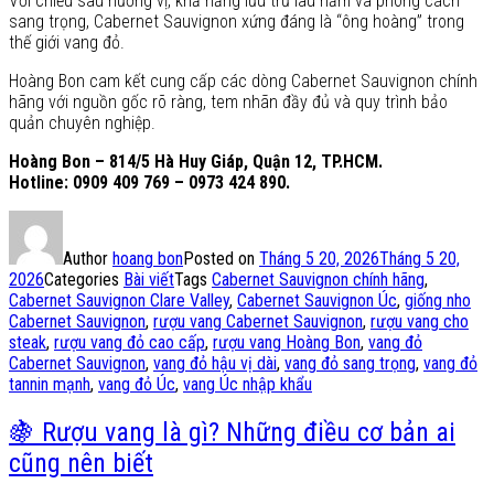
Với chiều sâu hương vị, khả năng lưu trữ lâu năm và phong cách
sang trọng, Cabernet Sauvignon xứng đáng là “ông hoàng” trong
thế giới vang đỏ.
Hoàng Bon cam kết cung cấp các dòng Cabernet Sauvignon chính
hãng với nguồn gốc rõ ràng, tem nhãn đầy đủ và quy trình bảo
quản chuyên nghiệp.
Hoàng Bon – 814/5 Hà Huy Giáp, Quận 12, TP.HCM.
Hotline: 0909 409 769 – 0973 424 890.
Author
hoang bon
Posted on
Tháng 5 20, 2026
Tháng 5 20,
2026
Categories
Bài viết
Tags
Cabernet Sauvignon chính hãng
,
Cabernet Sauvignon Clare Valley
,
Cabernet Sauvignon Úc
,
giống nho
Cabernet Sauvignon
,
rượu vang Cabernet Sauvignon
,
rượu vang cho
steak
,
rượu vang đỏ cao cấp
,
rượu vang Hoàng Bon
,
vang đỏ
Cabernet Sauvignon
,
vang đỏ hậu vị dài
,
vang đỏ sang trọng
,
vang đỏ
tannin mạnh
,
vang đỏ Úc
,
vang Úc nhập khẩu
🍇 Rượu vang là gì? Những điều cơ bản ai
cũng nên biết