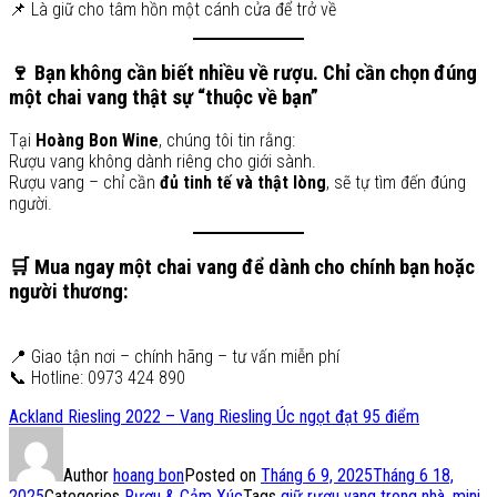
📌 Là giữ cho tâm hồn một cánh cửa để trở về
🍷
Bạn không cần biết nhiều về rượu. Chỉ cần chọn đúng
một chai vang thật sự “thuộc về bạn”
Tại
Hoàng Bon Wine
, chúng tôi tin rằng:
Rượu vang không dành riêng cho giới sành.
Rượu vang – chỉ cần
đủ tinh tế và thật lòng
, sẽ tự tìm đến đúng
người.
🛒
Mua ngay một chai vang để dành cho chính bạn hoặc
người thương:
📍 Giao tận nơi – chính hãng – tư vấn miễn phí
📞 Hotline: 0973 424 890
Ackland Riesling 2022 – Vang Riesling Úc ngọt đạt 95 điểm
Author
hoang bon
Posted on
Tháng 6 9, 2025
Tháng 6 18,
2025
Categories
Rượu & Cảm Xúc
Tags
giữ rượu vang trong nhà
,
mini