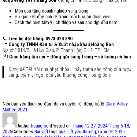
Rượu vang Tết Hoàng Bon
không chỉ là thức uống – mà còn là:
Món quà tặng doanh nghiệp sang trọng
Sự gắn kết đầy tinh tế trong mỗi bữa ăn đoàn viên
Cách thể hiện tâm ý lịch thiệp và sâu sắc dịp đầu năm
📞
Liên hệ đặt hàng: 0973 424 890
📍
Công ty TNHH Đầu tư & Xuất nhập khẩu Hoàng Bon
Địa chỉ: 814/5 Hà Huy Giáp, P. Thạnh Lộc, Q.12, TP.HCM
📦
Giao hàng tận nơi – đóng gói sang trọng – số lượng có hạn
Đừng để Tết trôi qua nhạt nhòa – hãy thêm sắc hồng của rượu
vang, thêm vị ngọt của yêu thương cùng Hoàng Bon!
Nếu bạn yêu thích sự đậm đà và quyến rũ, đừng bỏ lỡ
Clare Valley
Malbec 2021
.
Author
hoang bon
Posted on
Tháng 12 27, 2024
Tháng 6 18,
2025
Categories
Bài viết
Tags
quà Tết yêu thương
,
rượu tết 2025
,