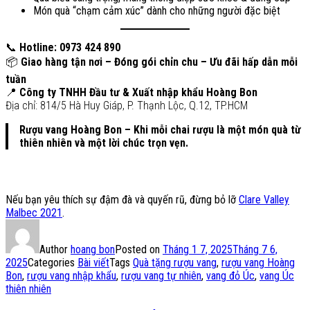
Món quà “chạm cảm xúc” dành cho những người đặc biệt
📞
Hotline: 0973 424 890
📦
Giao hàng tận nơi – Đóng gói chỉn chu – Ưu đãi hấp dẫn mỗi
tuần
📍
Công ty TNHH Đầu tư & Xuất nhập khẩu Hoàng Bon
Địa chỉ: 814/5 Hà Huy Giáp, P. Thạnh Lộc, Q.12, TP.HCM
Rượu vang Hoàng Bon – Khi mỗi chai rượu là một món quà từ
thiên nhiên và một lời chúc trọn vẹn.
Nếu bạn yêu thích sự đậm đà và quyến rũ, đừng bỏ lỡ
Clare Valley
Malbec 2021
.
Author
hoang bon
Posted on
Tháng 1 7, 2025
Tháng 7 6,
2025
Categories
Bài viết
Tags
Quà tặng rượu vang
,
rượu vang Hoàng
Bon
,
rượu vang nhập khẩu
,
rượu vang tự nhiên
,
vang đỏ Úc
,
vang Úc
thiên nhiên