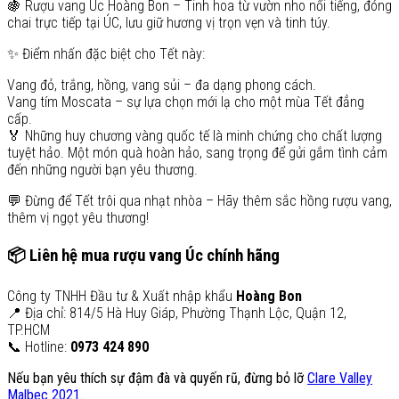
🍇 Rượu vang Úc Hoàng Bon – Tinh hoa từ vườn nho nổi tiếng, đóng
chai trực tiếp tại ÚC, lưu giữ hương vị trọn vẹn và tinh túy.
✨ Điểm nhấn đặc biệt cho Tết này:
Vang đỏ, trắng, hồng, vang sủi – đa dạng phong cách.
Vang tím Moscata – sự lựa chọn mới lạ cho một mùa Tết đẳng
cấp.
🏅 Những huy chương vàng quốc tế là minh chứng cho chất lượng
tuyệt hảo. Một món quà hoàn hảo, sang trọng để gửi gắm tình cảm
đến những người bạn yêu thương.
💬 Đừng để Tết trôi qua nhạt nhòa – Hãy thêm sắc hồng rượu vang,
thêm vị ngọt yêu thương!
📦
Liên hệ mua rượu vang Úc chính hãng
Công ty TNHH Đầu tư & Xuất nhập khẩu
Hoàng Bon
📍 Địa chỉ: 814/5 Hà Huy Giáp, Phường Thạnh Lộc, Quận 12,
TP.HCM
📞 Hotline:
0973 424 890
Nếu bạn yêu thích sự đậm đà và quyến rũ, đừng bỏ lỡ
Clare Valley
Malbec 2021
.