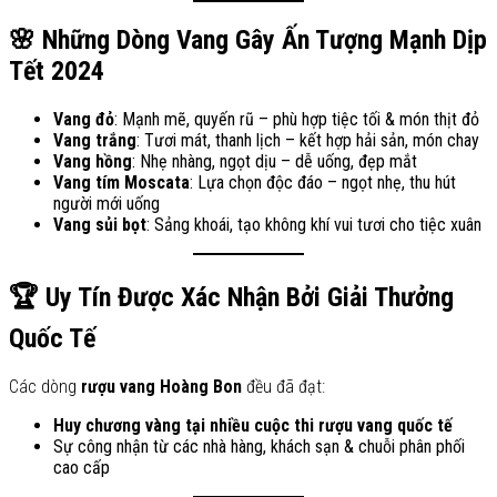
🌸 Những Dòng Vang Gây Ấn Tượng Mạnh Dịp
Tết 2024
Vang đỏ
: Mạnh mẽ, quyến rũ – phù hợp tiệc tối & món thịt đỏ
Vang trắng
: Tươi mát, thanh lịch – kết hợp hải sản, món chay
Vang hồng
: Nhẹ nhàng, ngọt dịu – dễ uống, đẹp mắt
Vang tím Moscata
: Lựa chọn độc đáo – ngọt nhẹ, thu hút
người mới uống
Vang sủi bọt
: Sảng khoái, tạo không khí vui tươi cho tiệc xuân
🏆 Uy Tín Được Xác Nhận Bởi Giải Thưởng
Quốc Tế
Các dòng
rượu vang Hoàng Bon
đều đã đạt:
Huy chương vàng tại nhiều cuộc thi rượu vang quốc tế
Sự công nhận từ các nhà hàng, khách sạn & chuỗi phân phối
cao cấp