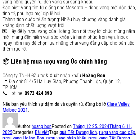
vang hồng quyến rũ, đến vang sủi sảng khoái.
Đặc biệt: Vang tím từ giống nho Moscata – dòng vang mới độc đáo,
tinh tế, phù hợp mọi dịp lễ hội.
Thành tích quốc tế ấn tượng: Nhiều huy chương vàng danh giá
khẳng định chất lượng vượt trội.
💌 Hãy để ly rượu vang của Hoàng Bon nói thay lời chúc mừng năm
mới, mang đến niềm vui, sức khỏe và hạnh phúc trọn vẹn. Inbox
ngay hôm nay để chọn lựa những chai vang đẳng cấp cho bàn tiệc
thêm rực rỡ.
📦
Liên hệ mua rượu vang Úc chính hãng
Công ty TNHH Đầu tư & Xuất nhập khẩu
Hoàng Bon
📍 Địa chỉ: 814/5 Hà Huy Giáp, Phường Thạnh Lộc, Quận 12,
TP.HCM
📞 Hotline:
0973 424 890
Nếu bạn yêu thích sự đậm đà và quyến rũ, đừng bỏ lỡ
Clare Valley
Malbec 2021
.
Author
hoang bon
Posted on
Tháng 12 25, 2024
Tháng 6 11,
2025
Categories
Bài viết
Tags
quà Tết Dương lịch
,
rượu vang cao cấp
,
rượu vang Hoàng Bon
,
rượu vang nhập khẩu
,
rượu vang Tết Dương