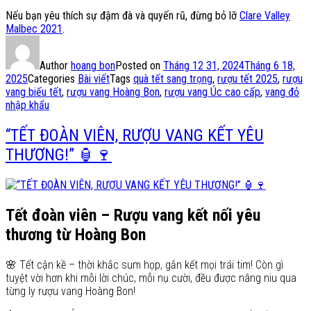
Nếu bạn yêu thích sự đậm đà và quyến rũ, đừng bỏ lỡ
Clare Valley
Malbec 2021
.
Author
hoang bon
Posted on
Tháng 12 31, 2024
Tháng 6 18,
2025
Categories
Bài viết
Tags
quà tết sang trọng
,
rượu tết 2025
,
rượu
vang biếu tết
,
rượu vang Hoàng Bon
,
rượu vang Úc cao cấp
,
vang đỏ
nhập khẩu
“TẾT ĐOÀN VIÊN, RƯỢU VANG KẾT YÊU
THƯƠNG!” 🏮🍷
Tết đoàn viên – Rượu vang kết nối yêu
thương từ Hoàng Bon
🌸 Tết cận kề – thời khắc sum họp, gắn kết mọi trái tim! Còn gì
tuyệt vời hơn khi mỗi lời chúc, mỗi nụ cười, đều được nâng niu qua
từng ly rượu vang Hoàng Bon!