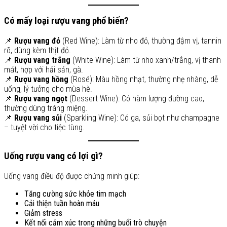
Có mấy loại rượu vang phổ biến?
📌
Rượu vang đỏ
(Red Wine): Làm từ nho đỏ, thường đậm vị, tannin
rõ, dùng kèm thịt đỏ.
📌
Rượu vang trắng
(White Wine): Làm từ nho xanh/trắng, vị thanh
mát, hợp với hải sản, gà.
📌
Rượu vang hồng
(Rosé): Màu hồng nhạt, thường nhẹ nhàng, dễ
uống, lý tưởng cho mùa hè.
📌
Rượu vang ngọt
(Dessert Wine): Có hàm lượng đường cao,
thường dùng tráng miệng.
📌
Rượu vang sủi
(Sparkling Wine): Có ga, sủi bọt như champagne
– tuyệt vời cho tiệc tùng.
Uống rượu vang có lợi gì?
Uống vang điều độ được chứng minh giúp:
Tăng cường sức khỏe tim mạch
Cải thiện tuần hoàn máu
Giảm stress
Kết nối cảm xúc trong những buổi trò chuyện