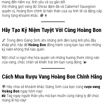
mang đến niềm vui, tình yêu và sự gắn kết.
Với những giọt vang đỏ Shiraz đậm đà và Cabernet Sauvignon
quyến rũ, Hoàng Bon chính là hiện thân của sự tinh tế và đẳng cấp
trong từng khoảnh khắc. 🍇🍷
Hãy Tạo Kỷ Niệm Tuyệt Vời Cùng Hoàng Bon
🌌 Trong đêm Giáng Sinh, khi những ánh đèn lung linh phủ đầy
khắp phố, hãy để
Hoàng Bon
đồng hành cùng bạn tạo nên những
kỷ niệm không thể nào quên.
Một chút vị ngọt nhẹ hòa quyện với những hương thơm nồng nàn
của vang, chắc chắn sẽ khiến trái tim bạn rung động. 💫
Cách Mua Rượu Vang Hoàng Bon Chính Hãng
💬 Hãy chia sẻ khoảnh khắc Giáng Sinh của bạn cùng
rượu vang
Hoàng Bon
ngay hôm nay!
📸 Tag ngay người thân yêu mà bạn muốn cùng nâng ly để chúc
mừng lễ hội này!