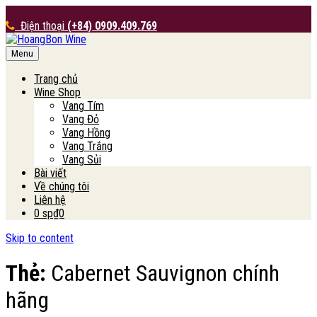
Điện thoại
(+84) 0909.409.769
Menu
HoangBon Wine
Trang chủ
Wine Shop
Vang Tím
Vang Đỏ
Vang Hồng
Vang Trắng
Vang Sủi
Bài viết
Về chúng tôi
Liên hệ
0 sp
₫0
Skip to content
Thẻ:
Cabernet Sauvignon chính
hãng