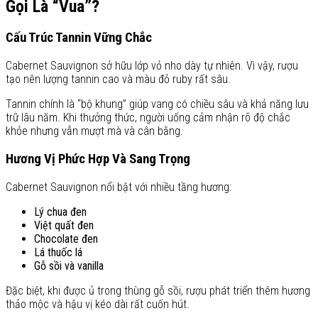
Gọi Là “Vua”?
Cấu Trúc Tannin Vững Chắc
Cabernet Sauvignon sở hữu lớp vỏ nho dày tự nhiên. Vì vậy, rượu
tạo nên lượng tannin cao và màu đỏ ruby rất sâu.
Tannin chính là “bộ khung” giúp vang có chiều sâu và khả năng lưu
trữ lâu năm. Khi thưởng thức, người uống cảm nhận rõ độ chắc
khỏe nhưng vẫn mượt mà và cân bằng.
Hương Vị Phức Hợp Và Sang Trọng
Cabernet Sauvignon nổi bật với nhiều tầng hương:
Lý chua đen
Việt quất đen
Chocolate đen
Lá thuốc lá
Gỗ sồi và vanilla
Đặc biệt, khi được ủ trong thùng gỗ sồi, rượu phát triển thêm hương
thảo mộc và hậu vị kéo dài rất cuốn hút.