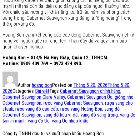
Rượu vang Cabernet Sauvignon không chỉ nổi tiếng bởi cấu trúc
mạnh mẽ mà còn đại diện cho đẳng cấp của người thưởng thức.
Với chiều sâu hương vị, khả năng lưu trữ lâu năm và phong cách
sang trọng, Cabernet Sauvignon xứng đáng là “ông hoàng” trong
thế giới vang đỏ.
Hoàng Bon cam kết cung cấp các dòng Cabernet Sauvignon chính
hãng với nguồn gốc rõ ràng, tem nhãn đầy đủ và quy trình bảo
quản chuyên nghiệp.
Hoàng Bon – 814/5 Hà Huy Giáp, Quận 12, TP.HCM.
Hotline: 0909 409 769 – 0973 424 890.
Author
hoang bon
Posted on
Tháng 5 20, 2026
Tháng 5 20,
2026
Categories
Bài viết
Tags
Cabernet Sauvignon chính hãng
,
Cabernet Sauvignon Clare Valley
,
Cabernet Sauvignon Úc
,
giống nho
Cabernet Sauvignon
,
rượu vang Cabernet Sauvignon
,
rượu vang cho
steak
,
rượu vang đỏ cao cấp
,
rượu vang Hoàng Bon
,
vang đỏ
Cabernet Sauvignon
,
vang đỏ hậu vị dài
,
vang đỏ sang trọng
,
vang đỏ
tannin mạnh
,
vang đỏ Úc
,
vang Úc nhập khẩu
Công ty TNHH đầu tư và xuất nhập khẩu Hoàng Bon