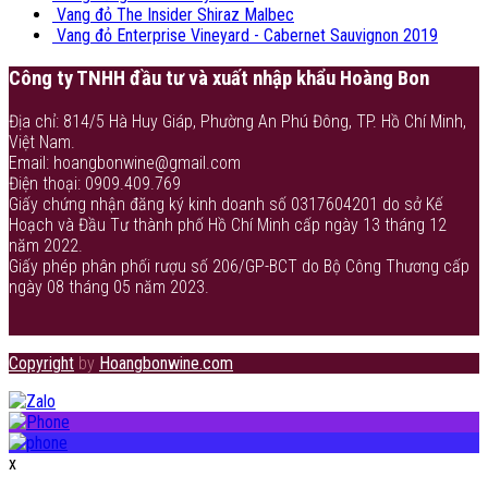
Vang đỏ The Insider Shiraz Malbec
Vang đỏ Enterprise Vineyard - Cabernet Sauvignon 2019
Công ty TNHH đầu tư và xuất nhập khẩu Hoàng Bon
Địa chỉ: 814/5 Hà Huy Giáp, Phường An Phú Đông, TP. Hồ Chí Minh,
Việt Nam.
Email: hoangbonwine@gmail.com
Điện thoại: 0909.409.769
Giấy chứng nhận đăng ký kinh doanh số 0317604201 do sở Kế
Hoạch và Đầu Tư thành phố Hồ Chí Minh cấp ngày 13 tháng 12
năm 2022.
Giấy phép phân phối rượu số 206/GP-BCT do Bộ Công Thương cấp
ngày 08 tháng 05 năm 2023.
Copyright
by
Hoangbonwine.com
x