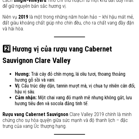
cách
single-vineyard
: nho chỉ thu hoạch từ một khu đất duy nhất
để giữ nguyên bản sắc hương vị.
Niên vụ
2019
là một trong những năm hoàn hảo – khí hậu mát mẻ,
đất giàu khoáng chất giúp nho chín đều, cho ra chất vang đầy đặn
và hài hòa.
2️⃣ Hương vị của rượu vang Cabernet
Sauvignon Clare Valley
Hương:
Trái cây đỏ chín mọng, lá oliu tươi, thoang thoảng
hương gỗ sồi và vani.
Vị:
Cấu trúc dày dặn, tannin mượt mà, vị chua tự nhiên cân đối,
hậu vị sâu.
Cảm nhận:
Một chai vang đỏ mạnh mẽ nhưng không gắt, lưu
hương tiêu đen và socola đắng tinh tế.
Rượu vang Cabernet Sauvignon
Clare Valley 2019 chính là minh
chứng cho sự hòa quyện giữa sức mạnh và độ thanh lịch – đặc
trưng của vang Úc thượng hạng.