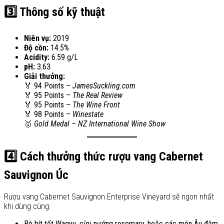
3️⃣ Thông số kỹ thuật
Niên vụ:
2019
Độ cồn:
14.5%
Acidity:
6.59 g/L
pH:
3.63
Giải thưởng:
🏅 94 Points –
JamesSuckling.com
🏅 95 Points –
The Real Review
🏅 95 Points –
The Wine Front
🏅 98 Points –
Winestate
🥇
Gold Medal – NZ International Wine Show
4️⃣ Cách thưởng thức rượu vang Cabernet
Sauvignon Úc
Rượu vang Cabernet Sauvignon Enterprise Vineyard sẽ ngon nhất
khi dùng cùng:
Bò bít tết Wagyu, cừu nướng rosemary, hoặc các món Âu đậm