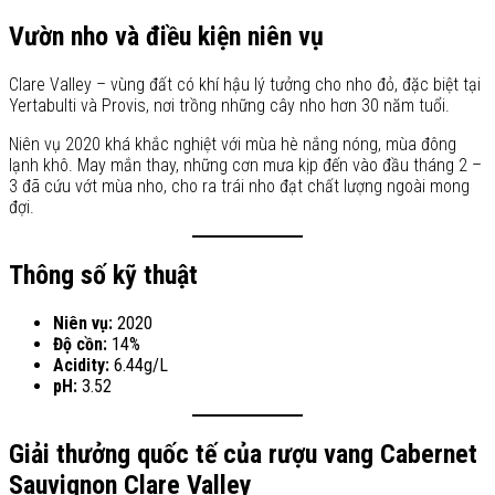
Vườn nho và điều kiện niên vụ
Clare Valley – vùng đất có khí hậu lý tưởng cho nho đỏ, đặc biệt tại
Yertabulti và Provis, nơi trồng những cây nho hơn 30 năm tuổi.
Niên vụ 2020 khá khắc nghiệt với mùa hè nắng nóng, mùa đông
lạnh khô. May mắn thay, những cơn mưa kịp đến vào đầu tháng 2 –
3 đã cứu vớt mùa nho, cho ra trái nho đạt chất lượng ngoài mong
đợi.
Thông số kỹ thuật
Niên vụ:
2020
Độ cồn:
14%
Acidity:
6.44g/L
pH:
3.52
Giải thưởng quốc tế của rượu vang Cabernet
Sauvignon Clare Valley