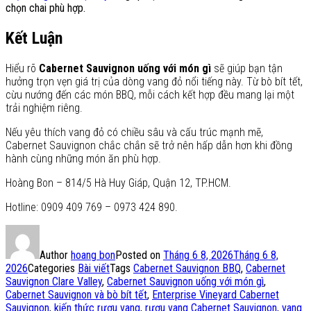
chọn chai phù hợp.
Kết Luận
Hiểu rõ
Cabernet Sauvignon uống với món gì
sẽ giúp bạn tận
hưởng trọn vẹn giá trị của dòng vang đỏ nổi tiếng này. Từ bò bít tết,
cừu nướng đến các món BBQ, mỗi cách kết hợp đều mang lại một
trải nghiệm riêng.
Nếu yêu thích vang đỏ có chiều sâu và cấu trúc mạnh mẽ,
Cabernet Sauvignon chắc chắn sẽ trở nên hấp dẫn hơn khi đồng
hành cùng những món ăn phù hợp.
Hoàng Bon – 814/5 Hà Huy Giáp, Quận 12, TP.HCM.
Hotline: 0909 409 769 – 0973 424 890.
Author
hoang bon
Posted on
Tháng 6 8, 2026
Tháng 6 8,
2026
Categories
Bài viết
Tags
Cabernet Sauvignon BBQ
,
Cabernet
Sauvignon Clare Valley
,
Cabernet Sauvignon uống với món gì
,
Cabernet Sauvignon và bò bít tết
,
Enterprise Vineyard Cabernet
Sauvignon
,
kiến thức rượu vang
,
rượu vang Cabernet Sauvignon
,
vang