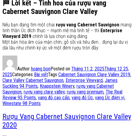
🏁
Lời kết – Tinh hoa của rượu vang
Cabernet Sauvignon Clare Valley
Nếu bạn đang tìm một chai
rượu vang Cabernet Sauvignon
mang
tinh thần Úc đích thực – mạnh mẽ mà tinh tế – thì
Enterprise
Vineyard 2019
chính là lựa chọn xứng đáng.
Một bản hòa âm của mận chín, gỗ sồi và tiêu đen… đọng lại dư vị
dài lâu như chính ký ức về một đêm rượu tròn đầy.
Author
hoang bon
Posted on
Tháng 11 2, 2025
Tháng 12 25,
2025
Categories
Bài viết
Tags
Cabernet Sauvignon Clare Valley 2019
,
Clare Valley Cabernet Sauvignon
,
Enterprise Vineyard
,
James
Suckling 94 Points
,
Knappstein Winery
,
rượu vang Cabernet
Sauvignon
,
rượu vang clare valley
,
rượu vang premium
,
The Real
Review 95 Points
,
vang đỏ cao cấp
,
vang đỏ Úc
,
vang Úc đậm vị
,
Winestate 98 Points
Rượu Vang Cabernet Sauvignon Clare Valley
2020