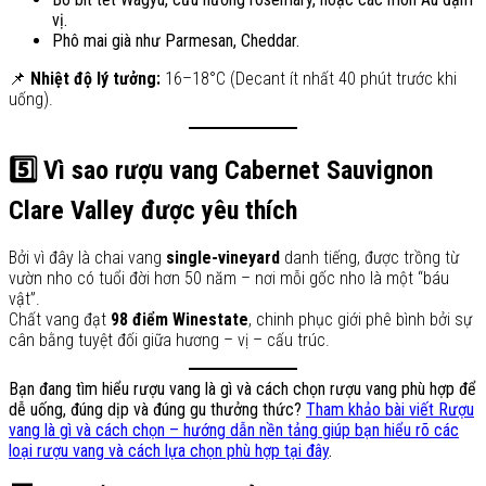
vị.
Phô mai già như Parmesan, Cheddar.
📌
Nhiệt độ lý tưởng:
16–18°C (Decant ít nhất 40 phút trước khi
uống).
5️⃣ Vì sao rượu vang Cabernet Sauvignon
Clare Valley được yêu thích
Bởi vì đây là chai vang
single-vineyard
danh tiếng, được trồng từ
vườn nho có tuổi đời hơn 50 năm – nơi mỗi gốc nho là một “báu
vật”.
Chất vang đạt
98 điểm Winestate
, chinh phục giới phê bình bởi sự
cân bằng tuyệt đối giữa hương – vị – cấu trúc.
Bạn đang tìm hiểu rượu vang là gì và cách chọn rượu vang phù hợp để
dễ uống, đúng dịp và đúng gu thưởng thức?
Tham khảo bài viết Rượu
vang là gì và cách chọn – hướng dẫn nền tảng giúp bạn hiểu rõ các
loại rượu vang và cách lựa chọn phù hợp tại đây
.