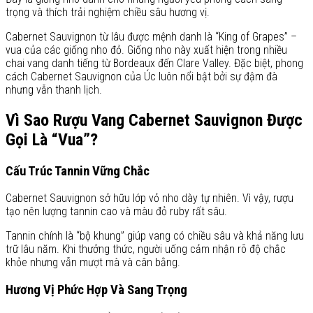
trọng và thích trải nghiệm chiều sâu hương vị.
Cabernet Sauvignon từ lâu được mệnh danh là “King of Grapes” –
vua của các giống nho đỏ. Giống nho này xuất hiện trong nhiều
chai vang danh tiếng từ Bordeaux đến Clare Valley. Đặc biệt, phong
cách Cabernet Sauvignon của Úc luôn nổi bật bởi sự đậm đà
nhưng vẫn thanh lịch.
Vì Sao Rượu Vang Cabernet Sauvignon Được
Gọi Là “Vua”?
Cấu Trúc Tannin Vững Chắc
Cabernet Sauvignon sở hữu lớp vỏ nho dày tự nhiên. Vì vậy, rượu
tạo nên lượng tannin cao và màu đỏ ruby rất sâu.
Tannin chính là “bộ khung” giúp vang có chiều sâu và khả năng lưu
trữ lâu năm. Khi thưởng thức, người uống cảm nhận rõ độ chắc
khỏe nhưng vẫn mượt mà và cân bằng.
Hương Vị Phức Hợp Và Sang Trọng