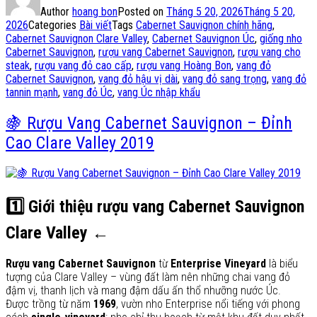
Author
hoang bon
Posted on
Tháng 5 20, 2026
Tháng 5 20,
2026
Categories
Bài viết
Tags
Cabernet Sauvignon chính hãng
,
Cabernet Sauvignon Clare Valley
,
Cabernet Sauvignon Úc
,
giống nho
Cabernet Sauvignon
,
rượu vang Cabernet Sauvignon
,
rượu vang cho
steak
,
rượu vang đỏ cao cấp
,
rượu vang Hoàng Bon
,
vang đỏ
Cabernet Sauvignon
,
vang đỏ hậu vị dài
,
vang đỏ sang trọng
,
vang đỏ
tannin mạnh
,
vang đỏ Úc
,
vang Úc nhập khẩu
🍇 Rượu Vang Cabernet Sauvignon – Đỉnh
Cao Clare Valley 2019
1️⃣ Giới thiệu rượu vang Cabernet Sauvignon
Clare Valley ←
Rượu vang Cabernet Sauvignon
từ
Enterprise Vineyard
là biểu
tượng của Clare Valley – vùng đất làm nên những chai vang đỏ
đậm vị, thanh lịch và mang đậm dấu ấn thổ nhưỡng nước Úc.
Được trồng từ năm
1969
, vườn nho Enterprise nổi tiếng với phong