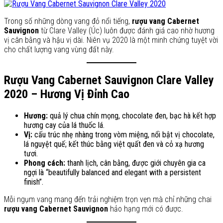
Trong số những dòng vang đỏ nổi tiếng,
rượu vang Cabernet
Sauvignon
từ Clare Valley (Úc) luôn được đánh giá cao nhờ hương
vị cân bằng và hậu vị dài. Niên vụ 2020 là một minh chứng tuyệt vời
cho chất lượng vang vùng đất này.
Rượu Vang Cabernet Sauvignon Clare Valley
2020 – Hương Vị Đỉnh Cao
Hương:
quả lý chua chín mọng, chocolate đen, bạc hà kết hợp
hương cay của lá thuốc lá.
Vị:
cấu trúc nhẹ nhàng trong vòm miệng, nổi bật vị chocolate,
lá nguyệt quế; kết thúc bằng việt quất đen và cỏ xạ hương
tươi.
Phong cách:
thanh lịch, cân bằng, được giới chuyên gia ca
ngợi là “beautifully balanced and elegant with a persistent
finish”.
Mỗi ngụm vang mang đến trải nghiệm trọn vẹn mà chỉ những chai
rượu vang Cabernet Sauvignon
hảo hạng mới có được.