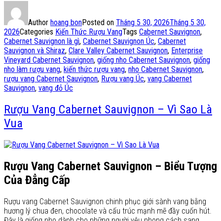
Author
hoang bon
Posted on
Tháng 5 30, 2026
Tháng 5 30,
2026
Categories
Kiến Thức Rượu Vang
Tags
Cabernet Sauvignon
,
Cabernet Sauvignon là gì
,
Cabernet Sauvignon Úc
,
Cabernet
Sauvignon và Shiraz
,
Clare Valley Cabernet Sauvignon
,
Enterprise
Vineyard Cabernet Sauvignon
,
giống nho Cabernet Sauvignon
,
giống
nho làm rượu vang
,
kiến thức rượu vang
,
nho Cabernet Sauvignon
,
rượu vang Cabernet Sauvignon
,
Rượu vang Úc
,
vang Cabernet
Sauvignon
,
vang đỏ Úc
Rượu Vang Cabernet Sauvignon – Vì Sao Là
Vua
Rượu Vang Cabernet Sauvignon – Biểu Tượng
Của Đẳng Cấp
Rượu vang Cabernet Sauvignon chinh phục giới sành vang bằng
hương lý chua đen, chocolate và cấu trúc mạnh mẽ đầy cuốn hút.
Đây là giống nho dành cho những người yêu phong cách sang