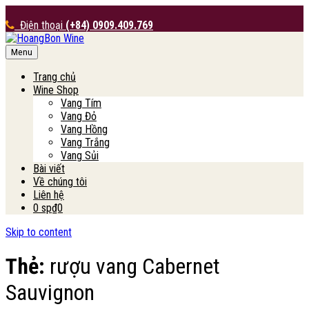
Điện thoại
(+84) 0909.409.769
Menu
HoangBon Wine
Trang chủ
Wine Shop
Vang Tím
Vang Đỏ
Vang Hồng
Vang Trắng
Vang Sủi
Bài viết
Về chúng tôi
Liên hệ
0 sp
₫0
Skip to content
Thẻ:
rượu vang Cabernet
Sauvignon