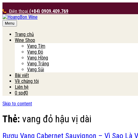
Điện thoại
(+84) 0909.409.769
Menu
HoangBon Wine
Trang chủ
Wine Shop
Vang Tím
Vang Đỏ
Vang Hồng
Vang Trắng
Vang Sủi
Bài viết
Về chúng tôi
Liên hệ
0 sp
₫0
Skip to content
Thẻ:
vang đỏ hậu vị dài
Rượu Vang Cabernet Sauvignon – Vì Sao Là 