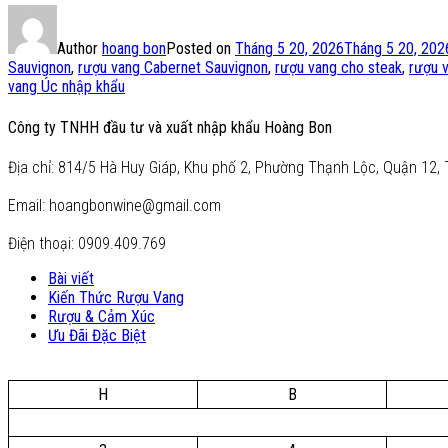
Author
hoang bon
Posted on
Tháng 5 20, 2026
Tháng 5 20, 202
Sauvignon
,
rượu vang Cabernet Sauvignon
,
rượu vang cho steak
,
rượu 
vang Úc nhập khẩu
Công ty TNHH đầu tư và xuất nhập khẩu Hoàng Bon
Địa chỉ: 814/5 Hà Huy Giáp, Khu phố 2, Phường Thạnh Lộc, Quận 12, 
Email: hoangbonwine@gmail.com
Điện thoại: 0909.409.769
Bài viết
Kiến Thức Rượu Vang
Rượu & Cảm Xúc
Ưu Đãi Đặc Biệt
H
B