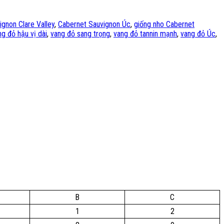
gnon Clare Valley
,
Cabernet Sauvignon Úc
,
giống nho Cabernet
ng đỏ hậu vị dài
,
vang đỏ sang trọng
,
vang đỏ tannin mạnh
,
vang đỏ Úc
,
B
C
1
2