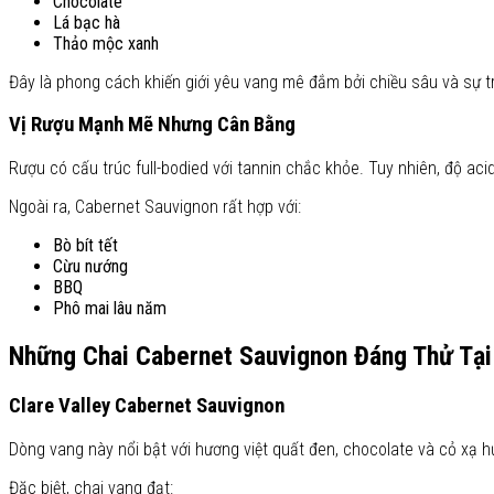
Chocolate
Lá bạc hà
Thảo mộc xanh
Đây là phong cách khiến giới yêu vang mê đắm bởi chiều sâu và sự 
Vị Rượu Mạnh Mẽ Nhưng Cân Bằng
Rượu có cấu trúc full-bodied với tannin chắc khỏe. Tuy nhiên, độ ac
Ngoài ra, Cabernet Sauvignon rất hợp với:
Bò bít tết
Cừu nướng
BBQ
Phô mai lâu năm
Những Chai Cabernet Sauvignon Đáng Thử Tạ
Clare Valley Cabernet Sauvignon
Dòng vang này nổi bật với hương việt quất đen, chocolate và cỏ xạ hư
Đặc biệt, chai vang đạt: