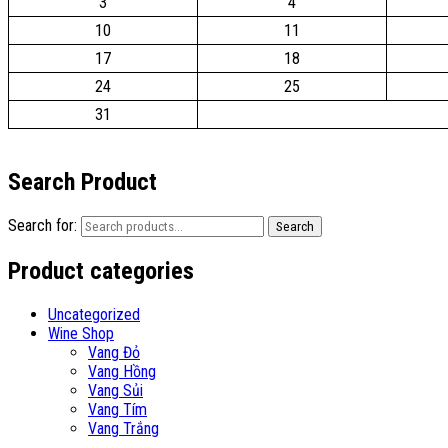
3
4
10
11
17
18
24
25
31
Search Product
Search for:
Search
Product categories
Uncategorized
Wine Shop
Vang Đỏ
Vang Hồng
Vang Sủi
Vang Tím
Vang Trắng