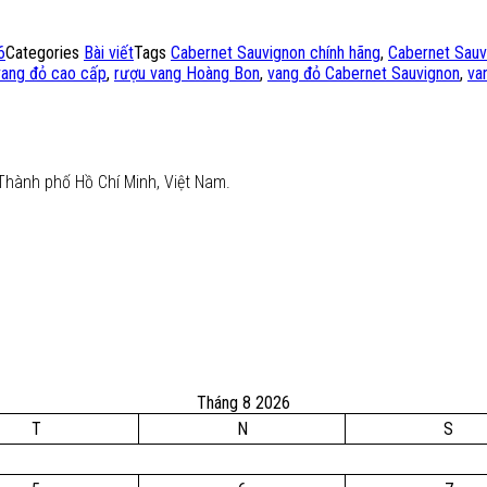
6
Categories
Bài viết
Tags
Cabernet Sauvignon chính hãng
,
Cabernet Sauvi
vang đỏ cao cấp
,
rượu vang Hoàng Bon
,
vang đỏ Cabernet Sauvignon
,
va
Thành phố Hồ Chí Minh, Việt Nam.
Tháng 8 2026
T
N
S