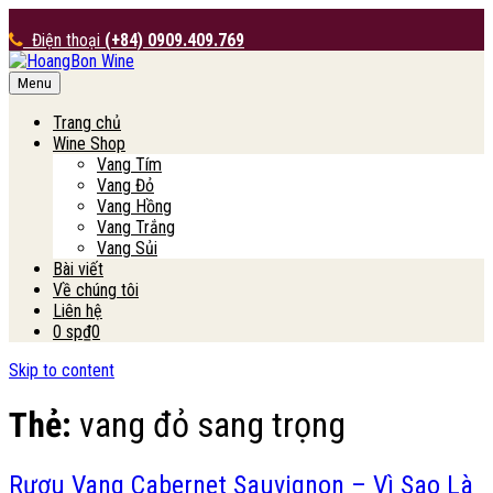
Điện thoại
(+84) 0909.409.769
Menu
HoangBon Wine
Trang chủ
Wine Shop
Vang Tím
Vang Đỏ
Vang Hồng
Vang Trắng
Vang Sủi
Bài viết
Về chúng tôi
Liên hệ
0 sp
₫0
Skip to content
Thẻ:
vang đỏ sang trọng
Rượu Vang Cabernet Sauvignon – Vì Sao Là