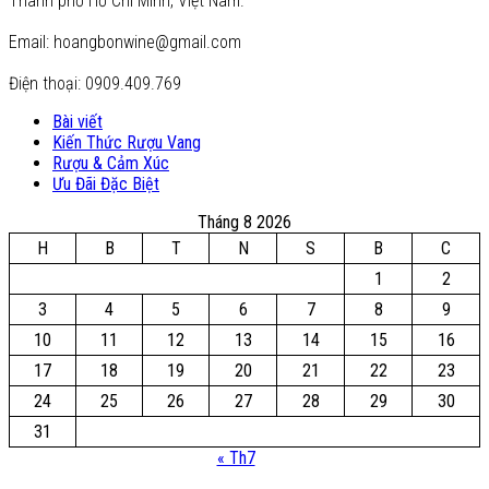
Thành phố Hồ Chí Minh, Việt Nam.
Email: hoangbonwine@gmail.com
Điện thoại: 0909.409.769
Bài viết
Kiến Thức Rượu Vang
Rượu & Cảm Xúc
Ưu Đãi Đặc Biệt
Tháng 8 2026
H
B
T
N
S
B
C
1
2
3
4
5
6
7
8
9
10
11
12
13
14
15
16
17
18
19
20
21
22
23
24
25
26
27
28
29
30
31
« Th7