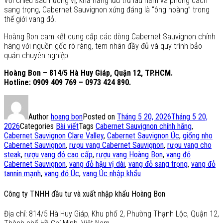
Với chiều sâu hương vị, khả năng lưu trữ lâu năm và phong cách
sang trọng, Cabernet Sauvignon xứng đáng là “ông hoàng” trong
thế giới vang đỏ.
Hoàng Bon cam kết cung cấp các dòng Cabernet Sauvignon chính
hãng với nguồn gốc rõ ràng, tem nhãn đầy đủ và quy trình bảo
quản chuyên nghiệp.
Hoàng Bon – 814/5 Hà Huy Giáp, Quận 12, TP.HCM.
Hotline: 0909 409 769 – 0973 424 890.
Author
hoang bon
Posted on
Tháng 5 20, 2026
Tháng 5 20,
2026
Categories
Bài viết
Tags
Cabernet Sauvignon chính hãng
,
Cabernet Sauvignon Clare Valley
,
Cabernet Sauvignon Úc
,
giống nho
Cabernet Sauvignon
,
rượu vang Cabernet Sauvignon
,
rượu vang cho
steak
,
rượu vang đỏ cao cấp
,
rượu vang Hoàng Bon
,
vang đỏ
Cabernet Sauvignon
,
vang đỏ hậu vị dài
,
vang đỏ sang trọng
,
vang đỏ
tannin mạnh
,
vang đỏ Úc
,
vang Úc nhập khẩu
Công ty TNHH đầu tư và xuất nhập khẩu Hoàng Bon
Địa chỉ: 814/5 Hà Huy Giáp, Khu phố 2, Phường Thạnh Lộc, Quận 12,