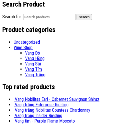
Search Product
Search for:
Search
Product categories
Uncategorized
Wine Shop
Vang Đỏ
Vang Hồng
Vang Sủi
Vang Tím
Vang Trắng
Top rated products
Vang Nobilitas Earl - Cabernet Sauvignon Shiraz
Vang trắng Enterprise Riesling
Vang trắng Nobilitas Countess Chardonnay
Vang trắng Insider Riesling
Vang tím - Purple Flame Moscato