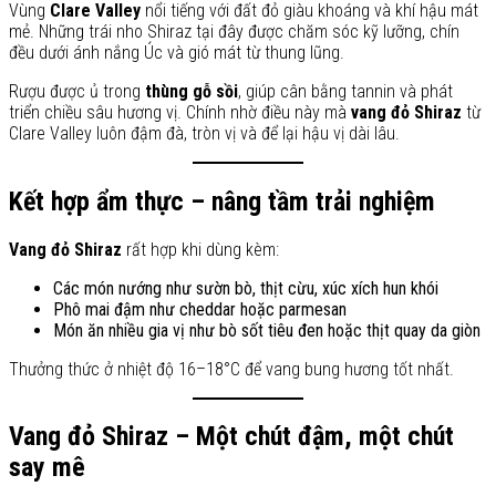
Vùng
Clare Valley
nổi tiếng với đất đỏ giàu khoáng và khí hậu mát
mẻ. Những trái nho Shiraz tại đây được chăm sóc kỹ lưỡng, chín
đều dưới ánh nắng Úc và gió mát từ thung lũng.
Rượu được ủ trong
thùng gỗ sồi
, giúp cân bằng tannin và phát
triển chiều sâu hương vị. Chính nhờ điều này mà
vang đỏ Shiraz
từ
Clare Valley luôn đậm đà, tròn vị và để lại hậu vị dài lâu.
Kết hợp ẩm thực – nâng tầm trải nghiệm
Vang đỏ Shiraz
rất hợp khi dùng kèm:
Các món nướng như sườn bò, thịt cừu, xúc xích hun khói
Phô mai đậm như cheddar hoặc parmesan
Món ăn nhiều gia vị như bò sốt tiêu đen hoặc thịt quay da giòn
Thưởng thức ở nhiệt độ 16–18°C để vang bung hương tốt nhất.
Vang đỏ Shiraz – Một chút đậm, một chút
say mê