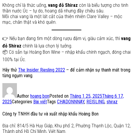
Không chỉ là thức uống,
vang đỏ Shiraz
còn là biểu tượng cho tinh
thần nước Úc – tự do, hoang dã nhưng đầy chiều sâu.
Mỗi chai vang là một lát cắt của thiên nhiên Clare Valley – mộc
mạc, chân thật và khó quên.
👉 Nếu bạn đang tìm một dòng rượu đậm vị, giàu cảm xúc, thì
vang
đỏ Shiraz
chính là lựa chọn lý tưởng.
📦 Có sẵn tại Hoàng Bon Wine – nhập khẩu chính ngạch, đóng chai
100% tại Úc.
Hãy thử
The Insider Riesling 2022
– để cảm nhận sự thanh mát trong
từng ngụm vang.
Author
hoang bon
Posted on
Tháng 1 25, 2025
Tháng 6 17,
2025
Categories
Bài viết
Tags
CHADONNNAY
,
REISLING
,
shiraz
Công ty TNHH đầu tư và xuất nhập khẩu Hoàng Bon
Địa chỉ: 814/5 Hà Huy Giáp, Khu phố 2, Phường Thạnh Lộc, Quận 12,
Thành phố Hồ Chí Minh, Việt Nam.