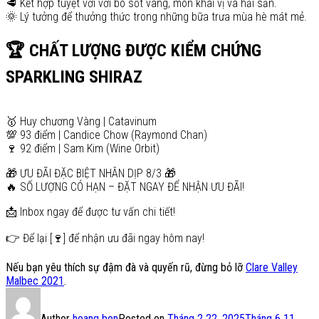
🥩 Kết hợp tuyệt vời với bò sốt vang, món khai vị và hải sản.
🌞 Lý tưởng để thưởng thức trong những bữa trưa mùa hè mát mẻ.
🏆 CHẤT LƯỢNG ĐƯỢC KIỂM CHỨNG
SPARKLING SHIRAZ
🥇 Huy chương Vàng | Catavinum
💯 93 điểm | Candice Chow (Raymond Chan)
🍷 92 điểm | Sam Kim (Wine Orbit)
🎁 ƯU ĐÃI ĐẶC BIỆT NHÂN DỊP 8/3 🎁
🔥 SỐ LƯỢNG CÓ HẠN – ĐẶT NGAY ĐỂ NHẬN ƯU ĐÃI!
📩 Inbox ngay để được tư vấn chi tiết!
👉 Để lại [🍷] để nhận ưu đãi ngay hôm nay!
Nếu bạn yêu thích sự đậm đà và quyến rũ, đừng bỏ lỡ
Clare Valley
Malbec 2021
.
Author
hoang bon
Posted on
Tháng 2 22, 2025
Tháng 6 11,