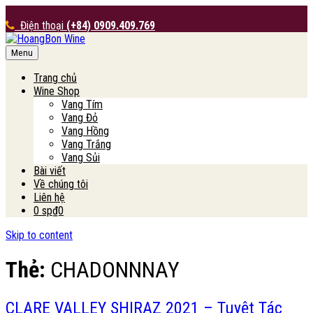
Điện thoại
(+84) 0909.409.769
Menu
HoangBon Wine
Trang chủ
Wine Shop
Vang Tím
Vang Đỏ
Vang Hồng
Vang Trắng
Vang Sủi
Bài viết
Về chúng tôi
Liên hệ
0 sp
₫0
Skip to content
Thẻ:
CHADONNNAY
CLARE VALLEY SHIRAZ 2021 – Tuyệt Tác