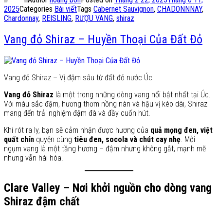
2025
Categories
Bài viết
Tags
Cabernet Sauvignon
,
CHADONNNAY
,
Chardonnay
,
REISLING
,
RƯỢU VANG
,
shiraz
Vang đỏ Shiraz – Huyền Thoại Của Đất Đỏ
Vang đỏ Shiraz – Vị đậm sâu từ đất đỏ nước Úc
Vang đỏ Shiraz
là một trong những dòng vang nổi bật nhất tại Úc.
Với màu sắc đậm, hương thơm nồng nàn và hậu vị kéo dài, Shiraz
mang đến trải nghiệm đậm đà và đầy cuốn hút.
Khi rót ra ly, bạn sẽ cảm nhận được hương của
quả mọng đen, việt
quất chín
quyện cùng
tiêu đen, socola và chút cay nhẹ
. Mỗi
ngụm vang là một tầng hương – đậm nhưng không gắt, mạnh mẽ
nhưng vẫn hài hòa.
Clare Valley – Nơi khởi nguồn cho dòng vang
Shiraz đậm chất