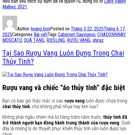
Nếu bạn yêu thích sự đậm đà và quyến rũ, đừng bỏ lỡ
Clare Valley
Malbec 2021
.
Author
hoang bon
Posted on
Tháng 3 22, 2025
Tháng 6 17,
2025
Categories
Bài viết
Tags
Cabernet Sauvignon
,
CHADONNNAY
,
MOSCATO
,
QUÀ TẶNG
,
RIESLING
,
RƯỢU VANG
,
shiraz
Tại Sao Rượu Vang Luôn Đựng Trong Chai
Thủy Tinh?
Rượu vang và chiếc “áo thủy tinh” đặc biệt
Bạn có bao giờ thắc mắc vì sao
rượu vang
luôn được chứa trong
chai thủy tinh
, chứ không phải nhựa hay kim loại?
Không phải ngẫu nhiên mà từ hàng trăm năm trước,
thủy tinh đã
trở thành người bạn đồng hành trung thành của rượu vang
. Dưới
đây là những lý do thuyết phục khiến thủy tinh vẫn luôn được lựa
chọn.