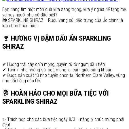
Bạn đang tìm một món quà vừa sang trọng, vừa ý nghĩa để tặng mẹ,
vợ hay người phụ nữ đặc biệt?
🎁 SPARKLING SHIRAZ – Rượu vang sủi đặc trưng của Úc chính là
lựa chọn hoàn hảo!
🍷 HƯƠNG VỊ ĐẬM DẤU ẤN SPARKLING
SHIRAZ
✔ Hương trái cây chín mọng, quyến rũ từ ngụm đầu tiên.
✔ Tannin nhẹ nhàng sủi bọt, mang lại cảm giác sảng khoái.
✔ Được sản xuất từ nho tuyển chọn tại Northern Clare Valley, vùng
nho nổi tiếng của Úc.
🥂 HOÀN HẢO CHO MỌI BỮA TIỆC VỚI
SPARKLING SHIRAZ
✨ Thích hợp cho các bữa tiệc ngày 8/3 – nâng ly chúc mừng phái
đẹp!