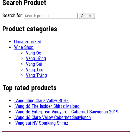
Search Product
Search for:
Search
Product categories
Uncategorized
Wine Shop
Vang Đỏ
Vang Hồng
Vang Sủi
Vang Tím
Vang Trắng
Top rated products
Vang hồng Clare Valley ROSE
Vang đỏ The Insider Shiraz Malbec
Vang đỏ Enterprise Vineyard - Cabernet Sauvignon 2019
Vang đỏ Clare Valley Cabernet Sauvignon
Vang sủi NV Sparkling Shiraz