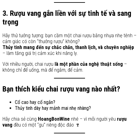
3. Rượu vang gắn liền với sự tinh tế và sang
trọng
Hãy thử tưởng tượng: bạn cầm một chai rượu bằng nhựa nhẹ tênh –
cảm giác có còn “thưởng rượu” không?
Thủy tinh mang đến sự chắc chắn, thanh lịch, và chuyên nghiệp
– làm tăng giá trị cảm xúc khi nâng ly.
Với nhiều người, chai rượu
là một phần của nghệ thuật sống
–
không chỉ để uống, mà để ngắm, để cảm.
Bạn thích kiểu chai rượu vang nào nhất?
Cổ cao hay cổ ngắn?
Thủy tinh dày hay mảnh mai nhẹ nhàng?
Hãy chia sẻ cùng
HoangBonWine
nhé – vì mỗi người yêu
rượu
vang
đều có một “gu” riêng độc đáo 🍷