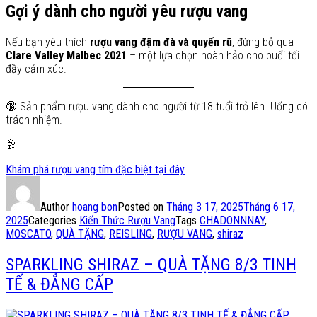
Gợi ý dành cho người yêu rượu vang
Nếu bạn yêu thích
rượu vang đậm đà và quyến rũ
, đừng bỏ qua
Clare Valley Malbec 2021
– một lựa chọn hoàn hảo cho buổi tối
đầy cảm xúc.
🔞 Sản phẩm rượu vang dành cho người từ 18 tuổi trở lên. Uống có
trách nhiệm.
🥂
Khám phá rượu vang tím đặc biệt tại đây
Author
hoang bon
Posted on
Tháng 3 17, 2025
Tháng 6 17,
2025
Categories
Kiến Thức Rượu Vang
Tags
CHADONNNAY
,
MOSCATO
,
QUÀ TẶNG
,
REISLING
,
RƯỢU VANG
,
shiraz
SPARKLING SHIRAZ – QUÀ TẶNG 8/3 TINH
TẾ & ĐẲNG CẤP