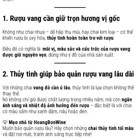
1. Rượu vang cần giữ trọn hương vị gốc
Không như chai nhựa – dễ hấp thụ mùi, hay chai kim loại – có thể
khiến rượu bị oxy hóa,
thủy tinh hoàn toàn trơ với rượu
.
Điều đó có nghĩa là:
mùi vị, màu sắc và cấu trúc của rượu vang
được giữ nguyên vẹn
, đúng như ý đồ của nhà sản xuất.
2. Thủy tinh giúp bảo quản rượu vang lâu dài
Với những chai
vang đỏ cần ủ lâu
, thủy tinh là lựa chọn không thể
thay thế.
Nó không chỉ giữ được chất lượng trong nhiều năm, mà còn
ngăn
ánh sáng và nhiệt độ ảnh hưởng đến rượu
– đặc biệt là với chai
có màu sẫm như xanh đậm, nâu hoặc đen.
💡
Mẹo nhỏ từ HoangBonWine
:
Muốn bảo quản rượu lâu? Hãy chọn những
chai thủy tinh tối màu
và đặt nơi mát, tránh ánh sáng trực tiếp nhé!