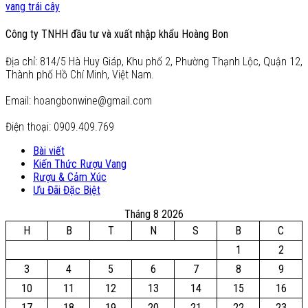
vang trái cây
Công ty TNHH đầu tư và xuất nhập khẩu Hoàng Bon
Địa chỉ: 814/5 Hà Huy Giáp, Khu phố 2, Phường Thạnh Lộc, Quận 12,
Thành phố Hồ Chí Minh, Việt Nam.
Email: hoangbonwine@gmail.com
Điện thoại: 0909.409.769
Bài viết
Kiến Thức Rượu Vang
Rượu & Cảm Xúc
Ưu Đãi Đặc Biệt
Tháng 8 2026
H
B
T
N
S
B
C
1
2
3
4
5
6
7
8
9
10
11
12
13
14
15
16
17
18
19
20
21
22
23