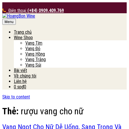
Điện thoại
(+84) 0909.409.769
Menu
HoangBon Wine
Trang chủ
Wine Shop
Vang Tím
Vang Đỏ
Vang Hồng
Vang Trắng
Vang Sủi
Bài viết
Về chúng tôi
Liên hệ
0 sp
₫0
Skip to content
Thẻ:
rượu vang cho nữ
Vang Ngọt Cho Nữ Dễ Uống, Sang Trọng Và