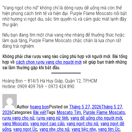
“Vang ngọt cho nữ” không chỉ là dòng rượu dễ uống mà còn thể
hiện phong cách tinh tế và hiện đại. Purple Flame Moscato nổi bật
nhờ hương vị ngọt dịu, sắc tím quyến rũ và cảm giác mát lạnh đầy
thư giãn.
Nếu bạn đang tìm một chai vang nhẹ nhàng để thưởng thức hoặc
làm quà tặng, Purple Flame Moscato chắc chắn là lựa chọn rất
đáng trải nghiệm.
Không phải chai rượu vang nào cũng phù hợp với người mới. Bài tổng
hợp về
cách chọn rượu vang cho người mới
sẽ giúp bạn tránh những
sai lầm thường gặp khi bắt đầu.
Hoàng Bon – 814/5 Hà Huy Giáp, Quận 12, TP.HCM.
Hotline: 0909 409 769 – 0973 424 890.
Author
hoang bon
Posted on
Tháng 5 27, 2026
Tháng 5 27,
2026
Categories
Bài viết
Tags
Moscato Tím
,
Purple Flame Moscato
,
rượu vang cho nữ
,
rượu vang nữ tính
,
vang dễ uống cho người mới
,
vang Moscato
,
vang ngọt cao cấp
,
vang ngọt cho nữ
,
vang ngọt dễ
uống
,
vang ngọt Úc
,
vang nhẹ cho nữ
,
vang tiệc nhẹ
,
vang tím Úc
,