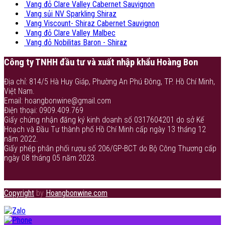
Vang đỏ Clare Valley Cabernet Sauvignon
Vang sủi NV Sparkling Shiraz
Vang Viscount- Shiraz Cabernet Sauvignon
Vang đỏ Clare Valley Malbec
Vang đỏ Nobilitas Baron - Shiraz
Công ty TNHH đầu tư và xuất nhập khẩu Hoàng Bon
Địa chỉ: 814/5 Hà Huy Giáp, Phường An Phú Đông, TP. Hồ Chí Minh,
Việt Nam.
Email: hoangbonwine@gmail.com
Điện thoại: 0909.409.769
Giấy chứng nhận đăng ký kinh doanh số 0317604201 do sở Kế
Hoạch và Đầu Tư thành phố Hồ Chí Minh cấp ngày 13 tháng 12
năm 2022.
Giấy phép phân phối rượu số 206/GP-BCT do Bộ Công Thương cấp
ngày 08 tháng 05 năm 2023.
Copyright
by
Hoangbonwine.com