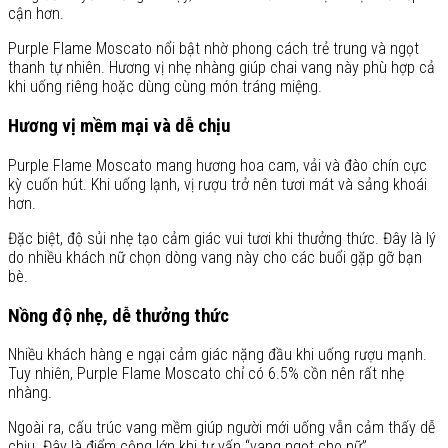
cận hơn.
Purple Flame Moscato nổi bật nhờ phong cách trẻ trung và ngọt
thanh tự nhiên. Hương vị nhẹ nhàng giúp chai vang này phù hợp cả
khi uống riêng hoặc dùng cùng món tráng miệng.
Hương vị mềm mại và dễ chịu
Purple Flame Moscato mang hương hoa cam, vải và đào chín cực
kỳ cuốn hút. Khi uống lạnh, vị rượu trở nên tươi mát và sảng khoái
hơn.
Đặc biệt, độ sủi nhẹ tạo cảm giác vui tươi khi thưởng thức. Đây là lý
do nhiều khách nữ chọn dòng vang này cho các buổi gặp gỡ bạn
bè.
Nồng độ nhẹ, dễ thưởng thức
Nhiều khách hàng e ngại cảm giác nặng đầu khi uống rượu mạnh.
Tuy nhiên, Purple Flame Moscato chỉ có 6.5% cồn nên rất nhẹ
nhàng.
Ngoài ra, cấu trúc vang mềm giúp người mới uống vẫn cảm thấy dễ
chịu. Đây là điểm cộng lớn khi tư vấn “vang ngọt cho nữ”.