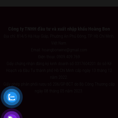
Công ty TNHH đầu tư và xuất nhập khẩu Hoàng Bon
Địa chỉ: 814/5 Hà Huy Giáp, Phường An Phú Đông, TP. Hồ Chí Minh,
Việt Nam.
Email: hoangbonwine@gmail.com
Điện thoại: 0909.409.769
Giấy chứng nhận đăng ký kinh doanh số 0317604201 do sở Kế
Hoạch và Đầu Tư thành phố Hồ Chí Minh cấp ngày 13 tháng 12
năm 2022.
Giấy phép phân phối rượu số 206/GP-BCT do Bộ Công Thương cấp
ngày 08 tháng 05 năm 2023.