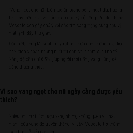
“Vang ngọt cho nữ” luôn tạo ấn tượng bởi vị ngọt dịu, hương
trái cây mềm mại và cảm giác cực kỳ dễ uống. Purple Flame
Moscato còn gây chú ý với sắc tím sang trọng cùng hậu vị
mát lạnh đầy thư giãn.
Đặc biệt, dòng Moscato này rất phù hợp cho những buổi tiệc
nhẹ, picnic hoặc những buổi tối cần chút cảm xúc tinh tế.
Nồng độ cồn chỉ 6.5% giúp người mới uống vang cũng dễ
dàng thưởng thức.
Vì sao vang ngọt cho nữ ngày càng được yêu
thích?
Nhiều phụ nữ thích rượu vang nhưng không quen vị chát
mạnh của vang đỏ truyền thống. Vì vậy, Moscato trở thành
lựa chọn dễ tiếp cận hơn.