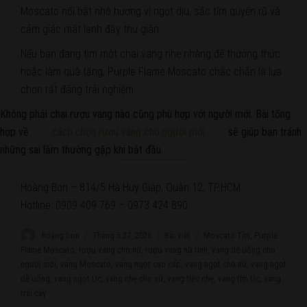
Moscato nổi bật nhờ hương vị ngọt dịu, sắc tím quyến rũ và
cảm giác mát lạnh đầy thư giãn.
Nếu bạn đang tìm một chai vang nhẹ nhàng để thưởng thức
hoặc làm quà tặng, Purple Flame Moscato chắc chắn là lựa
chọn rất đáng trải nghiệm.
Không phải chai rượu vang nào cũng phù hợp với người mới. Bài tổng
hợp về
cách chọn rượu vang cho người mới
sẽ giúp bạn tránh
những sai lầm thường gặp khi bắt đầu.
Hoàng Bon – 814/5 Hà Huy Giáp, Quận 12, TP.HCM.
Hotline: 0909 409 769 – 0973 424 890.
Author
hoang bon
Posted
Tháng 5 27, 2026
Categories
Bài viết
Tags
Moscato Tím
,
Purple
on
Flame Moscato
,
rượu vang cho nữ
,
rượu vang nữ tính
,
vang dễ uống cho
người mới
,
vang Moscato
,
vang ngọt cao cấp
,
vang ngọt cho nữ
,
vang ngọt
dễ uống
,
vang ngọt Úc
,
vang nhẹ cho nữ
,
vang tiệc nhẹ
,
vang tím Úc
,
vang
trái cây