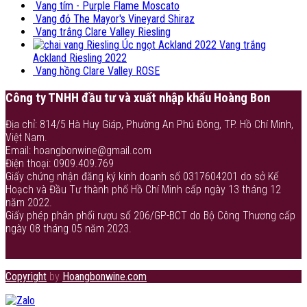
Vang tím - Purple Flame Moscato
Vang đỏ The Mayor's Vineyard Shiraz
Vang trắng Clare Valley Riesling
Vang trắng
Ackland Riesling 2022
Vang hồng Clare Valley ROSE
Công ty TNHH đầu tư và xuất nhập khẩu Hoàng Bon
Địa chỉ: 814/5 Hà Huy Giáp, Phường An Phú Đông, TP. Hồ Chí Minh,
Việt Nam.
Email: hoangbonwine@gmail.com
Điện thoại: 0909.409.769
Giấy chứng nhận đăng ký kinh doanh số 0317604201 do sở Kế
Hoạch và Đầu Tư thành phố Hồ Chí Minh cấp ngày 13 tháng 12
năm 2022.
Giấy phép phân phối rượu số 206/GP-BCT do Bộ Công Thương cấp
ngày 08 tháng 05 năm 2023.
Copyright
by
Hoangbonwine.com