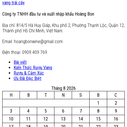
vang trái cây
Công ty TNHH đầu tư và xuất nhập khẩu Hoàng Bon
Địa chỉ: 814/5 Hà Huy Giáp, Khu phố 2, Phường Thạnh Lộc, Quận 12,
Thành phố Hồ Chí Minh, Việt Nam.
Email: hoangbonwine@gmail.com
Điện thoại: 0909.409.769
Bài viết
Kiến Thức Rượu Vang
Rượu & Cảm Xúc
Ưu Đãi Đặc Biệt
Tháng 8 2026
H
B
T
N
S
B
C
1
2
3
4
5
6
7
8
9
10
11
12
13
14
15
16
17
18
19
20
21
22
23