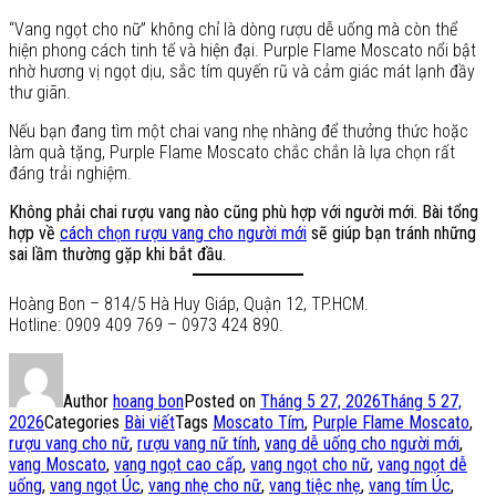
“Vang ngọt cho nữ” không chỉ là dòng rượu dễ uống mà còn thể
hiện phong cách tinh tế và hiện đại. Purple Flame Moscato nổi bật
nhờ hương vị ngọt dịu, sắc tím quyến rũ và cảm giác mát lạnh đầy
thư giãn.
Nếu bạn đang tìm một chai vang nhẹ nhàng để thưởng thức hoặc
làm quà tặng, Purple Flame Moscato chắc chắn là lựa chọn rất
đáng trải nghiệm.
Không phải chai rượu vang nào cũng phù hợp với người mới. Bài tổng
hợp về
cách chọn rượu vang cho người mới
sẽ giúp bạn tránh những
sai lầm thường gặp khi bắt đầu.
Hoàng Bon – 814/5 Hà Huy Giáp, Quận 12, TP.HCM.
Hotline: 0909 409 769 – 0973 424 890.
Author
hoang bon
Posted on
Tháng 5 27, 2026
Tháng 5 27,
2026
Categories
Bài viết
Tags
Moscato Tím
,
Purple Flame Moscato
,
rượu vang cho nữ
,
rượu vang nữ tính
,
vang dễ uống cho người mới
,
vang Moscato
,
vang ngọt cao cấp
,
vang ngọt cho nữ
,
vang ngọt dễ
uống
,
vang ngọt Úc
,
vang nhẹ cho nữ
,
vang tiệc nhẹ
,
vang tím Úc
,