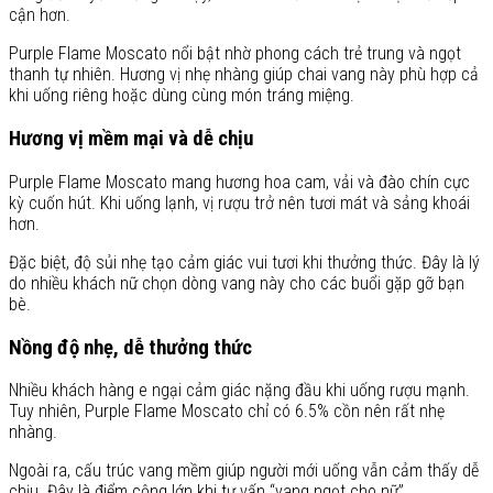
cận hơn.
Purple Flame Moscato nổi bật nhờ phong cách trẻ trung và ngọt
thanh tự nhiên. Hương vị nhẹ nhàng giúp chai vang này phù hợp cả
khi uống riêng hoặc dùng cùng món tráng miệng.
Hương vị mềm mại và dễ chịu
Purple Flame Moscato mang hương hoa cam, vải và đào chín cực
kỳ cuốn hút. Khi uống lạnh, vị rượu trở nên tươi mát và sảng khoái
hơn.
Đặc biệt, độ sủi nhẹ tạo cảm giác vui tươi khi thưởng thức. Đây là lý
do nhiều khách nữ chọn dòng vang này cho các buổi gặp gỡ bạn
bè.
Nồng độ nhẹ, dễ thưởng thức
Nhiều khách hàng e ngại cảm giác nặng đầu khi uống rượu mạnh.
Tuy nhiên, Purple Flame Moscato chỉ có 6.5% cồn nên rất nhẹ
nhàng.
Ngoài ra, cấu trúc vang mềm giúp người mới uống vẫn cảm thấy dễ
chịu. Đây là điểm cộng lớn khi tư vấn “vang ngọt cho nữ”.