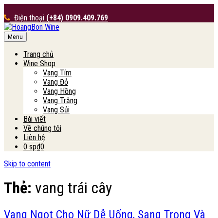
Điện thoại
(+84) 0909.409.769
Menu
HoangBon Wine
Trang chủ
Wine Shop
Vang Tím
Vang Đỏ
Vang Hồng
Vang Trắng
Vang Sủi
Bài viết
Về chúng tôi
Liên hệ
0 sp
₫0
Skip to content
Thẻ:
vang trái cây
Vang Ngọt Cho Nữ Dễ Uống, Sang Trọng Và