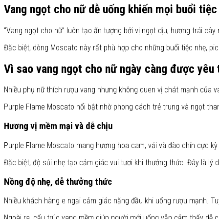
Vang ngọt cho nữ dễ uống khiến mọi buổi tiệc
“Vang ngọt cho nữ” luôn tạo ấn tượng bởi vị ngọt dịu, hương trái c
Đặc biệt, dòng Moscato này rất phù hợp cho những buổi tiệc nhẹ, pi
Vì sao vang ngọt cho nữ ngày càng được yêu 
Nhiều phụ nữ thích rượu vang nhưng không quen vị chát mạnh của van
Purple Flame Moscato nổi bật nhờ phong cách trẻ trung và ngọt tha
Hương vị mềm mại và dễ chịu
Purple Flame Moscato mang hương hoa cam, vải và đào chín cực kỳ cu
Đặc biệt, độ sủi nhẹ tạo cảm giác vui tươi khi thưởng thức. Đây là 
Nồng độ nhẹ, dễ thưởng thức
Nhiều khách hàng e ngại cảm giác nặng đầu khi uống rượu mạnh. Tu
Ngoài ra, cấu trúc vang mềm giúp người mới uống vẫn cảm thấy dễ chị