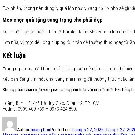
Tuy nhiên, không nên dùng ly quá lớn như ly vang đỏ. Ly nhỏ sẽ giữ 
Mẹo chọn quà tặng sang trọng cho phái đẹp
Nếu muốn tạo ấn tượng tinh tế, Purple Flame Moscato là lựa chọn rất
Hơn nữa, vị ngọt dễ uống giúp người nhận dễ thưởng thức ngay từ lần
Kết luận
“Vang ngọt cho nữ” không chỉ là dòng rượu dễ uống mà còn thể hiện p
Nếu bạn đang tìm một chai vang nhẹ nhàng để thưởng thức hoặc làm 
Không phải chai rượu vang nào cũng phù hợp với người mới. Bài tổng 
Hoàng Bon – 814/5 Hà Huy Giáp, Quận 12, TP.HCM.
Hotline: 0909 409 769 – 0973 424 890.
Author
hoang bon
Posted on
Tháng 5 27, 2026
Tháng 5 27, 202