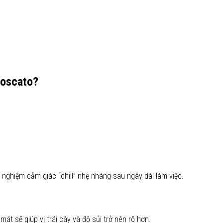
Moscato?
nghiệm cảm giác “chill” nhẹ nhàng sau ngày dài làm việc.
át sẽ giúp vị trái cây và độ sủi trở nên rõ hơn.