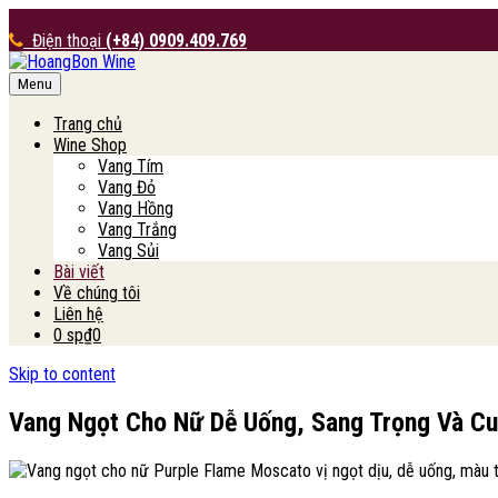
Điện thoại
(+84) 0909.409.769
Menu
HoangBon Wine
Trang chủ
Wine Shop
Vang Tím
Vang Đỏ
Vang Hồng
Vang Trắng
Vang Sủi
Bài viết
Về chúng tôi
Liên hệ
0 sp
₫0
Skip to content
Vang Ngọt Cho Nữ Dễ Uống, Sang Trọng Và Cu