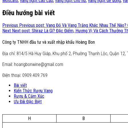
Moscato
,
vang ngọt cao cấp
,
vang ngọt cho nữ
,
vang ngọt dễ uống
,
va
Điều hướng bài viết
Previous
Previous post:
Vang Đỏ Và Vang Trắng Khác Nhau Thế Nào?
Next
Next post:
Shiraz Là Gì? Đặc Điểm, Hương Vị Và Cách Thưởng T
Công ty TNHH đầu tư và xuất nhập khẩu Hoàng Bon
Địa chỉ: 814/5 Hà Huy Giáp, Khu phố 2, Phường Thạnh Lộc, Quận 12, 
Email: hoangbonwine@gmail.com
Điện thoại: 0909.409.769
Bài viết
Kiến Thức Rượu Vang
Rượu & Cảm Xúc
Ưu Đãi Đặc Biệt
H
B