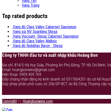
Vang Tím
Vang Trắng
Top rated products
Vang đỏ Clare Valley Cabernet Sauvignon
Vang sủi NV Sparkling Shiraz
Vang Viscount- Shiraz Cabernet Sauvignon
Vang đỏ Clare Valley Malbec
Vang đỏ Nobilitas Baron - Shiraz
Công ty TNHH đầu tư và xuất nhập khẩu Hoàng Bon
Địa chỉ: 814/5 Hà Huy Giáp, Phường An Phú Đông, TP. Hồ Chí Minh, Vi
Email: hoangbonwine@gmail.com
Điện thoại: 0909.409.769
Giấy chứng nhận đăng ký kinh doanh số 0317604201 do sở Kế Hoạch
Giấy phép phân phối rượu số 206/GP-BCT do Bộ Công Thương cấp n
Copyright
by
Hoangbonwine.com