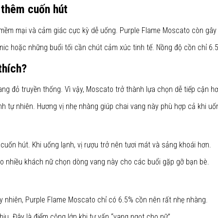
 thêm cuốn hút
ây mềm mại và cảm giác cực kỳ dễ uống. Purple Flame Moscato còn gây 
cnic hoặc những buổi tối cần chút cảm xúc tinh tế. Nồng độ cồn chỉ 6
thích?
g đỏ truyền thống. Vì vậy, Moscato trở thành lựa chọn dễ tiếp cận hơ
nh tự nhiên. Hương vị nhẹ nhàng giúp chai vang này phù hợp cả khi u
ốn hút. Khi uống lạnh, vị rượu trở nên tươi mát và sảng khoái hơn.
lý do nhiều khách nữ chọn dòng vang này cho các buổi gặp gỡ bạn bè.
y nhiên, Purple Flame Moscato chỉ có 6.5% cồn nên rất nhẹ nhàng.
u. Đây là điểm cộng lớn khi tư vấn “vang ngọt cho nữ”.