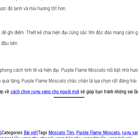
được độ lạnh và mùi hương tốt hơn.
 dễ ghi điểm. Thiết kế chai hiện đại cùng sắc tím độc đáo mang cảm gi
 đầu tiên.
hong cách tinh tế và hiện đại. Purple Flame Moscato nổi bật nhờ hươn
quà tặng, Purple Flame Moscato chắc chắn là lựa chọn rất đáng trải
hợp về
cách chọn rượu vang cho người mới
sẽ giúp bạn tránh những sai l
6
Categories
Bài viết
Tags
Moscato Tím
,
Purple Flame Moscato
,
rượu va