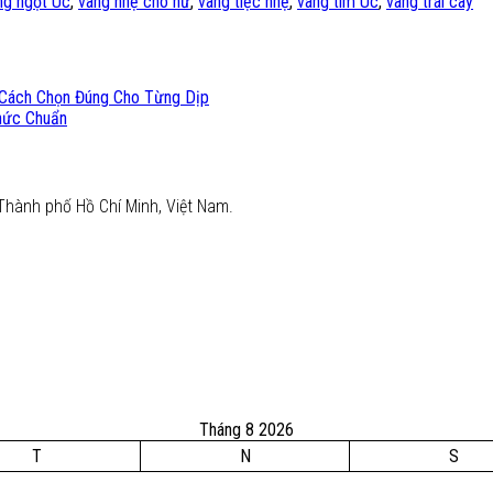
ng ngọt Úc
,
vang nhẹ cho nữ
,
vang tiệc nhẹ
,
vang tím Úc
,
vang trái cây
 Cách Chọn Đúng Cho Từng Dịp
hức Chuẩn
Thành phố Hồ Chí Minh, Việt Nam.
Tháng 8 2026
T
N
S