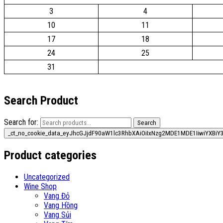
3
4
10
11
17
18
24
25
31
Search Product
Search for:
Search
Product categories
Uncategorized
Wine Shop
Vang Đỏ
Vang Hồng
Vang Sủi