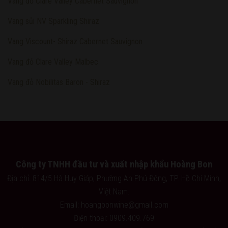
Vang đỏ Clare Valley Cabernet Sauvignon
Vang sủi NV Sparkling Shiraz
Vang Viscount- Shiraz Cabernet Sauvignon
Vang đỏ Clare Valley Malbec
Vang đỏ Nobilitas Baron - Shiraz
Công ty TNHH đầu tư và xuất nhập khẩu Hoàng Bon
Địa chỉ: 814/5 Hà Huy Giáp, Phường An Phú Đông, TP. Hồ Chí Minh,
Việt Nam.
Email: hoangbonwine@gmail.com
Điện thoại: 0909.409.769