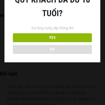
TUỔI?
Mẹo chọn quà tặng sang trọng cho phái đẹp
Nếu muốn tạo ấn tượng tinh tế, Purple Flame Moscato là lựa
Vui lòng cung cấp thông tin!
chọn rất dễ ghi điểm. Thiết kế chai hiện đại cùng sắc tím độc
YES
đáo mang cảm giác trẻ trung và cao cấp.
Hơn nữa, vị ngọt dễ uống giúp người nhận dễ thưởng thức
NO
ngay từ lần đầu tiên.
Kết luận
“Vang ngọt cho nữ” không chỉ là dòng rượu dễ uống mà còn
thể hiện phong cách tinh tế và hiện đại. Purple Flame
Moscato nổi bật nhờ hương vị ngọt dịu, sắc tím quyến rũ và
cảm giác mát lạnh đầy thư giãn.