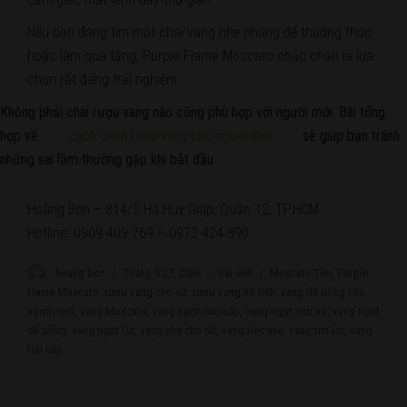
Nếu bạn đang tìm một chai vang nhẹ nhàng để thưởng thức
hoặc làm quà tặng, Purple Flame Moscato chắc chắn là lựa
chọn rất đáng trải nghiệm.
Không phải chai rượu vang nào cũng phù hợp với người mới. Bài tổng
hợp về
cách chọn rượu vang cho người mới
sẽ giúp bạn tránh
những sai lầm thường gặp khi bắt đầu.
Hoàng Bon – 814/5 Hà Huy Giáp, Quận 12, TP.HCM.
Hotline: 0909 409 769 – 0973 424 890.
Author
hoang bon
Posted
Tháng 5 27, 2026
Categories
Bài viết
Tags
Moscato Tím
,
Purple
on
Flame Moscato
,
rượu vang cho nữ
,
rượu vang nữ tính
,
vang dễ uống cho
người mới
,
vang Moscato
,
vang ngọt cao cấp
,
vang ngọt cho nữ
,
vang ngọt
dễ uống
,
vang ngọt Úc
,
vang nhẹ cho nữ
,
vang tiệc nhẹ
,
vang tím Úc
,
vang
trái cây