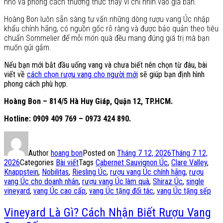
nho và phong cách thưởng thức thay vì chỉ nhìn vào giá bán.
Hoàng Bon luôn sẵn sàng tư vấn những dòng rượu vang Úc nhập
khẩu chính hãng, có nguồn gốc rõ ràng và được bảo quản theo tiêu
chuẩn Sommelier để mỗi món quà đều mang đúng giá trị mà bạn
muốn gửi gắm.
Nếu bạn mới bắt đầu uống vang và chưa biết nên chọn từ đâu, bài
viết về
cách chọn rượu vang cho người mới
sẽ giúp bạn định hình
phong cách phù hợp.
Hoàng Bon – 814/5 Hà Huy Giáp, Quận 12, TP.HCM.
Hotline: 0909 409 769 – 0973 424 890.
Author
hoang bon
Posted on
Tháng 7 12, 2026
Tháng 7 12,
2026
Categories
Bài viết
Tags
Cabernet Sauvignon Úc
,
Clare Valley
,
Knappstein
,
Nobilitas
,
Riesling Úc
,
rượu vang Úc chính hãng
,
rượu
vang Úc cho doanh nhân
,
rượu vang Úc làm quà
,
Shiraz Úc
,
single
vineyard
,
vang Úc cao cấp
,
vang Úc tặng đối tác
,
vang Úc tặng sếp
Vineyard Là Gì? Cách Nhận Biết Rượu Vang