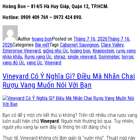
Hoàng Bon – 814/5 Hà Huy Giáp, Quận 12, TP.HCM.
Hotline: 0909 409 769 – 0973 424 890.
Author
hoang bon
Posted on
Tháng 7 16, 2026
Tháng 7 16,
2026
Categories
Bài viết
Tags
Cabernet Sauvignon
,
Clare Valley
,
Enterprise Vineyard
,
giống nho Úc
,
hoàng bon
,
Knappstein
,
rượu vang
nhập khẩu
,
Rượu vang Úc
,
shiraz
,
single vineyard
,
Sommelier
,
terroir
,
vang đỏ Úc
,
vang Úc
,
Vineyard
Vineyard Có Ý Nghĩa Gì? Điều Mà Nhãn Chai
Rượu Vang Muốn Nói Với Bạn
Bạn có để ý một chi tiết thú vị không? Trên rất nhiều chai rượu vang
luôn xuất hiện chữ
Vineyard
. Người mới thường bỏ qua. Tuy nhiên,
người yêu vang lại xem đây là thông tin rất đáng chú ý.
Thực tế, Vineyard không chỉ đơn giản là “vườn nho”. Thuật ngữ này