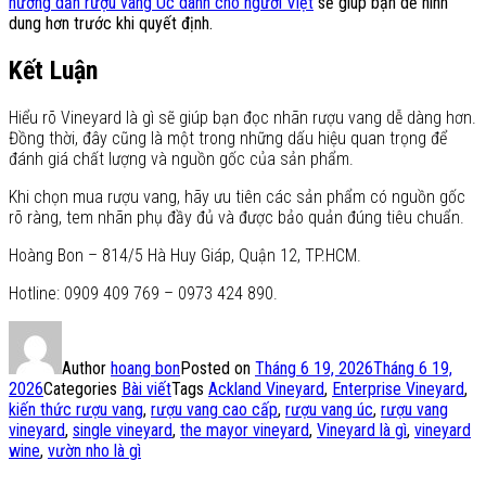
hướng dẫn rượu vang Úc dành cho người Việt
sẽ giúp bạn dễ hình
dung hơn trước khi quyết định.
Kết Luận
Hiểu rõ Vineyard là gì sẽ giúp bạn đọc nhãn rượu vang dễ dàng hơn.
Đồng thời, đây cũng là một trong những dấu hiệu quan trọng để
đánh giá chất lượng và nguồn gốc của sản phẩm.
Khi chọn mua rượu vang, hãy ưu tiên các sản phẩm có nguồn gốc
rõ ràng, tem nhãn phụ đầy đủ và được bảo quản đúng tiêu chuẩn.
Hoàng Bon – 814/5 Hà Huy Giáp, Quận 12, TP.HCM.
Hotline: 0909 409 769 – 0973 424 890.
Author
hoang bon
Posted on
Tháng 6 19, 2026
Tháng 6 19,
2026
Categories
Bài viết
Tags
Ackland Vineyard
,
Enterprise Vineyard
,
kiến thức rượu vang
,
rượu vang cao cấp
,
rượu vang úc
,
rượu vang
vineyard
,
single vineyard
,
the mayor vineyard
,
Vineyard là gì
,
vineyard
wine
,
vườn nho là gì