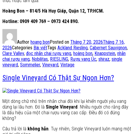
thức hoặc làm quà.
Hoàng Bon – 814/5 Hà Huy Giáp, Quận 12, TP.HCM.
Hotline: 0909 409 769 – 0973 424 890.
Author
hoang bon
Posted on
Tháng 7 20, 2026
Tháng 7 16,
2026
Categories
Bài viết
Tags
Ackland Riesling
,
Cabernet Sauvignon
,
Clare Valley
,
đọc nhãn chai rượu vang
,
hoàng bon
,
Knappstein
,
nhãn
chai rượu vang
,
Nobilitas
,
RIESLING
,
Rượu vang Úc
,
shiraz
,
single
vineyard
,
Sommelier
,
Vineyard
,
Vintage
Single Vineyard Có Thật Sự Ngon Hơn?
Một dòng chữ nhỏ trên nhãn chai đôi khi lại khiến người yêu vang
dừng lại lâu hơn. Đó là
Single Vineyard
. Nhiều người cho rằng đây
là dấu hiệu của một chai rượu vang cao cấp. Điều đó có đúng
không?
Câu trả lời là
không hẳn
. Tuy nhiên, Single Vineyard luôn mang một