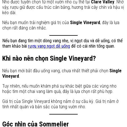
Nho được tuyển chọn từ một vườn nho cụ thể tại
Clare Valley
. Nhờ
vậy, rượu giữ được cấu trúc cân bằng, hương trái cây chín và hậu vị
kéo dài.
Nếu bạn muốn trải nghiệm giá trị của
Single Vineyard
, đây là lựa
chọn rất đáng cân nhắc.
Nếu bạn đang tìm một dòng vang nhẹ, vị ngọt dịu và dễ uống, có thể
tham khảo bài
rượu vang ngọt dễ uống
để có cái nhìn tổng quan.
Khi nào nên chọn Single Vineyard?
Nếu bạn mới bắt đầu uống vang, chưa nhất thiết phải chọn
Single
Vineyard
.
Tuy nhiên, nếu muốn khám phá sự khác biệt giữa các vùng nho
hoặc tìm một chai vang làm quà, đây là lựa chọn rất phù hợp.
Giá trị của Single Vineyard không nằm ở sự cầu kỳ. Giá trị nằm ở
tính nhất quán và bản sắc của từng vườn nho.
Góc nhìn của Sommelier