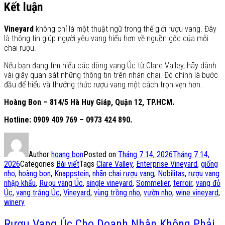
Kết luận
Vineyard
không chỉ là một thuật ngữ trong thế giới rượu vang. Đây
là thông tin giúp người yêu vang hiểu hơn về nguồn gốc của mỗi
chai rượu.
Nếu bạn đang tìm hiểu các dòng vang Úc từ Clare Valley, hãy dành
vài giây quan sát những thông tin trên nhãn chai. Đó chính là bước
đầu để hiểu và thưởng thức rượu vang một cách trọn vẹn hơn.
Hoàng Bon – 814/5 Hà Huy Giáp, Quận 12, TP.HCM.
Hotline: 0909 409 769 – 0973 424 890.
Author
hoang bon
Posted on
Tháng 7 14, 2026
Tháng 7 14,
2026
Categories
Bài viết
Tags
Clare Valley
,
Enterprise Vineyard
,
giống
nho
,
hoàng bon
,
Knappstein
,
nhãn chai rượu vang
,
Nobilitas
,
rượu vang
nhập khẩu
,
Rượu vang Úc
,
single vineyard
,
Sommelier
,
terroir
,
vang đỏ
Úc
,
vang trắng Úc
,
Vineyard
,
vùng trồng nho
,
vườn nho
,
wine vineyard
,
winery
Rượu Vang Úc Cho Doanh Nhân Không Phải