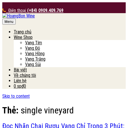
Điện thoại
(+84) 0909.409.769
Menu
HoangBon Wine
Trang chủ
Wine Shop
Vang Tím
Vang Đỏ
Vang Hồng
Vang Trắng
Vang Sủi
Bài viết
Về chúng tôi
Liên hệ
0 sp
₫0
Skip to content
Thẻ:
single vineyard
Đọc Nhãn Chai Rượu Vang Chỉ Trong 3 Phút: