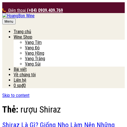
Điện thoại
(+84) 0909.409.769
Menu
HoangBon Wine
Trang chủ
Wine Shop
Vang Tím
Vang Đỏ
Vang Hồng
Vang Trắng
Vang Sủi
Bài viết
Về chúng tôi
Liên hệ
0 sp
₫0
Skip to content
Thẻ:
rượu Shiraz
Shiraz Là Gì? Giống Nho Làm Nên Những