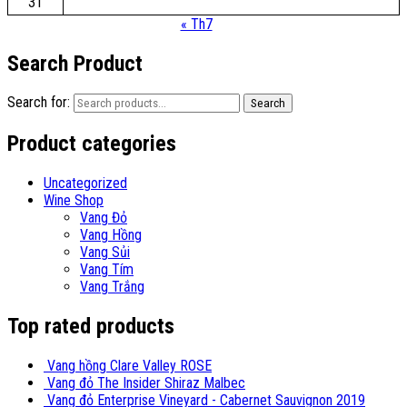
31
« Th7
Search Product
Search for:
Search
Product categories
Uncategorized
Wine Shop
Vang Đỏ
Vang Hồng
Vang Sủi
Vang Tím
Vang Trắng
Top rated products
Vang hồng Clare Valley ROSE
Vang đỏ The Insider Shiraz Malbec
Vang đỏ Enterprise Vineyard - Cabernet Sauvignon 2019