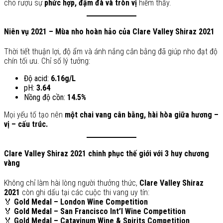
cho rượu sự
phức hợp, đậm đà và tròn vị
hiếm thấy.
Niên vụ 2021 – Mùa nho hoàn hảo của Clare Valley Shiraz 2021
Thời tiết thuận lợi, độ ẩm và ánh nắng cân bằng đã giúp nho đạt độ
chín tối ưu. Chỉ số lý tưởng:
Độ acid:
6.16g/L
pH:
3.64
Nồng độ cồn:
14.5%
Mọi yếu tố tạo nên
một chai vang cân bằng, hài hòa giữa hương –
vị – cấu trúc.
Clare Valley Shiraz 2021 chinh phục thế giới với 3 huy chương
vàng
Không chỉ làm hài lòng người thưởng thức,
Clare Valley Shiraz
2021
còn ghi dấu tại các cuộc thi vang uy tín:
🏅
Gold Medal – London Wine Competition
🏅
Gold Medal – San Francisco Int’l Wine Competition
🏅
Gold Medal – Catavinum Wine & Spirits Competition