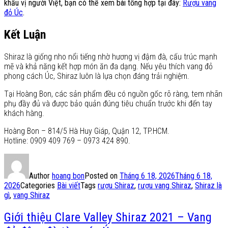
khẩu vị người Việt, bạn có thể xem bài tổng hợp tại đây:
Rượu vang
đỏ Úc
.
Kết Luận
Shiraz là giống nho nổi tiếng nhờ hương vị đậm đà, cấu trúc mạnh
mẽ và khả năng kết hợp món ăn đa dạng. Nếu yêu thích vang đỏ
phong cách Úc, Shiraz luôn là lựa chọn đáng trải nghiệm.
Tại Hoàng Bon, các sản phẩm đều có nguồn gốc rõ ràng, tem nhãn
phụ đầy đủ và được bảo quản đúng tiêu chuẩn trước khi đến tay
khách hàng.
Hoàng Bon – 814/5 Hà Huy Giáp, Quận 12, TP.HCM.
Hotline: 0909 409 769 – 0973 424 890.
Author
hoang bon
Posted on
Tháng 6 18, 2026
Tháng 6 18,
2026
Categories
Bài viết
Tags
rượu Shiraz
,
rượu vang Shiraz
,
Shiraz là
gì
,
vang Shiraz
Giới thiệu Clare Valley Shiraz 2021 – Vang