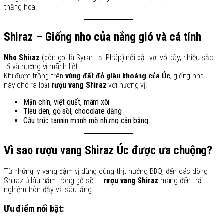
thăng hoa.
Shiraz – Giống nho của nắng gió và cá tính
Nho Shiraz
(còn gọi là Syrah tại Pháp) nổi bật với vỏ dày, nhiều sắc
tố và hương vị mãnh liệt.
Khi được trồng trên
vùng đất đỏ giàu khoáng của Úc
, giống nho
này cho ra loại
rượu vang Shiraz
với hương vị:
Mận chín, việt quất, mâm xôi
Tiêu đen, gỗ sồi, chocolate đắng
Cấu trúc tannin mạnh mẽ nhưng cân bằng
Vì sao rượu vang Shiraz Úc được ưa chuộng?
Từ những ly vang đậm vị dùng cùng thịt nướng BBQ, đến các dòng
Shiraz ủ lâu năm trong gỗ sồi –
rượu vang Shiraz
mang đến trải
nghiệm tròn đầy và sâu lắng.
Ưu điểm nổi bật: