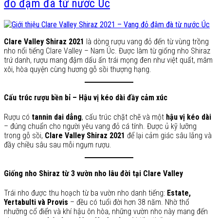
đỏ đậm đà từ nước Úc
Clare Valley Shiraz 2021
là dòng rượu vang đỏ đến từ vùng trồng
nho nổi tiếng Clare Valley – Nam Úc. Được làm từ giống nho Shiraz
trứ danh, rượu mang đậm dấu ấn trái mọng đen như việt quất, mâm
xôi, hòa quyện cùng hương gỗ sồi thượng hạng.
Cấu trúc rượu bền bỉ – Hậu vị kéo dài đầy cảm xúc
Rượu có
tannin dai dẳng
, cấu trúc chặt chẽ và một
hậu vị kéo dài
– đúng chuẩn cho người yêu vang đỏ cá tính. Được ủ kỹ lưỡng
trong gỗ sồi,
Clare Valley Shiraz 2021
để lại cảm giác sâu lắng và
đầy chiều sâu sau mỗi ngụm rượu.
Giống nho Shiraz từ 3 vườn nho lâu đời tại Clare Valley
Trái nho được thu hoạch từ ba vườn nho danh tiếng:
Estate,
Yertabulti và Provis
– đều có tuổi đời hơn 38 năm. Nhờ thổ
nhưỡng cổ điển và khí hậu ôn hòa, những vườn nho này mang đến