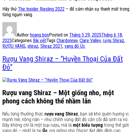
Hãy thử
The Insider Riesling 2022
– để cảm nhận sự thanh mát trong
từng ngụm vang.
Author
hoang bon
Posted on
Tháng 5 29, 2025
Tháng 6 18,
2025
Categories
Bài viết
Tags
Chardonnay
,
Clare Valley
,
rượu Shiraz
,
RƯỢU VANG
,
shiraz
,
Shiraz 2021
,
vang đỏ Úc
Rượu Vang Shiraz – “Huyền Thoại Của Đất
Đỏ”
Rượu vang Shiraz – Một giống nho, một
phong cách không thể nhầm lẫn
Nếu từng thưởng thức
rượu vang Shiraz
, bạn sẽ khó quên hương vị
mạnh mẽ, nồng nàn – như chính vùng đất đỏ cằn cỗi đã sinh ra nó.
Đây không chỉ là một loại rượu, mà là
một biểu tượng
trong thế giới
vang đỏ – nhất là tại
Úc
, nơi giống nho Shiraz đạt đến đỉnh cao