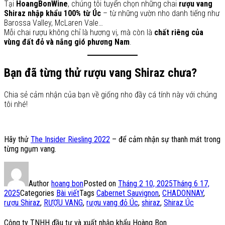
Tại
HoangBonWine
, chúng tôi tuyển chọn những chai
rượu vang
Shiraz nhập khẩu 100% từ Úc
– từ những vườn nho danh tiếng như
Barossa Valley, McLaren Vale…
Mỗi chai rượu không chỉ là hương vị, mà còn là
chất riêng của
vùng đất đỏ và nắng gió phương Nam
.
Bạn đã từng thử rượu vang Shiraz chưa?
Chia sẻ cảm nhận của bạn về giống nho đầy cá tính này với chúng
tôi nhé!
Hãy thử
The Insider Riesling 2022
– để cảm nhận sự thanh mát trong
từng ngụm vang.
Author
hoang bon
Posted on
Tháng 2 10, 2025
Tháng 6 17,
2025
Categories
Bài viết
Tags
Cabernet Sauvignon
,
CHADONNAY
,
rượu Shiraz
,
RƯỢU VANG
,
rượu vang đỏ Úc
,
shiraz
,
Shiraz Úc
Công ty TNHH đầu tư và xuất nhập khẩu Hoàng Bon